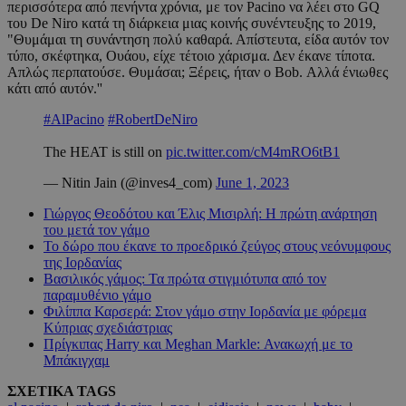
περισσότερα από πενήντα χρόνια, με τον Pacino να λέει στο GQ
του De Niro κατά τη διάρκεια μιας κοινής συνέντευξης το 2019,
"Θυμάμαι τη συνάντηση πολύ καθαρά. Απίστευτα, είδα αυτόν τον
τύπο, σκέφτηκα, Ουάου, είχε τέτοιο χάρισμα. Δεν έκανε τίποτα.
Απλώς περπατούσε. Θυμάσαι; Ξέρεις, ήταν ο Bob. Αλλά ένιωθες
κάτι από αυτόν.''
#AlPacino
#RobertDeNiro
The HEAT is still on
pic.twitter.com/cM4mRO6tB1
— Nitin Jain (@inves4_com)
June 1, 2023
Γιώργος Θεοδότου και Έλις Μισιρλή: Η πρώτη ανάρτηση
του μετά τον γάμο
Το δώρο που έκανε το προεδρικό ζεύγος στους νεόνυμφους
της Ιορδανίας
Βασιλικός γάμος: Τα πρώτα στιγμιότυπα από τον
παραμυθένιο γάμο
Φιλίππα Καρσερά: Στον γάμο στην Ιορδανία με φόρεμα
Κύπριας σχεδιάστριας
Πρίγκιπας Harry και Meghan Markle: Ανακωχή με το
Μπάκιγχαμ
ΣΧΕΤΙΚΑ TAGS