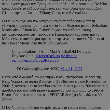
περιμένουν μωρό την Τρίτη, αρκετές εβδομάδες αφότου ο De Niro
καλωσόρισε το έβδομο παιδί του, ένα κοριτσάκι που ονομάζεται
Gia, με την κοπέλα του Tiffany Chen, στις 6 Απριλίου.
Ο De Niro είχε μια πολυάσχολη ατζέντα πρόσφατα μετά τη
γέννηση της κόρης του, η νέα ταινία του ηθοποιού με τον Sebastian
Maniscalco ''About My Father'' άρχισε να παίζεται στους
κινηματογράφους την περασμένη Παρασκευή και νωρίτερα τον
Μάιο έγινε η παγκόσμια πρεμιέρα της νέας του ταινίας ''Killers of
the Flower Moon'' στο Φεστιβάλ Καννών.
Congratulations! I Ain’t Mad At Cha!Old Daddy’s
Daycare Club!
#RobertDeNiro
#AlPacino
pic.twitter.com/ObE3RkwdFo
— Ed Gaines (@egaines1000)
May 31, 2023
Εκτός από όλα αυτά, το Φεστιβάλ Κινηματογράφου Tribeca της
Νέας Υόρκης, το οποίο ίδρυσαν ο De Niro και η Jane Rosenthal το
2002, ξεκινά στις επτά Ιουνίου και θα κλείσει με την 30η επετειακή
προβολή του σκηνοθετικού ντεμπούτου του ηθοποιού το 1993 A
Bronx Tale, το οποίο είπε στο PEOPLE δεν έχει δει εδώ και 30
χρόνια.
Ο De Niro και ο Pacino γνωρίστηκαν στα είκοσι τους, πριν από