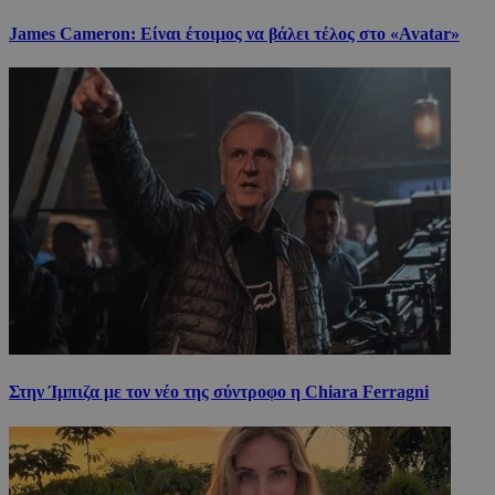
James Cameron: Είναι έτοιμος να βάλει τέλος στο «Avatar»
Στην Ίμπιζα με τον νέο της σύντροφο η Chiara Ferragni