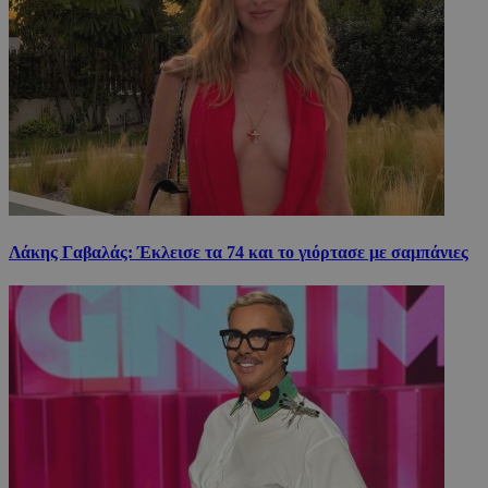
Λάκης Γαβαλάς: Έκλεισε τα 74 και το γιόρτασε με σαμπάνιες