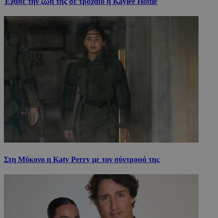
Έχασε την ζωή της σε τροχαίο η Kaylee Hottle
Στη Μύκονο η Katy Perry με τον σύντροφό της