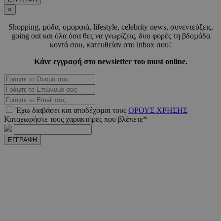
×
Shopping, µόδα, οµορφιά, lifestyle, celebrity news, συνεντεύξεις,
_scc_session
.entelia-
19 λεπτ
going out και όλα όσα θες να γνωρίζεις, δυο φορές τη βδοµάδα
adserver.com
δευτερό
κοντά σου, κατευθείαν στο inbox σου!
Κάνε εγγραφή στο newsletter του must online.
PHPSESSID
συνεδ
PHP.net
www.must.com.cy
Έχω διαβάσει και αποδέχοµαι τους
ΟΡΟΥΣ ΧΡΗΣΗΣ
Καταχωρήστε τους χαρακτήρες που βλέπετε*
ΕΓΓΡΑΦΗ
PHPSESSID
συνεδ
PHP.net
m.must.com.cy