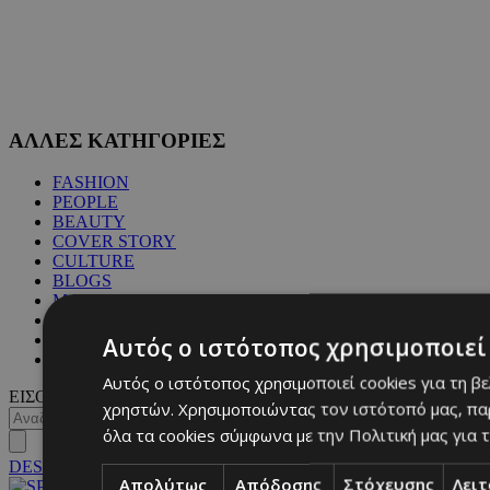
ΑΛΛΕΣ ΚΑΤΗΓΟΡΙΕΣ
FASHION
PEOPLE
BEAUTY
COVER STORY
CULTURE
BLOGS
MAGAZINE
WKND BY MUST
ASTROLOGY
Αυτός ο ιστότοπος χρησιμοποιεί 
ΓΕΝΙΚΕΣ ΠΛΗΡΟΦΟΡΙΕΣ
Αυτός ο ιστότοπος χρησιμοποιεί cookies για τη β
ΕΙΣΟΔΟΣ
χρηστών. Χρησιμοποιώντας τον ιστότοπό μας, πα
όλα τα cookies σύμφωνα με την Πολιτική μας για τ
DESKTOP
Απολύτως
Απόδοσης
Στόχευσης
Λει