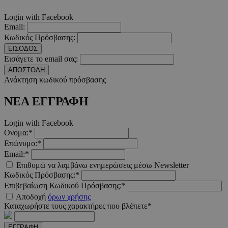
Login with Facebook
Email:
Κωδικός Πρόσβασης:
__cf_bm
29 λεπτ
Cloudflare Inc.
δευτερό
.twitter.com
ΕΙΣΟΔΟΣ
Εισάγετε το email σας:
Google Privacy Polic
ΑΠΟΣΤΟΛΗ
Ανάκτηση κωδικού πρόσβασης
ΝΕΑ ΕΓΓΡΑΦΗ
__cf_bm
29 λεπτ
Cloudflare Inc.
δευτερό
.pexels.com
Login with Facebook
Ονομα:*
Επώνυμο:*
Email:*
Επιθυμώ να λαμβάνω ενημερώσεις μέσω Newsletter
LangCookie
www.must.com.cy
1 εβδομ
Κωδικός Πρόσβασης:*
μέρ
Επιβεβαίωση Κωδικού Πρόσβασης:*
Αποδοχή
όρων χρήσης
CookieScriptConsent
4 εβδο
CookieScript
Καταχωρήστε τους χαρακτήρες που βλέπετε*
2 μέ
www.must.com.cy
ΕΓΓΡΑΦΗ