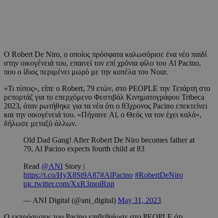
Ο Robert De Niro, ο οποίος πρόσφατα καλωσόρισε ένα νέο παιδί
στην οικογένειά του, επαινεί τον επί χρόνια φίλο του Al Pacino,
που ο ίδιος περιμένει μωρό με την κοπέλα του Nour.
«Τι τύπος», είπε ο Robert, 79 ετών, στο PEOPLE την Τετάρτη στο
ρεπορτάζ για το επερχόμενο Φεστιβάλ Κινηματογράφου Tribeca
2023, όταν ρωτήθηκε για τα νέα ότι ο 83χρονος Pacino επεκτείνει
και την οικογένειά του. «Πήγαινε Al, ο Θεός να τον έχει καλά»,
δήλωσε μεταξύ άλλων.
Old Dad Gang! After Robert De Niro becomes father at
79, Al Pacino expects fourth child at 83
Read
@ANI
Story |
https://t.co/HyX8St9A87
#AlPacino
#RobertDeNiro
pic.twitter.com/XxR3moiRnp
— ANI Digital (@ani_digital)
May 31, 2023
Ο εκπρόσωπος του Pacino επιβεβαίωσε στο PEOPLE ότι,