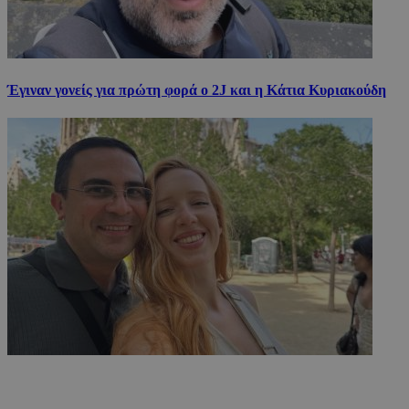
Έγιναν γονείς για πρώτη φορά ο 2J και η Κάτια Κυριακούδη