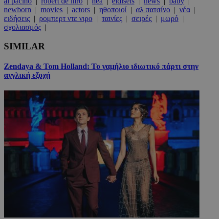
al pacino
|
robert de niro
|
nea
|
eidiseis
|
news
|
baby
|
newborn
|
movies
|
actors
|
ηθοποιοί
|
αλ πατσίνο
|
νέα
|
ειδήσεις
|
ρομπερτ ντε νιρο
|
ταινίες
|
σειρές
|
μωρό
|
σχολιασμός
|
SIMILAR
Zendaya & Tom Holland: Το γαμήλιο ιδιωτικό πάρτι στην
αγγλική εξοχή