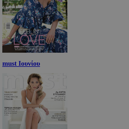
must Ιουνίου
VISITOR_PRIVACY_METADATA
5 μήνες 4
YouTube