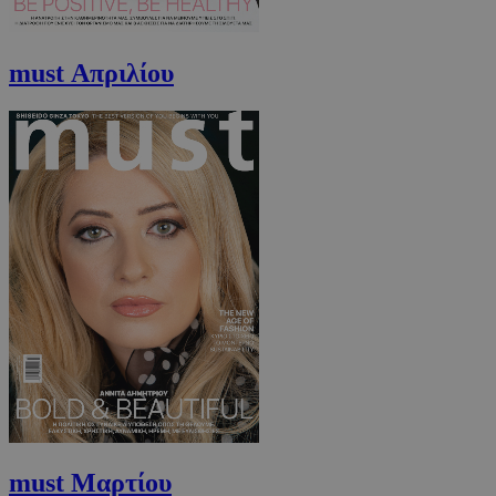
must Απριλίου
AdSphere-GDPR
delivery.ad-
1 χρόνος
sphere.eu
must Μαρτίου