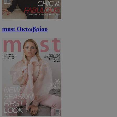
must Οκτωβρίου