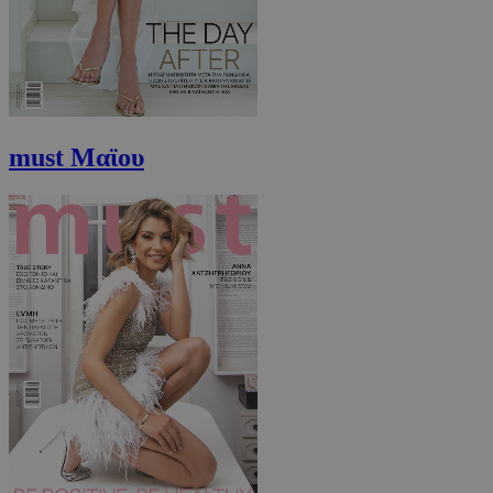
εβδομάδε
.youtube.com
must Μαϊου
takeOverCookie
www.must.com.cy
1 μέρα