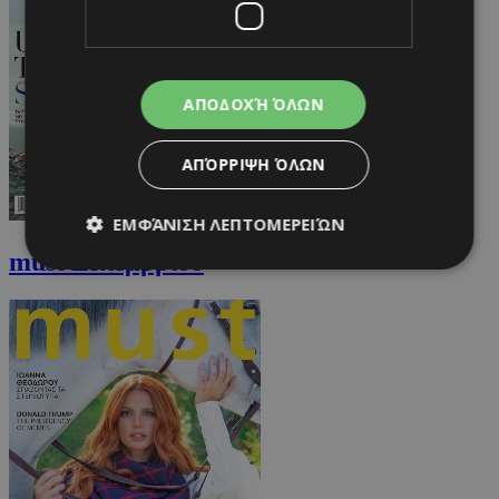
ΑΠΟΔΟΧΉ ΌΛΩΝ
ΑΠΌΡΡΙΨΗ ΌΛΩΝ
ΕΜΦΆΝΙΣΗ ΛΕΠΤΟΜΕΡΕΙΏΝ
must Δεκεμβρίου
Απολύτως απαραίτητα
Απόδοσης
Στόχευσης
Λειτουργικότητας
Μη ταξινομημένα
Τα απολύτως απαραίτητα cookies επιτρέπουν
βασικές λειτουργίες του ιστότοπου, όπως τη
σύνδεση χρήστη και τη διαχείριση λογαριασμού.
Ο ιστότοπος δεν μπορεί να χρησιμοποιηθεί σωστά
χωρίς τα απολύτως απαραίτητα cookies.