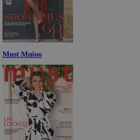
Must Μαϊου