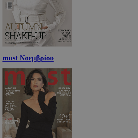
must Νοεμβρίου