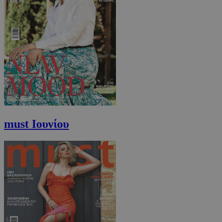
must Ιουνίου