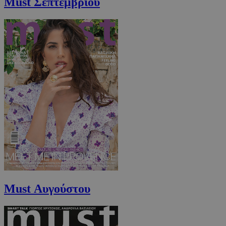
Must Σεπτεμβρίου
_scc_session
.entelia-
19 λεπτά 5
adserver.com
δευτερόλε
PHPSESSID
συνεδρί
PHP.net
www.must.com.cy
Must Αυγούστου