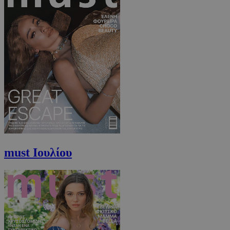
must Ιουλίου
PHPSESSID
συνεδρί
PHP.net
m.must.com.cy