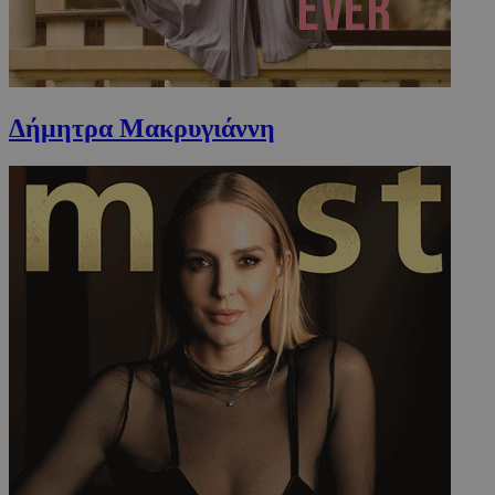
takeOverCookie
www.must.com.cy
1 μέρα
Δήμητρα Μακρυγιάννη
AdSphere-GDPR
delivery.ad-
1 χρόνος
sphere.eu