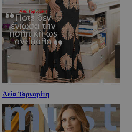
www.must.com.cy
Λεία Τορναρίτη