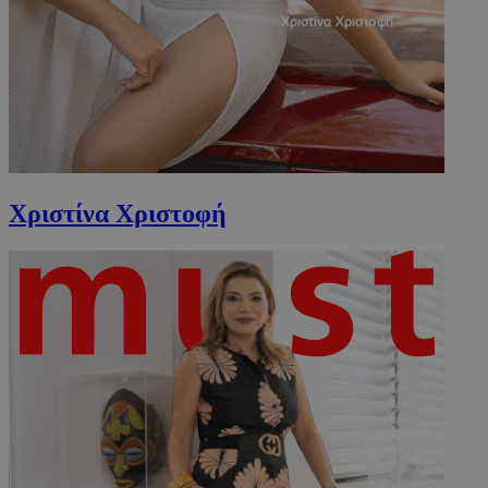
CookieScriptConsent
4 εβδομάδ
CookieScript
2 μέρες
www.must.com.cy
Χριστίνα Χριστοφή
_scc_session
.entelia-
19 λεπτά 5
adserver.com
δευτερόλε
PHPSESSID
συνεδρί
PHP.net