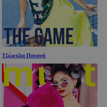
Τζώρτζια Παναγή