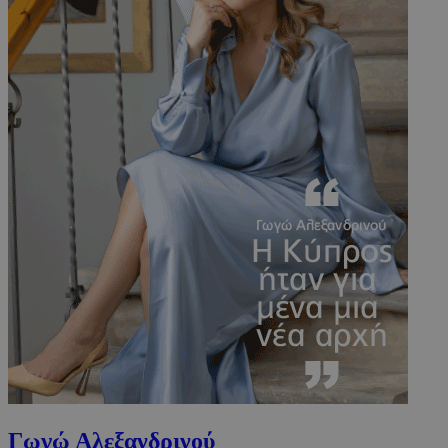
PHPSESSID
συνεδρί
PHP.net
m.must.com.cy
Γωγώ Αλεξανδρινού