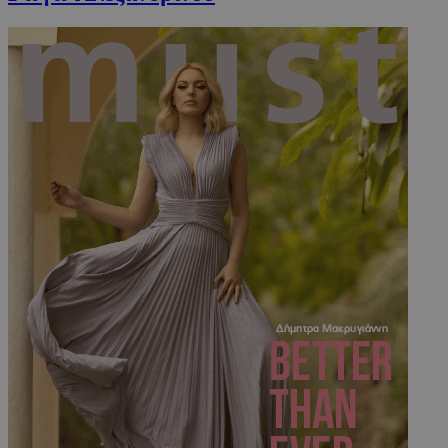
VISITOR_PRIVACY_METADATA
5 μήνες 4
YouTube
εβδομάδε
.youtube.com