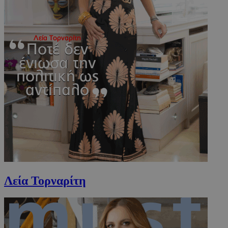
www.must.com.cy
Λεία Τορναρίτη