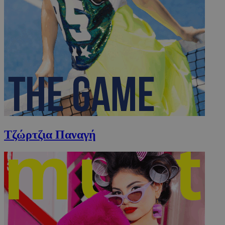
Τζώρτζια Παναγή