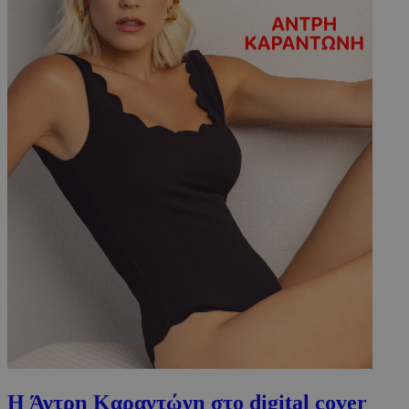
Η Άντρη Καραντώνη στο digital cover