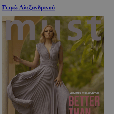
Γωγώ Αλεξανδρινού
VISITOR_PRIVACY_METADATA
5 μήνες 4
YouTube
εβδομάδε
.youtube.com