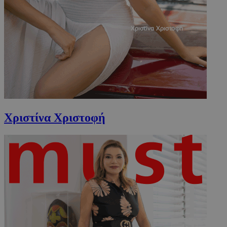
CookieScriptConsent
4 εβδομάδ
CookieScript
2 μέρες
www.must.com.cy
Χριστίνα Χριστοφή
_scc_session
.entelia-
19 λεπτά 5
adserver.com
δευτερόλε
PHPSESSID
συνεδρί
PHP.net