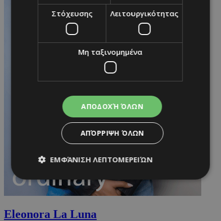
Στόχευσης
Λειτουργικότητας
Μη ταξινομημένα
ΑΠΟΔΟΧΉ ΌΛΩΝ
ΑΠΌΡΡΙΨΗ ΌΛΩΝ
ΕΜΦΆΝΙΣΗ ΛΕΠΤΟΜΕΡΕΙΏΝ
Απολύτως απαραίτητα
Απόδοσης
Eleonora La Luna
Στόχευσης
Λειτουργικότητας