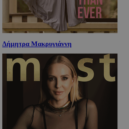
takeOverCookie
www.must.com.cy
1 μέρα
Δήμητρα Μακρυγιάννη
AdSphere-GDPR
delivery.ad-
1 χρόνος
sphere.eu