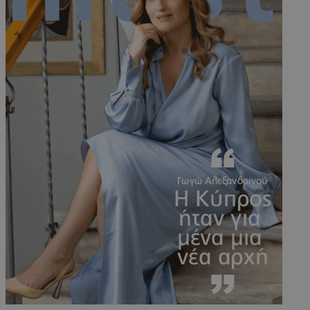
PHPSESSID
συνεδρί
PHP.net
m.must.com.cy