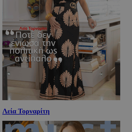
www.must.com.cy
Λεία Τορναρίτη