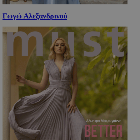
Γωγώ Αλεξανδρινού
VISITOR_PRIVACY_METADATA
5 μήνες 4
YouTube
εβδομάδε
.youtube.com