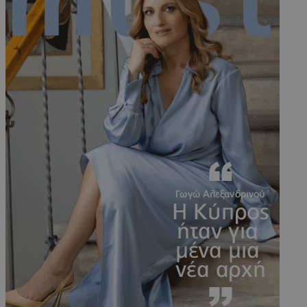
PHPSESSID
συνεδρί
PHP.net
m.must.com.cy