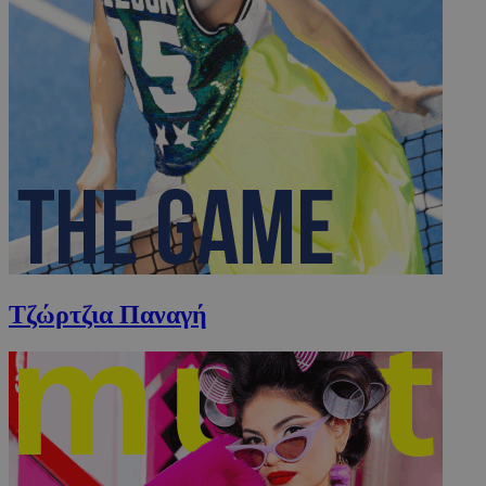
Τζώρτζια Παναγή