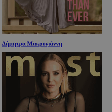
takeOverCookie
www.must.com.cy
1 μέρα
Δήμητρα Μακρυγιάννη
AdSphere-GDPR
delivery.ad-
1 χρόνος
sphere.eu