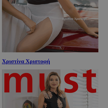
CookieScriptConsent
4 εβδομάδ
CookieScript
2 μέρες
www.must.com.cy
Χριστίνα Χριστοφή
_scc_session
.entelia-
19 λεπτά 5
adserver.com
δευτερόλε
PHPSESSID
συνεδρί
PHP.net