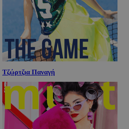
Τζώρτζια Παναγή