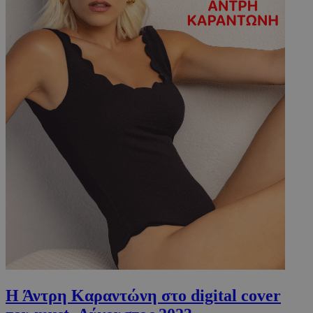
Η Άντρη Καραντώνη στο digital cover