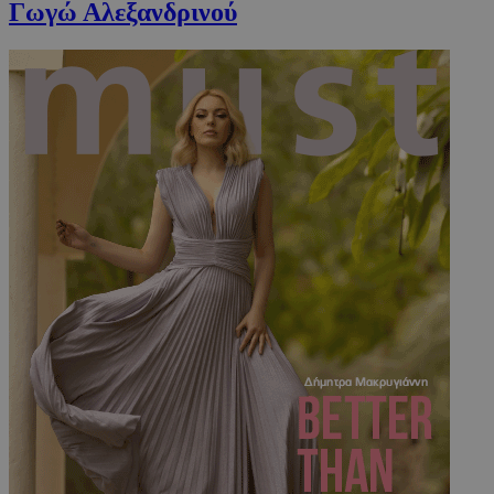
Γωγώ Αλεξανδρινού
VISITOR_PRIVACY_METADATA
5 μήνες 4
YouTube
εβδομάδε
.youtube.com