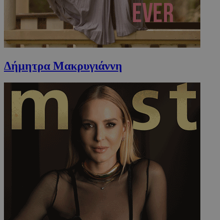
takeOverCookie
www.must.com.cy
1 μέρα
Δήμητρα Μακρυγιάννη
AdSphere-GDPR
delivery.ad-
1 χρόνος
sphere.eu