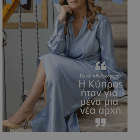
PHPSESSID
συνεδρί
PHP.net
m.must.com.cy