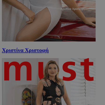
CookieScriptConsent
4 εβδομάδ
CookieScript
2 μέρες
www.must.com.cy
Χριστίνα Χριστοφή
_scc_session
.entelia-
19 λεπτά 5
adserver.com
δευτερόλε
PHPSESSID
συνεδρί
PHP.net