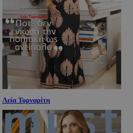
www.must.com.cy
Λεία Τορναρίτη