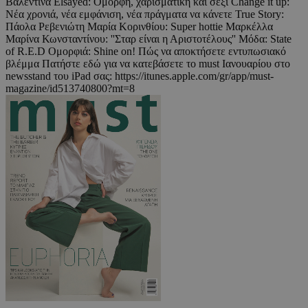
Βαλεντίνα Elsayed: Όμορφη, χαρισματική και σέξι Change it up:
Νέα χρονιά, νέα εμφάνιση, νέα πράγματα να κάνετε True Story:
Πάολα Ρεβενιώτη Μαρία Κορινθίου: Super hottie Μαρκέλλα
Μαρίνα Κωνσταντίνου: ''Σταρ είναι η Αριστοτέλους'' Μόδα: State
of R.E.D Ομορφιά: Shine on! Πώς να αποκτήσετε εντυπωσιακό
βλέμμα Πατήστε εδώ για να κατεβάσετε το must Ιανουαρίου στο
newsstand του iPad σας: https://itunes.apple.com/gr/app/must-
magazine/id513740800?mt=8