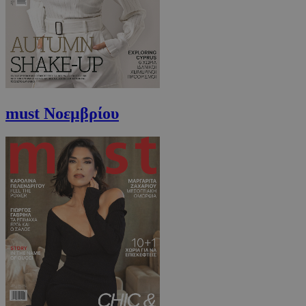
must Νοεμβρίου