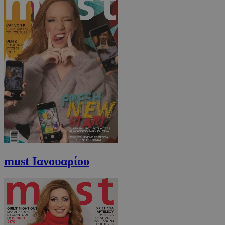
must Ιανουαρίου