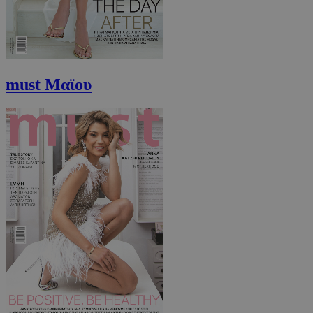
must Μαϊου
takeOverCookie
www.must.com.cy
1 μέρα