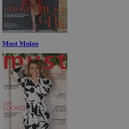
Must Μαϊου