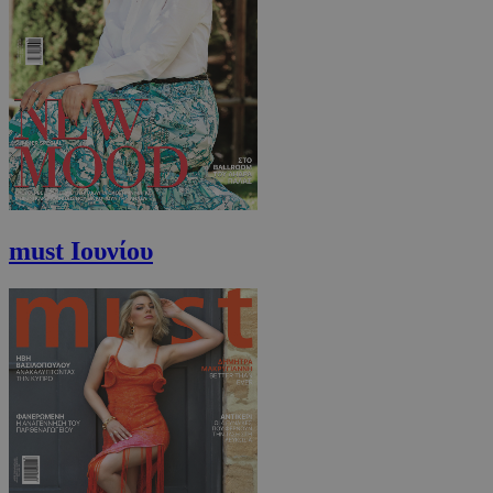
must Ιουνίου