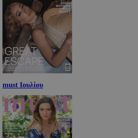
must Ιουλίου
PHPSESSID
συνεδρί
PHP.net
m.must.com.cy