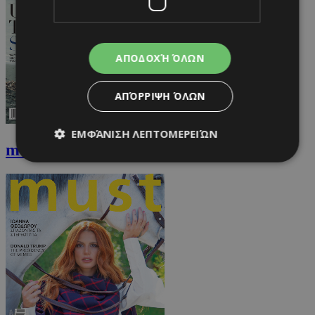
ΑΠΟΔΟΧΉ ΌΛΩΝ
ΑΠΌΡΡΙΨΗ ΌΛΩΝ
ΕΜΦΆΝΙΣΗ ΛΕΠΤΟΜΕΡΕΙΏΝ
must Δεκεμβρίου
Απολύτως απαραίτητα
Απόδοσης
Στόχευσης
Λειτουργικότητας
Μη ταξινομημένα
Τα απολύτως απαραίτητα cookies επιτρέπουν
βασικές λειτουργίες του ιστότοπου, όπως τη
σύνδεση χρήστη και τη διαχείριση λογαριασμού.
Ο ιστότοπος δεν μπορεί να χρησιμοποιηθεί σωστά
χωρίς τα απολύτως απαραίτητα cookies.