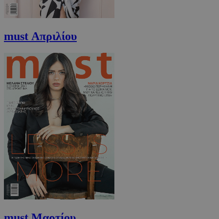
must Απριλίου
must Μαρτίου