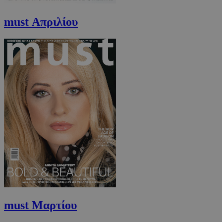
must Απριλίου
AdSphere-GDPR
delivery.ad-
1 χρόνος
sphere.eu
must Μαρτίου