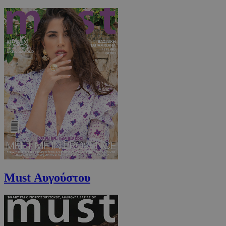
_scc_session
.entelia-
19 λεπτά 5
adserver.com
δευτερόλε
PHPSESSID
συνεδρί
PHP.net
www.must.com.cy
Must Αυγούστου