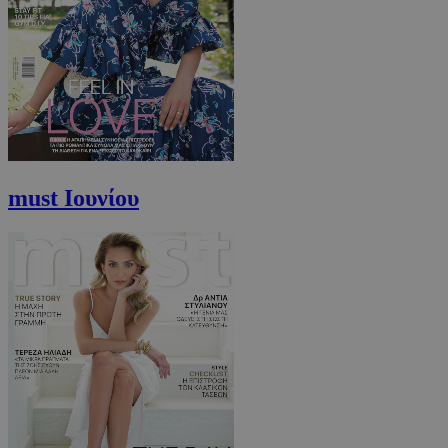
must Ιουνίου
VISITOR_PRIVACY_METADATA
5 μήνες 4
YouTube
εβδομάδε
.youtube.com