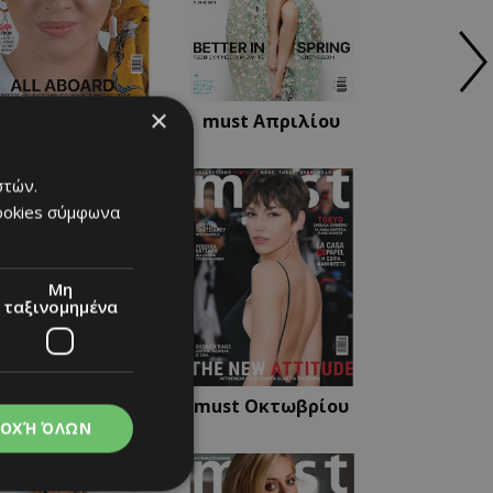
×
must Μαΐου
must Απριλίου
στών.
cookies σύμφωνα
Μη
ταξινομημένα
must Νοεμβρίου
must Οκτωβρίου
ΟΧΉ ΌΛΩΝ