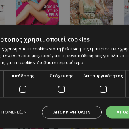
ου
must Ιουλίου
must Ιουνίου
τότοπος χρησιμοποιεί cookies
ς χρησιμοποιεί cookies για τη βελτίωση της εμπειρίας των χρη
 τον ιστότοπό μας, παρέχετε τη συγκατάθεσή σας για όλα τα 
ας για τα cookies.
Διαβάστε περισσότερα
Απόδοσης
Στόχευσης
Λειτουργικότητας
ίου
must Ιανουαρίου
must Δεκεμβρίου
ΑΠΌΡΡΙΨΗ ΌΛΩΝ
ΑΠΟΔ
ΕΠΤΟΜΕΡΕΙΏΝ