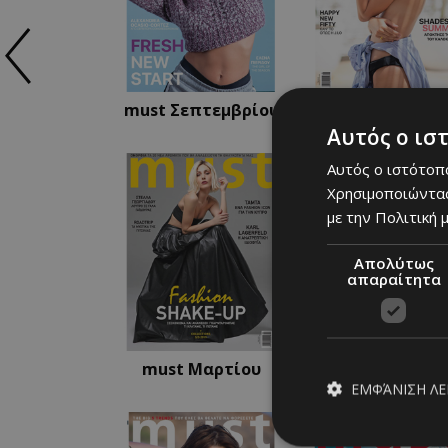
must Σεπτεμβρίου
must Αυγούστ
Αυτός ο ισ
Αυτός ο ιστότοπο
Χρησιμοποιώντας
με την Πολιτική μ
Απολύτως
απαραίτητα
must Μαρτίου
must Φεβρουαρ
ΕΜΦΆΝΙΣΗ Λ