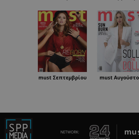
CookieScriptConse
_scc_session
PHPSESSID
must Σεπτεμβρίου
must Αυγούστ
PHPSESSID
NETWORK: