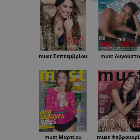
Απολύτω
Τα απολύτως απαραίτ
διαχείριση λογαρια
Ονοματεπώνυμο
PinToTopCookie
must Σεπτεμβρίου
must Αυγούστ
__cf_bm
__cf_bm
LangCookie
must Μαρτίου
must Φεβρουαρ