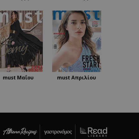
ι από την υπηρεσία
αι τις προτιμήσεις
ίναι απαραίτητο το
om να λειτουργεί
ι για να διατηρήσει
από το διακομιστή.
 εφαρμογές που
όκειται για ένα
 που
ρηση μεταβλητών
Συνήθως είναι ένας
ίται, ο τρόπος με
εκριμένος για τον
ιγμα είναι η
must Μαΐου
must Απριλίου
δεσης για έναν
 εφαρμογές που
όκειται για ένα
 που
ρηση μεταβλητών
Συνήθως είναι ένας
ίται, ο τρόπος με
εκριμένος για τον
ιγμα είναι η
δεσης για έναν