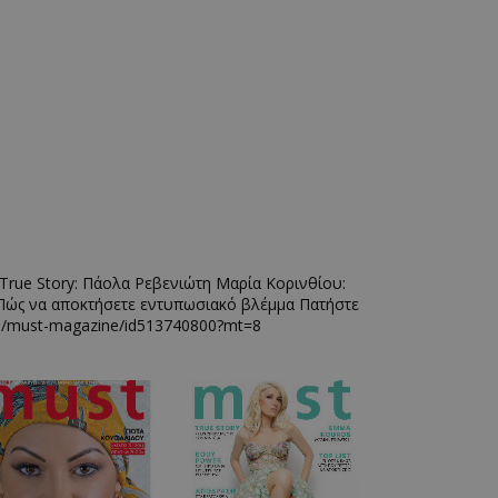
ε True Story: Πάολα Ρεβενιώτη Μαρία Κορινθίου:
n! Πώς να αποκτήσετε εντυπωσιακό βλέμμα Πατήστε
app/must-magazine/id513740800?mt=8