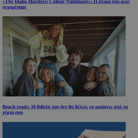
«The Idaho Murders: College Nightmare»: Η σειρά που όλοι
περιμέναμε
Beach reads: 10 βιβλία που δεν θα θέλεις να αφήσεις από τα
χέρια σου