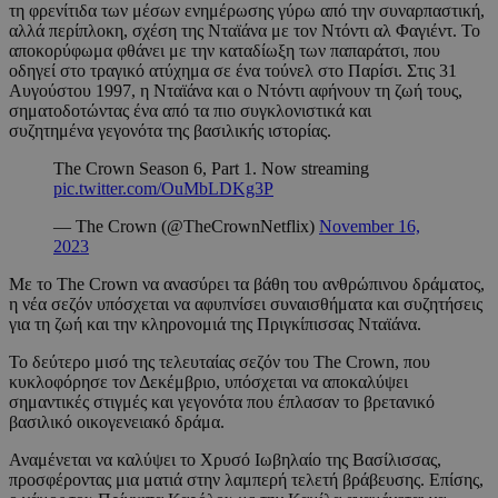
τη φρενίτιδα των μέσων ενημέρωσης γύρω από την συναρπαστική,
αλλά περίπλοκη, σχέση της Νταϊάνα με τον Ντόντι αλ Φαγιέντ. Το
αποκορύφωμα φθάνει με την καταδίωξη των παπαράτσι, που
οδηγεί στο τραγικό ατύχημα σε ένα τούνελ στο Παρίσι. Στις 31
Αυγούστου 1997, η Νταϊάνα και ο Ντόντι αφήνουν τη ζωή τους,
σηματοδοτώντας ένα από τα πιο συγκλονιστικά και
συζητημένα γεγονότα της βασιλικής ιστορίας.
The Crown Season 6, Part 1. Now streaming
pic.twitter.com/OuMbLDKg3P
— The Crown (@TheCrownNetflix)
November 16,
2023
Με το The Crown να ανασύρει τα βάθη του ανθρώπινου δράματος,
η νέα σεζόν υπόσχεται να αφυπνίσει συναισθήματα και συζητήσεις
για τη ζωή και την κληρονομιά της Πριγκίπισσας Νταϊάνα.
Το δεύτερο μισό της τελευταίας σεζόν του The Crown, που
κυκλοφόρησε τον Δεκέμβριο, υπόσχεται να αποκαλύψει
σημαντικές στιγμές και γεγονότα που έπλασαν το βρετανικό
βασιλικό οικογενειακό δράμα.
Αναμένεται να καλύψει το Χρυσό Ιωβηλαίο της Βασίλισσας,
προσφέροντας μια ματιά στην λαμπερή τελετή βράβευσης. Επίσης,