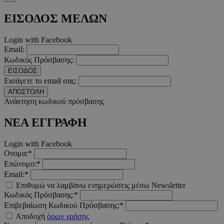
ΕΙΣΟΔΟΣ ΜΕΛΩΝ
__cf_bm
29 λεπτ
Cloudflare Inc.
δευτερό
.twitter.com
Login with Facebook
Email:
Google Privacy Polic
Κωδικός Πρόσβασης:
ΕΙΣΟΔΟΣ
Εισάγετε το email σας:
ΑΠΟΣΤΟΛΗ
__cf_bm
29 λεπτ
Cloudflare Inc.
δευτερό
.pexels.com
Ανάκτηση κωδικού πρόσβασης
ΝΕΑ ΕΓΓΡΑΦΗ
Login with Facebook
Ονομα:*
LangCookie
www.must.com.cy
1 εβδομ
Επώνυμο:*
μέρ
Email:*
Επιθυμώ να λαμβάνω ενημερώσεις μέσω Newsletter
CookieScriptConsent
4 εβδο
CookieScript
2 μέ
www.must.com.cy
Κωδικός Πρόσβασης:*
Επιβεβαίωση Κωδικού Πρόσβασης:*
Αποδοχή
όρων χρήσης