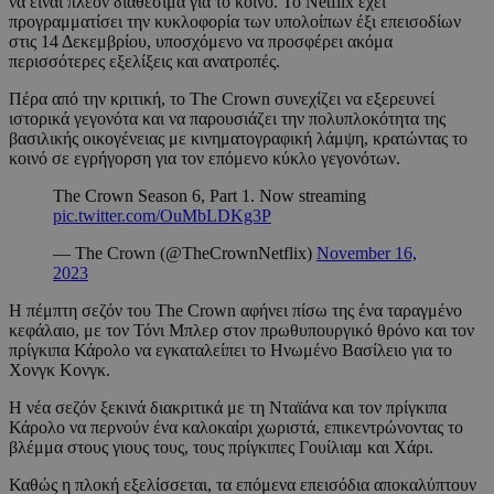
να είναι πλέον διαθέσιμα για το κοινό. Το Netflix έχει
προγραμματίσει την κυκλοφορία των υπολοίπων έξι επεισοδίων
στις 14 Δεκεμβρίου, υποσχόμενο να προσφέρει ακόμα
περισσότερες εξελίξεις και ανατροπές.
Πέρα από την κριτική, το The Crown συνεχίζει να εξερευνεί
ιστορικά γεγονότα και να παρουσιάζει την πολυπλοκότητα της
βασιλικής οικογένειας με κινηματογραφική λάμψη, κρατώντας το
κοινό σε εγρήγορση για τον επόμενο κύκλο γεγονότων.
The Crown Season 6, Part 1. Now streaming
pic.twitter.com/OuMbLDKg3P
— The Crown (@TheCrownNetflix)
November 16,
2023
Η πέμπτη σεζόν του The Crown αφήνει πίσω της ένα ταραγμένο
κεφάλαιο, με τον Τόνι Μπλερ στον πρωθυπουργικό θρόνο και τον
πρίγκιπα Κάρολο να εγκαταλείπει το Ηνωμένο Βασίλειο για το
Χονγκ Κονγκ.
Η νέα σεζόν ξεκινά διακριτικά με τη Νταϊάνα και τον πρίγκιπα
Κάρολο να περνούν ένα καλοκαίρι χωριστά, επικεντρώνοντας το
βλέμμα στους γιους τους, τους πρίγκιπες Γουίλιαμ και Χάρι.
Καθώς η πλοκή εξελίσσεται, τα επόμενα επεισόδια αποκαλύπτουν