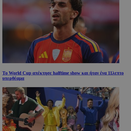
Το World Cup απέκτησε halftime show και ήταν ένα 11λεπτο
υπερθέαμα