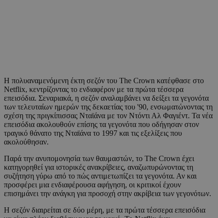
Η πολυαναμενόμενη έκτη σεζόν του The Crown κατέφθασε στο
Netflix, κεντρίζοντας το ενδιαφέρον με τα πρώτα τέσσερα
επεισόδια. Σεναριακά, η σεζόν αναλαμβάνει να δείξει τα γεγονότα
των τελευταίων ημερών της δεκαετίας του '90, ενσωματώνοντας τη
σχέση της πριγκίπισσας Νταϊάνα με τον Ντόντι Αλ Φαγιέντ. Τα νέα
επεισόδια ακολουθούν επίσης τα γεγονότα που οδήγησαν στον
τραγικό θάνατο της Νταϊάνα το 1997 και τις εξελίξεις που
ακολούθησαν.
Παρά την ανυπομονησία των θαυμαστών, το The Crown έχει
κατηγορηθεί για ιστορικές ανακρίβειες, αναζωπυρώνοντας τη
συζήτηση γύρω από το πώς αντιμετωπίζει τα γεγονότα. Αν και
προσφέρει μια ενδιαφέρουσα αφήγηση, οι κριτικοί έχουν
επισημάνει την ανάγκη για προσοχή στην ακρίβεια των γεγονότων.
Η σεζόν διαιρείται σε δύο μέρη, με τα πρώτα τέσσερα επεισόδια