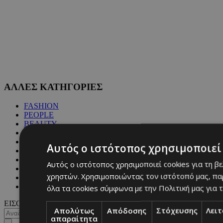
ΑΛΛΕΣ ΚΑΤΗΓΟΡΙΕΣ
FASHION
PEOPLE
BEAUTY
COVER STORY
CULTURE
Αυτός ο ιστότοπος χρησιμοποιεί 
BLOGS
MAGAZINE
Αυτός ο ιστότοπος χρησιμοποιεί cookies για τη β
WKND BY MUST
χρηστών. Χρησιμοποιώντας τον ιστότοπό μας, πα
ASTROLOGY
ΓΕΝΙΚΕΣ ΠΛΗΡΟΦΟΡΙΕΣ
όλα τα cookies σύμφωνα με την Πολιτική μας για τ
ΕΙΣΟΔΟΣ
Απολύτως
Απόδοσης
Στόχευσης
Λει
απαραίτητα