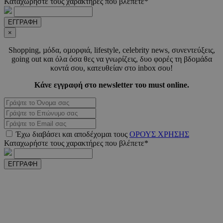
Καταχωρήστε τους χαρακτήρες που βλέπετε*
ΕΓΓΡΑΦΗ
_scc_session
.entelia-
19 λεπτ
adserver.com
δευτερό
×
Shopping, µόδα, οµορφιά, lifestyle, celebrity news, συνεντεύξεις,
going out και όλα όσα θες να γνωρίζεις, δυο φορές τη βδοµάδα
PHPSESSID
συνεδ
PHP.net
κοντά σου, κατευθείαν στο inbox σου!
www.must.com.cy
Κάνε εγγραφή στο newsletter του must online.
Έχω διαβάσει και αποδέχοµαι τους
ΟΡΟΥΣ ΧΡΗΣΗΣ
Καταχωρήστε τους χαρακτήρες που βλέπετε*
ΕΓΓΡΑΦΗ
PHPSESSID
συνεδ
PHP.net
m.must.com.cy