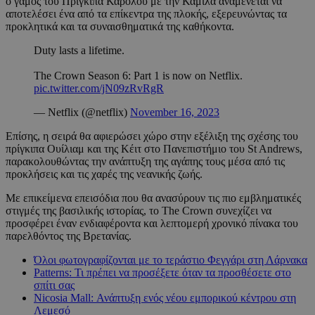
ο γάμος του Πρίγκιπα Καρόλου με την Καμίλα αναμένεται να
αποτελέσει ένα από τα επίκεντρα της πλοκής, εξερευνώντας τα
προκλητικά και τα συναισθηματικά της καθήκοντα.
Duty lasts a lifetime.
The Crown Season 6: Part 1 is now on Netflix.
pic.twitter.com/jN09zRvRgR
— Netflix (@netflix)
November 16, 2023
Επίσης, η σειρά θα αφιερώσει χώρο στην εξέλιξη της σχέσης του
πρίγκιπα Ουίλιαμ και της Κέιτ στο Πανεπιστήμιο του St Andrews,
παρακολουθώντας την ανάπτυξη της αγάπης τους μέσα από τις
προκλήσεις και τις χαρές της νεανικής ζωής.
Με επικείμενα επεισόδια που θα ανασύρουν τις πιο εμβληματικές
στιγμές της βασιλικής ιστορίας, το The Crown συνεχίζει να
προσφέρει έναν ενδιαφέροντα και λεπτομερή χρονικό πίνακα του
παρελθόντος της Βρετανίας.
Όλοι φωτογραφίζονται με το τεράστιο Φεγγάρι στη Λάρνακα
Patterns: Τι πρέπει να προσέξετε όταν τα προσθέσετε στο
σπίτι σας
Nicosia Mall: Ανάπτυξη ενός νέου εμπορικού κέντρου στη
Λεμεσό