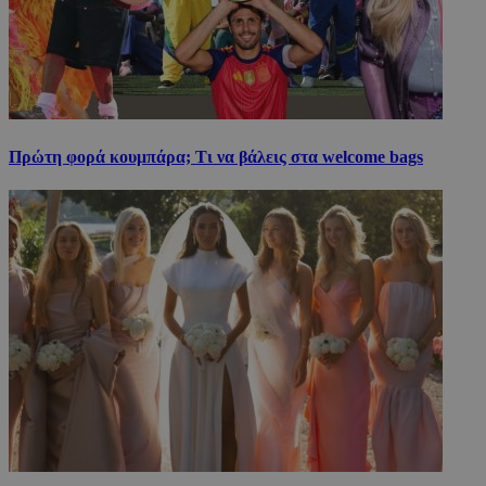
Πρώτη φορά κουμπάρα; Τι να βάλεις στα welcome bags