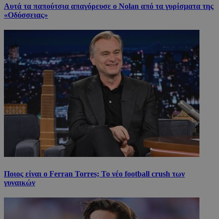
Αυτά τα παπούτσια απαγόρευσε ο Nolan από τα γυρίσματα της
«Οδύσσειας»
Ποιος είναι ο Ferran Torres; Το νέο football crush των
γυναικών