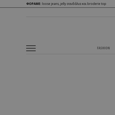
ΦΟΡΑΜΕ:
loose jeans, jelly σανδάλια και broderie top
FASHION
Αρχική Σελίδα
/
CULTURE