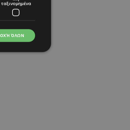
ταξινομημένα
ΟΧΉ ΌΛΩΝ
νομημένα
στη και τη
τητα cookies.
apping δηλαδή να
ημέρα στον χρήστη
ιες όπως είναι το
up και push down
ι για τη διάκριση
Αυτό είναι