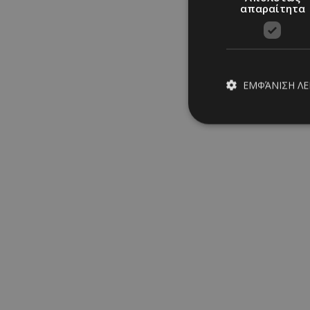
απαραίτητα
ΕΜΦΆΝΙΣΗ Λ
Απολύτω
Τα απολύτως απαραίτ
διαχείριση λογαρια
Ονοματεπώνυμο
PinToTopCookie
__cf_bm