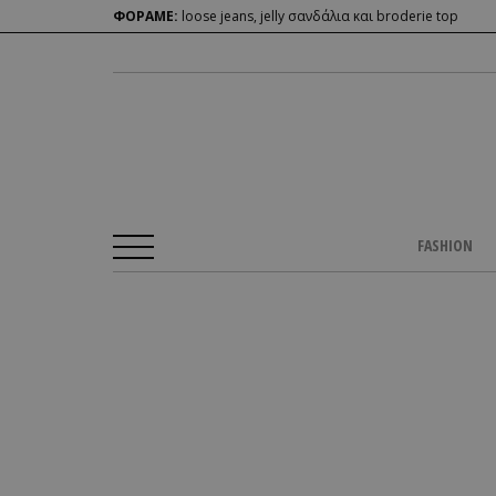
ΦΟΡΑΜΕ:
loose jeans, jelly σανδάλια και broderie top
FASHION
Αρχική Σελίδα
/
BEAUTY