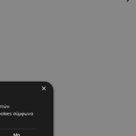
×
στών.
cookies σύμφωνα
Μη