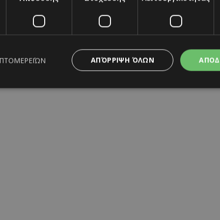
ΑΠΌΡΡΙΨΗ ΌΛΩΝ
ΑΠΟΔ
ΕΠΤΟΜΕΡΕΙΏΝ
ς απαραίτητα
Απόδοσης
Στόχευσης
Λειτουργικότητας
Μη ταξι
ητα cookies επιτρέπουν βασικές λειτουργίες του ιστότοπου, όπως τη σύνδεση χρή
σμού. Ο ιστότοπος δεν μπορεί να χρησιμοποιηθεί σωστά χωρίς τα απολύτως απαραί
Προμηθευτής
/
Λήξη
Περιγραφή
Πεδίο
www.must.com.cy
12 ώρες
Χρησιμοποιείται για σκοπούς C
εμφανίζει μόνο μια φορά την 
διάφορες διαφημιστικές ενέργε
take over banner και τα push 
banners.
29 λεπτά 59
Αυτό το cookie χρησιμοποιείτα
Cloudflare Inc.
δευτερόλεπτα
μεταξύ ανθρώπων και ρομπότ. 