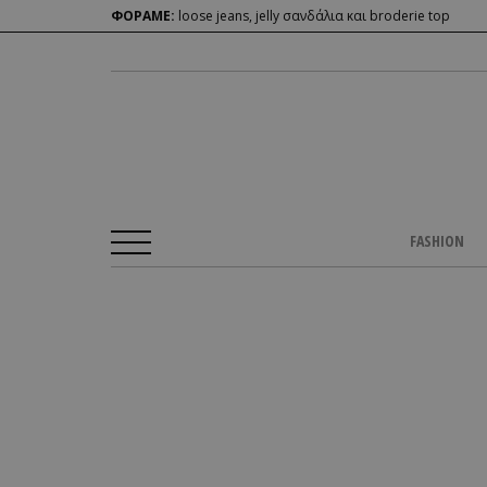
ΦΟΡΑΜΕ:
loose jeans, jelly σανδάλια και broderie top
FASHION
Αρχική Σελίδα
/
BEAUTY