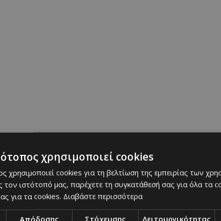
τότοπος χρησιμοποιεί cookies
y On Instagram
ς χρησιμοποιεί cookies για τη βελτίωση της εμπειρίας των χρη
 τον ιστότοπό μας, παρέχετε τη συγκατάθεσή σας για όλα τα 
αι η πιο hot τάση μαλλιών αυτό το καλοκαίρι, ε
ας για τα cookies.
Διαβάστε περισσότερα
γοργόνων. Αυτό το νέο trend έχει κερδίσει τις κα
ει θραύση στα μέσα κοινωνικής δικτύωσης, με εκατ
Απόδοσης
Στόχευσης
Λειτουργικότητας