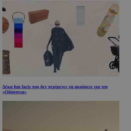
Δέκα fun facts που δεν περίμενες να ακούσεις για την
«Οδύσσεια»