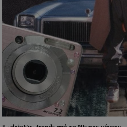
5 «dejaVu» trends από τα 00s που κάνουν