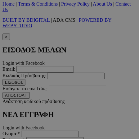
Home
|
Terms & Conditions
|
Privacy Policy
|
About Us
|
Contact
Us
__cf_bm
29 λεπτ
Cloudflare Inc.
BUILT BY BDIGITAL
| ADA CMS |
POWERED BY
δευτερό
.pexels.com
WEBSTUDIO
×
ΕΙΣΟΔΟΣ ΜΕΛΩΝ
LangCookie
www.must.com.cy
1 εβδομ
μέρ
Login with Facebook
Email:
CookieScriptConsent
4 εβδο
CookieScript
Κωδικός Πρόσβασης:
2 μέ
www.must.com.cy
ΕΙΣΟΔΟΣ
Εισάγετε το email σας:
ΑΠΟΣΤΟΛΗ
Ανάκτηση κωδικού πρόσβασης
ΝΕΑ ΕΓΓΡΑΦΗ
_scc_session
.entelia-
19 λεπτ
adserver.com
δευτερό
Login with Facebook
Ονομα:*