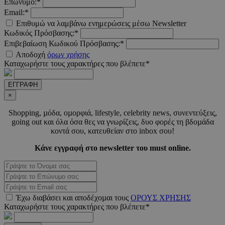
PHPSESSID
συνεδ
PHP.net
Επώνυμο:*
www.must.com.cy
Email:*
Επιθυμώ να λαμβάνω ενημερώσεις μέσω Newsletter
Κωδικός Πρόσβασης:*
Επιβεβαίωση Κωδικού Πρόσβασης:*
Αποδοχή
όρων χρήσης
Καταχωρήστε τους χαρακτήρες που βλέπετε*
ΕΓΓΡΑΦΗ
×
Shopping, µόδα, οµορφιά, lifestyle, celebrity news, συνεντεύξεις,
PHPSESSID
συνεδ
PHP.net
m.must.com.cy
going out και όλα όσα θες να γνωρίζεις, δυο φορές τη βδοµάδα
κοντά σου, κατευθείαν στο inbox σου!
Κάνε εγγραφή στο newsletter του must online.
Έχω διαβάσει και αποδέχοµαι τους
ΟΡΟΥΣ ΧΡΗΣΗΣ
Καταχωρήστε τους χαρακτήρες που βλέπετε*