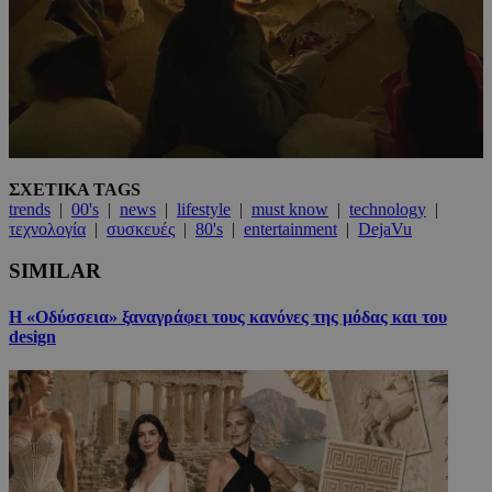
ΣΧΕΤΙΚΑ TAGS
trends
|
00's
|
news
|
lifestyle
|
must know
|
technology
|
τεχνολογία
|
συσκευές
|
80's
|
entertainment
|
DejaVu
SIMILAR
Η «Οδύσσεια» ξαναγράφει τους κανόνες της μόδας και του
design