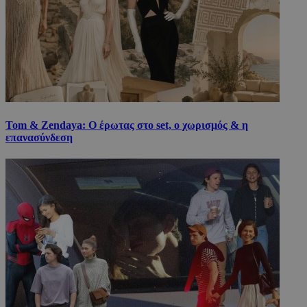
Tom & Zendaya: Ο έρωτας στο set, ο χωρισμός & η
επανασύνδεση