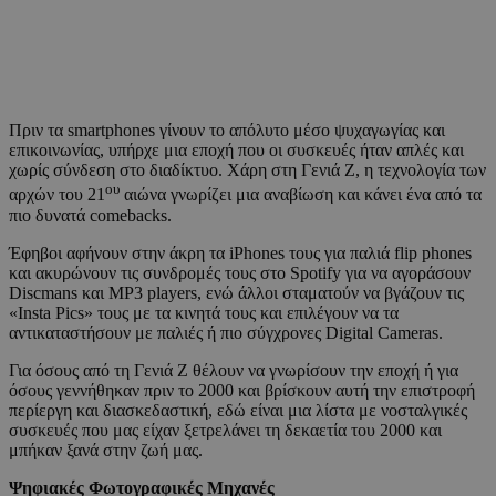
Πριν τα smartphones γίνουν το απόλυτο μέσο ψυχαγωγίας και
επικοινωνίας, υπήρχε μια εποχή που οι συσκευές ήταν απλές και
χωρίς σύνδεση στο διαδίκτυο. Χάρη στη Γενιά Z, η τεχνολογία των
ου
αρχών του 21
αιώνα γνωρίζει μια αναβίωση και κάνει ένα από τα
πιο δυνατά comebacks.
Έφηβοι αφήνουν στην άκρη τα iPhones τους για παλιά flip phones
και ακυρώνουν τις συνδρομές τους στο Spotify για να αγοράσουν
Discmans και MP3 players, ενώ άλλοι σταματούν να βγάζουν τις
«Insta Pics» τους με τα κινητά τους και επιλέγουν να τα
αντικαταστήσουν με παλιές ή πιο σύγχρονες Digital Cameras.
Για όσους από τη Γενιά Z θέλουν να γνωρίσουν την εποχή ή για
όσους γεννήθηκαν πριν το 2000 και βρίσκουν αυτή την επιστροφή
περίεργη και διασκεδαστική, εδώ είναι μια λίστα με νοσταλγικές
συσκευές που μας είχαν ξετρελάνει τη δεκαετία του 2000 και
μπήκαν ξανά στην ζωή μας.
Ψηφιακές Φωτογραφικές Μηχανές