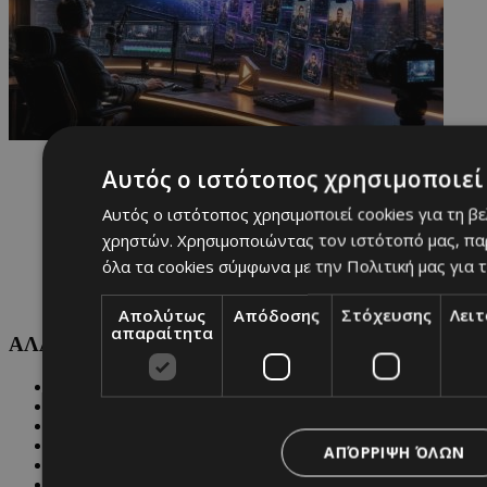
Αυτός ο ιστότοπος χρησιμοποιεί 
Αυτός ο ιστότοπος χρησιμοποιεί cookies για τη β
χρηστών. Χρησιμοποιώντας τον ιστότοπό μας, πα
όλα τα cookies σύμφωνα με την Πολιτική μας για τ
Απολύτως
Απόδοσης
Στόχευσης
Λει
απαραίτητα
ΑΛΛΕΣ ΚΑΤΗΓΟΡΙΕΣ
FASHION
PEOPLE
BEAUTY
COVER STORY
ΑΠΌΡΡΙΨΗ ΌΛΩΝ
CULTURE
BLOGS