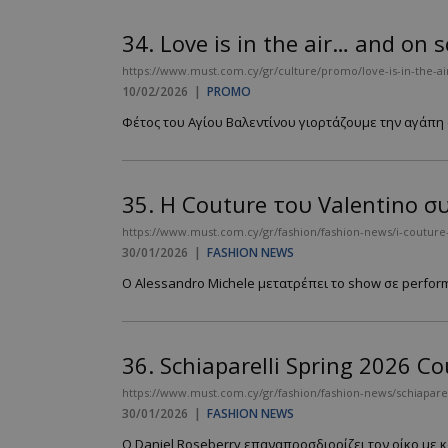
34.
Love is in the air… and on 
https://www.must.com.cy/gr/culture/promo/love-is-in-the-a
10/02/2026
|
PROMO
Φέτος του Αγίου Βαλεντίνου γιορτάζουμε την αγάπη σε
35.
Η Couture του Valentino 
https://www.must.com.cy/gr/fashion/fashion-news/i-couture-
30/01/2026
|
FASHION NEWS
Ο Alessandro Michele μετατρέπει το show σε perform
36.
Schiaparelli Spring 2026 
https://www.must.com.cy/gr/fashion/fashion-news/schiapar
30/01/2026
|
FASHION NEWS
O Daniel Roseberry επαναπροσδιορίζει τον οίκο με κάτ