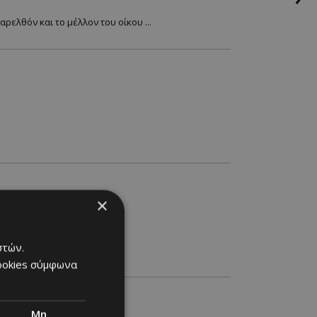
αρελθόν και το μέλλον του οίκου ...
×
στών.
cookies σύμφωνα
Μη