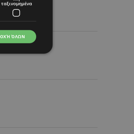
ταξινομημένα
ΟΧΉ ΌΛΩΝ
νομημένα
στη και τη
τητα cookies.
apping δηλαδή να
ημέρα στον χρήστη
ιες όπως είναι το
up και push down
ι για τη διάκριση
Αυτό είναι