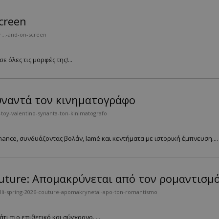
screen
ir…-and-on-screen
 όλες τις μορφές της!...
συναντά τον κινηματογράφο
toy-valentino-synanta-ton-kinimatografo
ance, συνδυάζοντας βολάν, lamé και κεντήματα με ιστορική έμπνευση....
Couture: Απομακρύνεται από τον ρομαντισμ
elli-spring-2026-couture-apomakrynetai-apo-ton-romantismo
ι πιο επιθετικό και σύγχρονο. ...