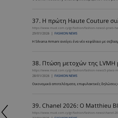
37.
Η πρώτη Haute Couture συ
https://www.must.com.cy/gr/fashion/fashion-news/i-prwti-ha
29/01/2026
|
FASHION NEWS
Η Silvana Armani ανοίγει ένα νέο κεφάλαιο με σεβασ
38.
Πτώση μετοχών της LVMH μ
https://www.must.com.cy/gr/fashion/fashion-news/3-ptwsi-m
28/01/2026
|
FASHION NEWS
Οικονομικά αποτελέσματα, επιφυλακτικές δηλώσεις κα
39.
Chanel 2026: Ο Matthieu Bl
https://www.must.com.cy/gr/fashion/fashion-news/chanel-2026