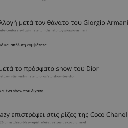
λλογή μετά τον θάνατο του Giorgio Arman
ute-couture-syllogi-meta-ton-thanato-toy-giorgio-armani
μό και απόλυτη κομψότητα....
ετά το πρόσφατο show του Dior
etoxwn-tis-lvmh-meta-to-prosfato-show-toy-dior
ι ένα show που δίχασε....
azy επιστρέφει στις ρίζες της Coco Chanel
-o-matthieu-blazy-epistrefei-stis-rizes-tis-coco-chanel