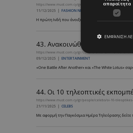
απαραίτητα
https://www.must.com.cy/gr/fashion/fashion-news/to-neo-pros
11/12/2025
|
FASHION NEWS
Η πρώτη Ινδή που άνοιξε show του οίκου, από το μετ
ΕΜΦΆΝΙΣΗ Λ
43.
Ανακοινώθηκαν οι υποψηφι
https://www.must.com.cy/gr/culture/entertainment/anakoinwth
09/12/2025
|
ENTERTAINMENT
Απολύτω
«One Battle After Another» και «The White Lotus» σα
Τα απολύτως απαραίτ
διαχείριση λογαρια
44.
Οι 10 τηλεοπτικές εκπομπέ
Ονοματεπώνυμο
https://www.must.com.cy/gr/people/celebs/oi-10-tileoptikes-
PinToTopCookie
21/11/2025
|
CELEBS
Με αφορμή την Παγκόσμια Ημέρα Τηλεόρασης δείτε πι
__cf_bm