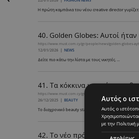
22/01/2026
|
FASHION NEWS
Η πρώτη καμπάνια του νέου creative director γυρίζετ
40.
Golden Globes: Αυτοί ήταν 
https://www.must.com.cy/gr/people/news/golden-globes-aytoi-
12/01/2026
|
NEWS
Δείτε πιο κάτω την λίστα με τους νικητές. ...
41.
Τα κόκκινα κραγιόν που θα
https://www.must.com.cy/gr/beauty/1-beauty/26-ta-kokkina-
Αυτός ο ισ
26/12/2025
|
BEAUTY
Αυτός ο ιστότοπο
Το διαχρονικό beauty statement των γιορτών που δεν
Χρησιμοποιώντας
με την Πολιτική μ
42.
Το νέο πρόσωπο της Chanel
Απολύτως