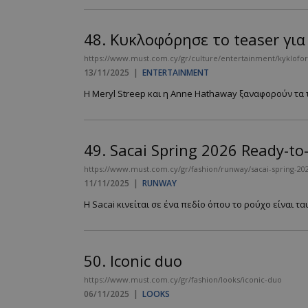
PHPSESSID
48.
Κυκλοφόρησε το teaser για 
https://www.must.com.cy/gr/culture/entertainment/kyklofori
13/11/2025
|
ENTERTAINMENT
Η Meryl Streep και η Anne Hathaway ξαναφορούν τα τ
VISITOR_PRIVACY
49.
Sacai Spring 2026 Ready-to
https://www.must.com.cy/gr/fashion/runway/sacai-spring-20
11/11/2025
|
RUNWAY
Η Sacai κινείται σε ένα πεδίο όπου το ρούχο είναι τα
takeOverCookie
50.
Iconic duo
AdSphere-GDPR
https://www.must.com.cy/gr/fashion/looks/iconic-duo
06/11/2025
|
LOOKS