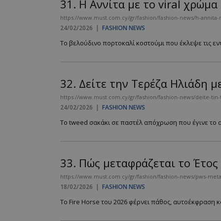
31.
H Αννίτα με το viral χρώμα
https://www.must.com.cy/gr/fashion/fashion-news/h-annita-
24/02/2026
|
FASHION NEWS
Το βελούδινο πορτοκαλί κοστούμι που έκλεψε τις ε
32.
Δείτε την Τερέζα Ηλιάδη με
https://www.must.com.cy/gr/fashion/fashion-news/deite-tin-
24/02/2026
|
FASHION NEWS
Το tweed σακάκι σε παστέλ απόχρωση που έγινε το απ
33.
Πώς μεταφράζεται το Έτος
https://www.must.com.cy/gr/fashion/fashion-news/pws-metaf
18/02/2026
|
FASHION NEWS
Το Fire Horse του 2026 φέρνει πάθος, αυτοέκφραση κ