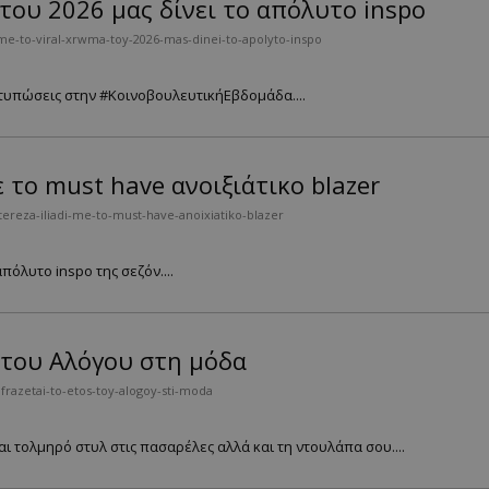
 του 2026 μας δίνει το απόλυτο inspo
me-to-viral-xrwma-toy-2026-mas-dinei-to-apolyto-inspo
ντυπώσεις στην #ΚοινοβουλευτικήΕβδομάδα....
 το must have ανοιξιάτικο blazer
tereza-iliadi-me-to-must-have-anoixiatiko-blazer
όλυτο inspo της σεζόν....
 του Αλόγου στη μόδα
razetai-to-etos-toy-alogoy-sti-moda
αι τολμηρό στυλ στις πασαρέλες αλλά και τη ντουλάπα σου....