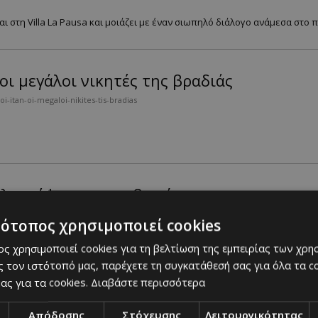
αι στη Villa La Pausa και μοιάζει με έναν σιωπηλό διάλογο ανάμεσα στο π
οι μεγάλοι νικητές της βραδιάς
itan-oi-megaloi-nikites-tis-bradias
 λατρέψετε στο ρεβεγιόν
kragion-poy-tha-latrepsete-sto-rebegion
τότοπος χρησιμοποιεί cookies
ς χρησιμοποιεί cookies για τη βελτίωση της εμπειρίας των χρη
 χρειάζεται πολλές συστάσεις....
 τον ιστότοπό μας, παρέχετε τη συγκατάθεσή σας για όλα τα 
ας για τα cookies.
Διαβάστε περισσότερα
 που αλλάζει την ιστορία της μόδας
Απόδοσης
Στόχευσης
Λειτουργικότητας