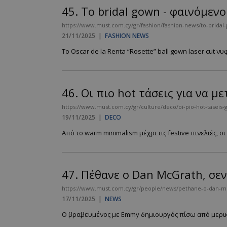
45.
Το bridal gown - φαινόμεν
https://www.must.com.cy/gr/fashion/fashion-news/to-brida
21/11/2025
|
FASHION NEWS
__cf_bm
Το Oscar de la Renta “Rosette” ball gown laser cut νυ
LangCookie
46.
Οι πιο hot τάσεις για να μ
CookieScriptConse
https://www.must.com.cy/gr/culture/deco/oi-pio-hot-taseis-g
19/11/2025
|
DECO
Από το warm minimalism μέχρι τις festive πινελιές, 
_scc_session
PHPSESSID
47.
Πέθανε ο Dan McGrath, σε
https://www.must.com.cy/gr/people/news/pethane-o-dan-mcg
17/11/2025
|
NEWS
Ο βραβευμένος με Emmy δημιουργός πίσω από μερικά α