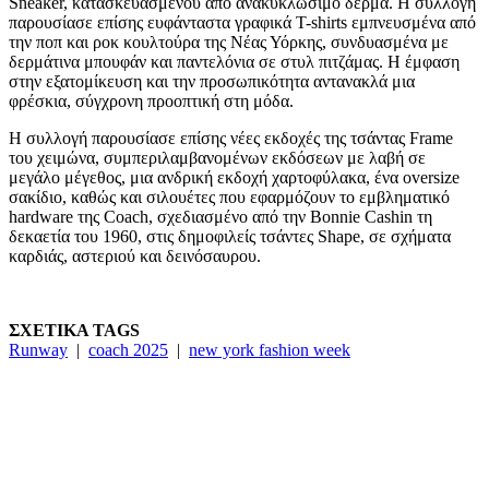
Sneaker, κατασκευασμένου από ανακυκλώσιμο δέρμα. Η συλλογή
παρουσίασε επίσης ευφάνταστα γραφικά T-shirts εμπνευσμένα από
την ποπ και ροκ κουλτούρα της Νέας Υόρκης, συνδυασμένα με
δερμάτινα μπουφάν και παντελόνια σε στυλ πιτζάμας. Η έμφαση
στην εξατομίκευση και την προσωπικότητα αντανακλά μια
φρέσκια, σύγχρονη προοπτική στη μόδα​.
Η συλλογή παρουσίασε επίσης νέες εκδοχές της τσάντας Frame
του χειμώνα, συμπεριλαμβανομένων εκδόσεων με λαβή σε
μεγάλο μέγεθος, μια ανδρική εκδοχή χαρτοφύλακα, ένα oversize
σακίδιο, καθώς και σιλουέτες που εφαρμόζουν το εμβληματικό
hardware της Coach, σχεδιασμένο από την Bonnie Cashin τη
δεκαετία του 1960, στις δημοφιλείς τσάντες Shape, σε σχήματα
καρδιάς, αστεριού και δεινόσαυρου.
ΣΧΕΤΙΚΑ TAGS
Runway
|
coach 2025
|
new york fashion week