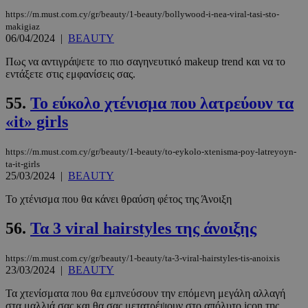
CookieScriptConsent
4 εβδομάδ
CookieScript
2 μέρες
www.must.com.cy
https://m.must.com.cy/gr/beauty/1-beauty/bollywood-i-nea-viral-tasi-sto-
makigiaz
06/04/2024
|
BEAUTY
Πως να αντιγράψετε το πιο σαγηνευτικό makeup trend και να το
εντάξετε στις εμφανίσεις σας.
55.
Το εύκολο χτένισμα που λατρεύουν τα
«it» girls
https://m.must.com.cy/gr/beauty/1-beauty/to-eykolo-xtenisma-poy-latreyoyn-
ta-it-girls
25/03/2024
|
BEAUTY
_scc_session
.entelia-
19 λεπτά 5
adserver.com
δευτερόλε
Το χτένισμα που θα κάνει θραύση φέτος της Άνοιξη
56.
Τα 3 viral hairstyles της άνοιξης
https://m.must.com.cy/gr/beauty/1-beauty/ta-3-viral-hairstyles-tis-anoixis
PHPSESSID
συνεδρί
PHP.net
23/03/2024
|
BEAUTY
www.must.com.cy
Τα χτενίσματα που θα εμπνεύσουν την επόμενη μεγάλη αλλαγή
στα μαλλιά σας και θα σας μετατρέψουν στο απόλυτο icon της