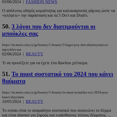
βασικές λειτουργίες του ιστότοπου, όπως τη
03/06/2024
|
FASHION NEWS
σύνδεση χρήστη και τη διαχείριση λογαριασμού.
Ο ιστότοπος δεν μπορεί να χρησιμοποιηθεί σωστά
Ο απόλυτος οδηγός κομψότητας για καλοκαιρινούς γάμους ώστε να
χωρίς τα απολύτως απαραίτητα cookies.
«κλέψετε» την παράσταση και τα 5 Do's και Dont's.
Προμηθευτής
/
Ονοματεπώνυμο
Λήξη
50.
3 λόγοι που δεν διατηρούνται οι
Πεδίο
μπούκλες σας
PinToTopCookie
www.must.com.cy
12 ώρες
https://m.must.com.cy/gr/beauty/1-beauty/3-logoi-poy-den-diatiroyntai-oi-
mpoykles-sas
02/06/2024
|
BEAUTY
Τι να προσέξετε για να έχετε ένα flawless χτένισμα.
51.
Το must συστατικό του 2024 που κάνει
θαύματα
__cf_bm
29 λεπτά 5
Cloudflare Inc.
https://m.must.com.cy/gr/beauty/1-beauty/to-must-systatiko-toy-2024-poy-
δευτερόλε
.twitter.com
kanei-thaymata
10/05/2024
|
BEAUTY
Το ectoin είναι το απαραίτητο συστατικό που ανανεώνει το δέρμα
Google
και είναι ιδανικό για ξηρούς και ευαίσθητους τύπους δέρματος. ...
Privacy Policy