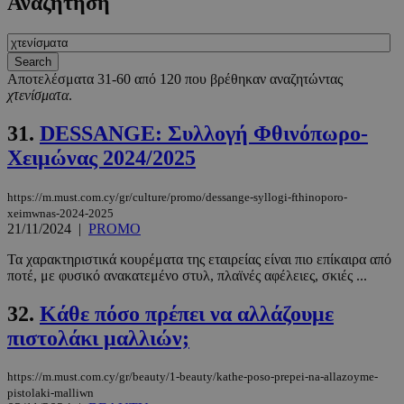
Αναζήτηση
Αποτελέσματα 31-60 από 120 που βρέθηκαν αναζητώντας
χτενίσματα
.
31.
DESSANGE: Συλλογή Φθινόπωρο-
Χειμώνας 2024/2025
https://m.must.com.cy/gr/culture/promo/dessange-syllogi-fthinoporo-
xeimwnas-2024-2025
21/11/2024
|
PROMO
Τα χαρακτηριστικά κουρέματα της εταιρείας είναι πιο επίκαιρα από
ποτέ, με φυσικό ανακατεμένο στυλ, πλαϊνές αφέλειες, σκιές ...
32.
Κάθε πόσο πρέπει να αλλάζουμε
πιστολάκι μαλλιών;
https://m.must.com.cy/gr/beauty/1-beauty/kathe-poso-prepei-na-allazoyme-
pistolaki-malliwn