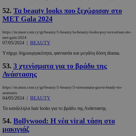
52.
Τα beauty looks που ξεχώρισαν στο
MET Gala 2024
https://m.must.com.cy/gr/beauty/1-beauty/ta-beauty-looks-poy-xexwrisan-sto-
met-gala-2024
__cf_bm
29 λεπτά 5
Cloudflare Inc.
07/05/2024
|
BEAUTY
δευτερόλε
.pexels.com
Υπήρχε δημιουργικότητα, φαντασία και μεγάλη δόση drama.
53.
3 χτενίσματα για το βράδυ της
Ανάστασης
https://m.must.com.cy/gr/beauty/1-beauty/3-xtenismata-gia-to-brady-tis-
anastasis
04/05/2024
|
BEAUTY
LangCookie
www.must.com.cy
1 εβδομάδα
Τα κατάλληλα hair looks για το βράδυ της Ανάστασης
μέρες
54.
Bollywood: Η νέα viral τάση στο
μακιγιάζ