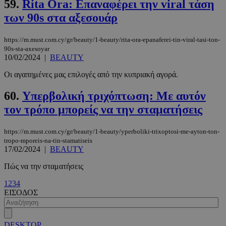
59.
Rita Ora: Επαναφέρει την viral τάση
m.must.com.cy
των 90s στα αξεσουάρ
https://m.must.com.cy/gr/beauty/1-beauty/rita-ora-epanaferei-tin-viral-tasi-ton-
90s-sta-axesoyar
10/02/2024
|
BEAUTY
Οι αγαπημένες μας επιλογές από την κυπριακή αγορά.
60.
Υπερβολική τριχόπτωση: Με αυτόν
τον τρόπο μπορείς να την σταματήσεις
https://m.must.com.cy/gr/beauty/1-beauty/yperboliki-trixoptosi-me-ayton-ton-
tropo-mporeis-na-tin-stamatiseis
17/02/2024
|
BEAUTY
Πώς να την σταματήσεις
1
2
3
4
ΕΙΣΟΔΟΣ
DESKTOP