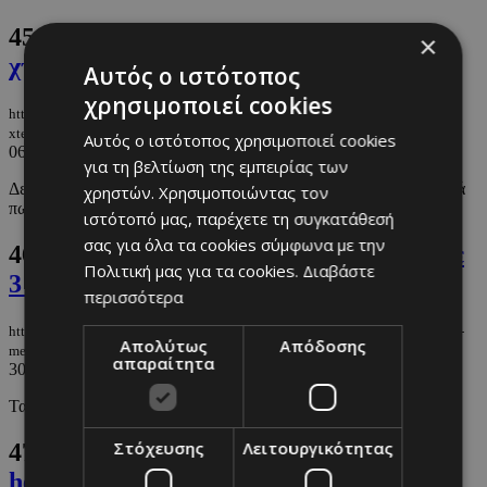
45.
Heatwave Chic: Tα 6 πιο δροσερά
×
χτενίσματα
Αυτός ο ιστότοπος
χρησιμοποιεί cookies
https://m.must.com.cy/gr/beauty/1-beauty/heatwave-chic-ta-5-pio-drosera-
xtenismata
Αυτός ο ιστότοπος χρησιμοποιεί cookies
06/07/2024
|
BEAUTY
για τη βελτίωση της εμπειρίας των
Δείτε πέντε hairstyles που ξεχωρίσαμε και γνωρίζουμε πολύ καλά
χρηστών. Χρησιμοποιώντας τον
πως θα σας εμπνεύσουν στο έπακρο.
ιστότοπό μας, παρέχετε τη συγκατάθεσή
σας για όλα τα cookies σύμφωνα με την
46.
Πώς να δημιουργήσεις το wet look με
Πολιτική μας για τα cookies.
Διαβάστε
3 βήματα
περισσότερα
https://m.must.com.cy/gr/beauty/1-beauty/pws-na-dimioyrgiseis-to-wet-look-
Απολύτως
Απόδοσης
me-3-bimata
απαραίτητα
30/06/2024
|
BEAUTY
Τα βήματα και τα υλικά που θα χρειαστείς
Στόχευσης
Λειτουργικότητας
47.
6 στιλιστικά tips για το summer
heatwave