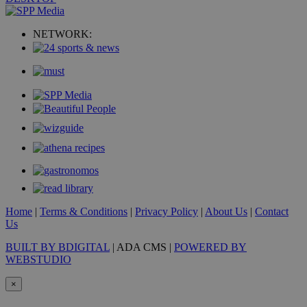
NETWORK:
VISITOR_PRIVACY_METADATA
5 μήνες 4
YouTube
εβδομάδε
.youtube.com
Home
|
Terms & Conditions
|
Privacy Policy
|
About Us
|
Contact
Us
BUILT BY BDIGITAL
| ADA CMS |
POWERED BY
WEBSTUDIO
×