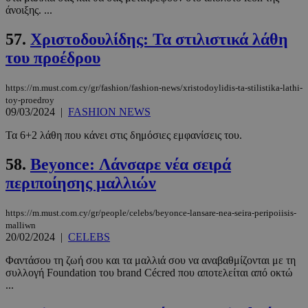
άνοιξης. ...
57.
Χριστοδουλίδης: Τα στιλιστικά λάθη
του προέδρου
https://m.must.com.cy/gr/fashion/fashion-news/xristodoylidis-ta-stilistika-lathi-
toy-proedroy
09/03/2024
|
FASHION NEWS
Τα 6+2 λάθη που κάνει στις δημόσιες εμφανίσεις του.
58.
Beyonce: Λάνσαρε νέα σειρά
περιποίησης μαλλιών
https://m.must.com.cy/gr/people/celebs/beyonce-lansare-nea-seira-peripoiisis-
malliwn
20/02/2024
|
CELEBS
Φαντάσου τη ζωή σου και τα μαλλιά σου να αναβαθμίζονται με τη
συλλογή Foundation του brand Cécred που αποτελείται από οκτώ
...
PHPSESSID
συνεδρί
PHP.net