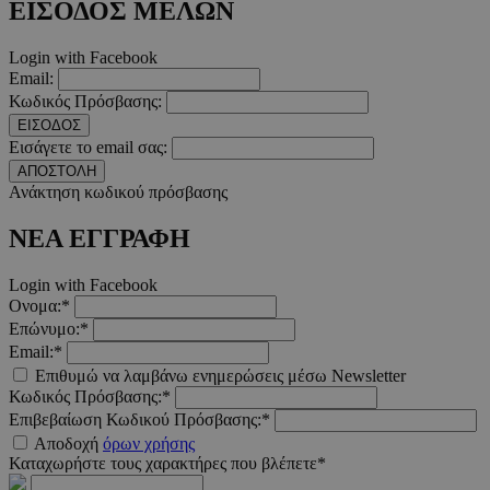
ΕΙΣΟΔΟΣ ΜΕΛΩΝ
takeOverCookie
www.must.com.cy
1 μέρα
Login with Facebook
Email:
Κωδικός Πρόσβασης:
ΕΙΣΟΔΟΣ
Εισάγετε το email σας:
ΑΠΟΣΤΟΛΗ
Ανάκτηση κωδικού πρόσβασης
ΝΕΑ ΕΓΓΡΑΦΗ
AdSphere-GDPR
delivery.ad-
1 χρόνος
sphere.eu
Login with Facebook
Ονομα:*
Επώνυμο:*
Email:*
Επιθυμώ να λαμβάνω ενημερώσεις μέσω Newsletter
Κωδικός Πρόσβασης:*
Επιβεβαίωση Κωδικού Πρόσβασης:*
Αποδοχή
όρων χρήσης
Καταχωρήστε τους χαρακτήρες που βλέπετε*