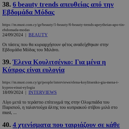
38.
6 beauty trends απευθείας από την
Εβδομάδα Μόδας
https://m.must.com.cy/gr/beauty/1-beauty/6-beauty-trends-apeytheias-apo-tin-
ebdomada-modas
24/09/2024
|
BEAUTY
Οι τάσεις που θα κυριαρχήσουν φέτος αναδείχθηκαν στην
Εβδομάδα Μόδας του Μιλάνο.
39.
Έλενα Κουλιτσένκο: Για μένα η
Κύπρος είναι ευλογία
https://m.must.com.cy/gr/people/interviews/elena-koylitsenko-gia-mena-i-
kypros-einai-eylogia
18/09/2024
|
INTERVIEWS
Λίγο μετά το τεράστιο επίτευγμά της στην Ολυμπιάδα του
Παρισιού, η ταλαντούχα άλτης του κυπριακού στίβου μιλά στο
must, ...
40.
4 χτενίσματα που ταιριάζουν σε κάθε