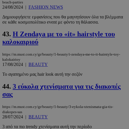
beach-parties
24/08/2024
|
FASHION NEWS
Δημιουργήσετε εμφανίσεις που θα μαγνητίσουν όλα τα βλέμματα
σε κάθε κοσμοπολίτικο event με φόντο τη θάλασσα.
43.
Η Zendaya με το «it» hairstyle του
καλοκαιριού
https://m.must.com.cy/gr/beauty/1-beauty/i-zendaya-me-to-it-hairstyle-toy-
kalokairioy
17/08/2024
|
BEAUTY
Το αγαπημένο μας hair look αυτή την σεζόν
44.
3 εύκολα χτενίσματα για τις διακοπές
σας
https://m.must.com.cy/gr/beauty/1-beauty/3-eykola-xtenismata-gia-tis-
diakopes-sas
28/07/2024
|
BEAUTY
3 από τα πιο trendy χτενίσματα αυτή την περίοδο