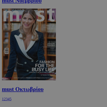
must Νοεμβρίου
must Οκτωβρίου
1
2
3
4
5