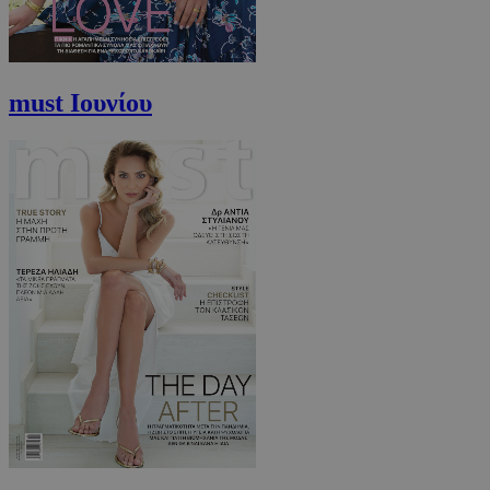
takeOverCookie
www.must.com.cy
1 μέρα
must Ιουνίου
AdSphere-GDPR
delivery.ad-
1 χρόνος
sphere.eu