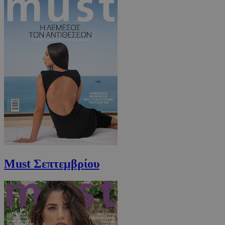
www.must.com.cy
Must Σεπτεμβρίου