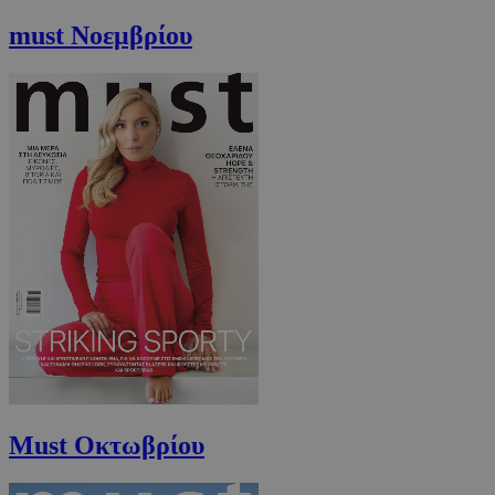
must Νοεμβρίου
CookieScriptConsent
4 εβδομάδ
CookieScript
2 μέρες
www.must.com.cy
_scc_session
.entelia-
19 λεπτά 5
adserver.com
δευτερόλε
Must Οκτωβρίου
PHPSESSID
συνεδρί
PHP.net