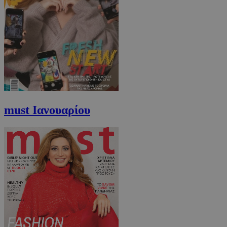
must Ιανουαρίου