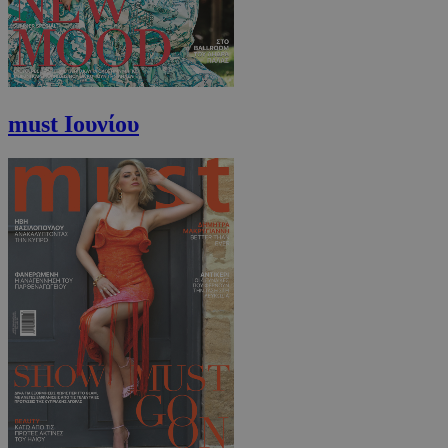
must Ιουνίου