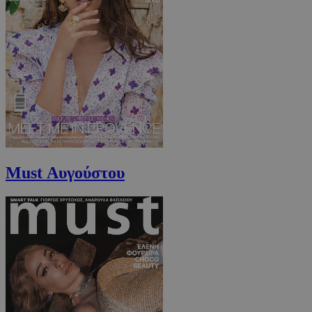
PHPSESSID
συνεδρί
PHP.net
m.must.com.cy
Must Αυγούστου