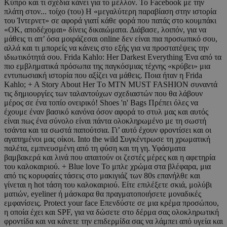
Κύπρο και τι σχέδια κάνει για το μέλλον. To Facebook με την
πλάτη στον... τοίχο (του) Η «μεγαλύτερη παραβίαση στην ιστορία
του Ίντερνετ» σε αφορά γιατί κάθε φορά που πατάς στο κουμπάκι
«ΟΚ, αποδέχομαι» δίνεις δικαιώματα. Διάβασε, λοιπόν, για να
μάθεις τι απ’ όσα μοιράζεσαι online δεν είναι πια προσωπικό σου,
αλλά και τι μπορείς να κάνεις στο εξής για να προστατέψεις την
ιδιωτικότητά σου. Frida Kahlo: Her Darkest Everything Ένα από τα
πιο εμβληματικά πρόσωπα της παγκόσμιας τέχνης «κρύβει» μια
εντυπωσιακή ιστορία που αξίζει να μάθεις. Ποια ήταν η Frida
Kahlo; + A Story About Her Tο MTN MUST FASHION συναντά
τις δημιουργίες των ταλαντούχων σχεδιαστών που θα λάβουν
μέρος σε ένα τοπίο ονειρικό! Shoes 'n' Bags Πρέπει όλες να
έχουμε έναν βασικό κανόνα όσον αφορά το στυλ μας και αυτός
είναι πως ένα σύνολο είναι πάντα ολοκληρωμένο με τη σωστή
τσάντα και τα σωστά παπούτσια. Γι’ αυτό έχουν φροντίσει και οι
αγαπημένοι μας οίκοι. Into the wild Συγκέντρωσε τη χρωματική
παλέτα, εμπνευσμένη από τη φύση και τη γη. Υφάσματα
βαμβακερά και λινά που απαιτούν οι ζεστές μέρες και η αφετηρία
του καλοκαιριού. + Blue love Το μπλε χρώμα στα βλέφαρα, μια
από τις κορυφαίες τάσεις στο μακιγιάζ των 80s επανήλθε και
γίνεται η hot τάση του καλοκαιριού. Είτε επιλέξετε σκιά, μολύβι
ματιών, eyeliner ή μάσκαρα θα πραγματοποιήσετε μοναδικές
εμφανίσεις. Protect your face Επενδύστε σε μια κρέμα προσώπου,
η οποία έχει και SPF, για να δώσετε στο δέρμα σας ολοκληρωτική
φροντίδα και να κάνετε την επιδερμίδα σας να λάμπει από υγεία και