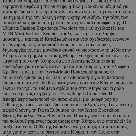
Έτοιμη να «ταράξει» τα νερά του ΜΤΝ Must Fashion με την
εκρηκτική εμφάνισή της on stage, η Έλλη Κοκκίνου μάς μιλά για
την καριέρα και τη ζωή με τον δεκάχρονο γιο της, τη συγκατοίκηση
με τη μαμά της, την αλλαγή στην νυχτερινή Αθήνα, την τάση των
μιούζικαλ και, φυσικά, τη μόδα και τα μυστικά ομορφιάς της. The
Ultimate Fashion Experience Γνωρίστε τους 10 σχεδιαστές του
MTN Must Fashion. Sequins, τούλι, πλεκτά, φώτα, λάμψη,
μουσική… και πάμε! Καταξιωμένοι και νέοι σχεδιαστές ενώνουν
τις δυνάμεις τους, παρουσιάζοντας τις πιο εντυπωσιακές
δημιουργίες τους με μοναδικό σκοπό να γιορτάσουν τη μόδα στην
Κύπρο. Λευτέρης Ζαμπετάκης Μπορεί να έχει καιρό να κάνει την
εμφάνισή του στην Κύπρο, όμως ο Λευτέρης Ζαμπετάκης
επιστρέφει για τα καλά, ανανεωμένος και έτοιμος για το «Νυφικό
Κρεβάτι» μαζί με την Άννα-Μαρία Παπαχαραλάμπους. Ο
δημοφιλής ηθοποιός μάς μιλά με ενθουσιασμό για τη θεατρική
παράσταση στην οποία θα πρωταγωνιστήσει στην Κύπρο, πόσο τού
έλειψε το νησί, τα επόμενα σχέδιά του στην Αθήνα και τι ρόλο
παίζει ο έρωτας στη ζωή του. Everything is Connected Η
Isnotgallery πρωτοπορεί και παρουσιάζει μια μορφή pop up
έκθεσης με τρεις εντελώς διαφορετικούς καλλιτέχνες. Τι ενώνει τη
Δώρα Ορόντη, τη Γιώτα Ευθυμίου και τον Άντρο Ευσταθίου;
Φώτης Κάραλης: New Boy in Town Πρωταγωνιστεί σε μια από τις
πιο πολυσυζητημένες παραστάσεις στην Κύπρο, ενώ αποτελεί νέα
άφιξη στο νησί. Ο Φώτης Κάραλης ανοίγει τα χαρτιά του και μάς
μιλά για την τέχνη, το θέατρο στην Κύπρο, τι τον έφερε στην