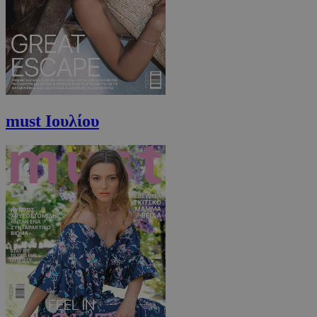
VISITOR_PRIVACY_METADATA
5 μήνες 4
YouTube
εβδομάδε
.youtube.com
must Ιουλίου