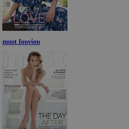
must Ιουνίου
VISITOR_PRIVACY_METADATA
5 μήνες 4
YouTube
εβδομάδε
.youtube.com