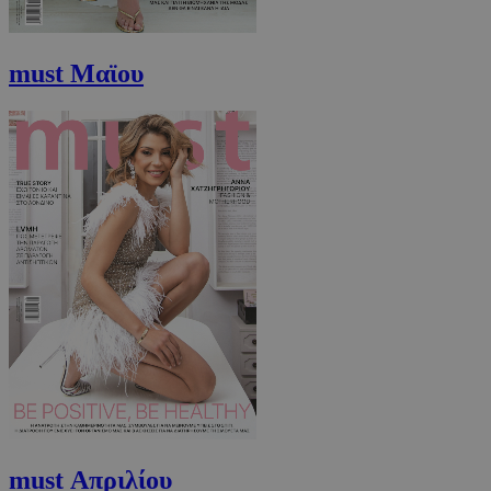
must Μαϊου
takeOverCookie
www.must.com.cy
1 μέρα
must Απριλίου