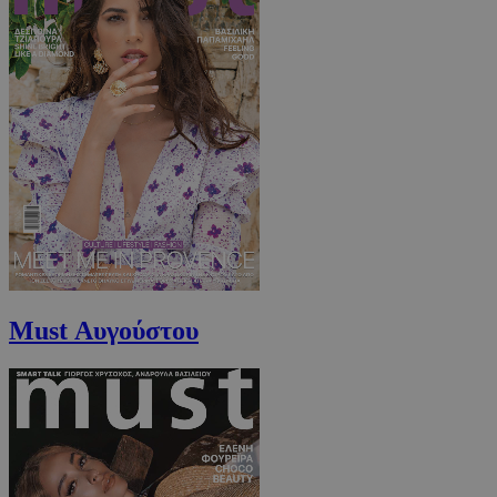
_scc_session
.entelia-
19 λεπτά 5
adserver.com
δευτερόλε
PHPSESSID
συνεδρί
PHP.net
Must Αυγούστου
www.must.com.cy