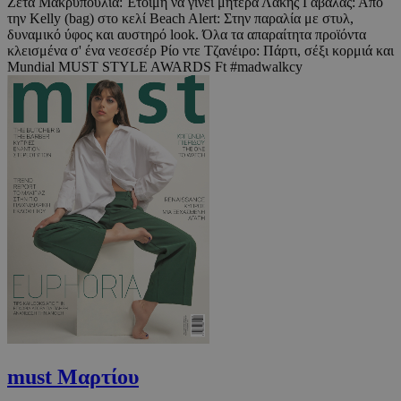
Ζέτα Μακρυπούλια: Έτοιμη να γίνει μητέρα Λάκης Γαβαλάς: Από
την Kelly (bag) στο κελί Beach Alert: Στην παραλία με στυλ,
δυναμικό ύφος και αυστηρό look. Όλα τα απαραίτητα προϊόντα
κλεισμένα σ' ένα νεσεσέρ Ρίο ντε Τζανέιρο: Πάρτι, σέξι κορμιά και
Mundial MUST STYLE AWARDS Ft #madwalkcy
must Μαρτίου