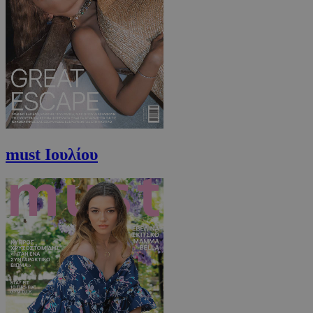
must Ιουλίου
PHPSESSID
συνεδρί
PHP.net
m.must.com.cy