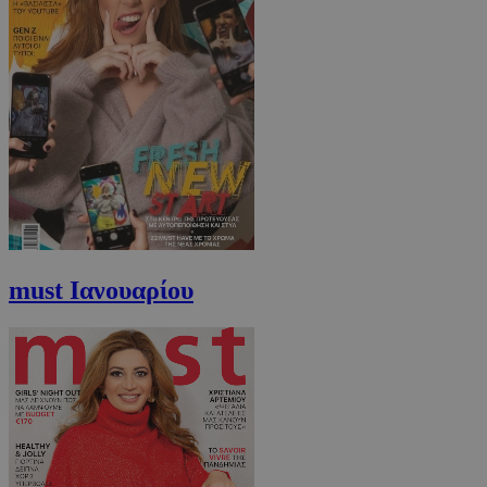
must Ιανουαρίου