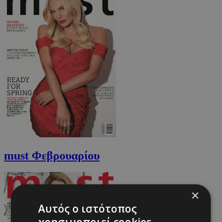
must Φεβρουαρίου
×
Αυτός ο ιστότοπος