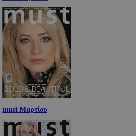
AdSphere-GDPR
delivery.ad-
1 χρόνος
sphere.eu
must Μαρτίου
Προμηθευτής
Ονοματεπώνυμο
Λήξη
Περιγραφή