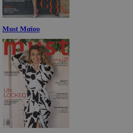
Must Μαϊου