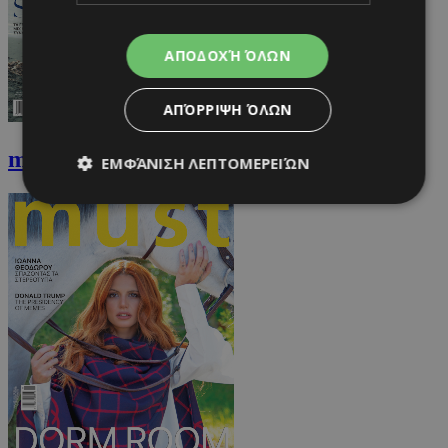
ΑΠΟΔΟΧΉ ΌΛΩΝ
ΑΠΌΡΡΙΨΗ ΌΛΩΝ
must Δεκεμβρίου
ΕΜΦΆΝΙΣΗ ΛΕΠΤΟΜΕΡΕΙΏΝ
Απολύτως απαραίτητα
Απόδοσης
Στόχευσης
Λειτουργικότητας
Μη ταξινομημένα
Τα απολύτως απαραίτητα cookies επιτρέπουν
βασικές λειτουργίες του ιστότοπου, όπως τη
σύνδεση χρήστη και τη διαχείριση λογαριασμού.
Ο ιστότοπος δεν μπορεί να χρησιμοποιηθεί σωστά
χωρίς τα απολύτως απαραίτητα cookies.
Προμηθευτής
/
Ονοματεπώνυμο
Λήξη
Πεδίο