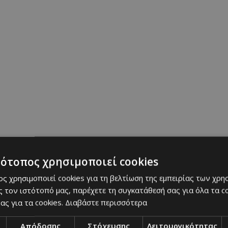
γδάλου (το τραγανιστό είδος, όχι το μαλακό), χον
ε ένα, συν 2 ολόκληρα μπισκότα, για να σερβιρίσο
ο
τότοπος χρησιμοποιεί cookies
ε αρκετή μεμβράνη
SANITAS
και αφήνουμε μπόλι
ς χρησιμοποιεί cookies για τη βελτίωση της εμπειρίας των χρη
στούμε αργότερα για να τυλίξουμε το semifreddo 
 τον ιστότοπό μας, παρέχετε τη συγκατάθεσή σας για όλα τα 
ας για τα cookies.
Διαβάστε περισσότερα
Απόδοσης
Στόχευσης
Λειτουργικότητας