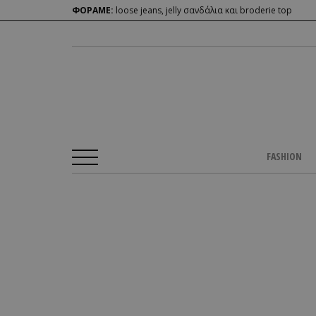
ΦΟΡΑΜΕ:
loose jeans, jelly σανδάλια και broderie top
FASHION
Αρχική Σελίδα
/
CULTURE