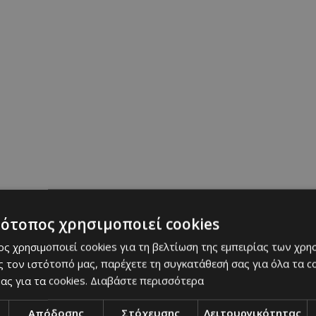
.) τριμμένα 4 τυριά ΑΛΑΜΠΡΑ
ση
εδώ
|
συνταγές
|
Αθηνά Λοϊζίδου
: Τελευταία Ενημέρωση
τότοπος χρησιμοποιεί cookies
ς χρησιμοποιεί cookies για τη βελτίωση της εμπειρίας των χρη
 τον ιστότοπό μας, παρέχετε τη συγκατάθεσή σας για όλα τα 
ας για τα cookies.
Διαβάστε περισσότερα
Απόδοσης
Στόχευσης
Λειτουργικότητας