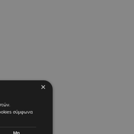
×
στών.
cookies σύμφωνα
Μη