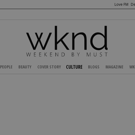
Love FM
De
CULTURE
PEOPLE
BEAUTY
COVER STORY
BLOGS
MAGAZINE
WK
/
FOOD
/
Κυρίως πιάτα