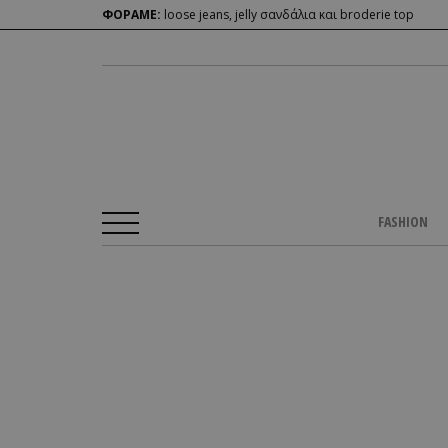
ΦΟΡΑΜΕ:
loose jeans, jelly σανδάλια και broderie top
FASHION
Αρχική Σελίδα
/
CULTURE