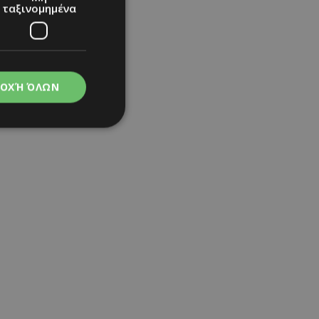
ταξινομημένα
ΟΧΉ ΌΛΩΝ
νομημένα
στη και τη
τητα cookies.
apping δηλαδή να
ημέρα στον χρήστη
ιες όπως είναι το
up και push down
ι για τη διάκριση
Αυτό είναι