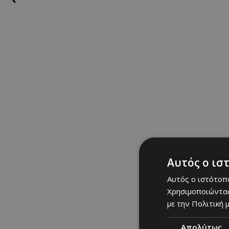
1 συσκευασία (200 γρ
Διαβάστε την εκτέλε
ΣΧΕΤΙΚΑ TAGS
ατομικές πίτσες
|
ιδέες
Κυρίως πιάτα
Αυτός ο ισ
Αυτός ο ιστότοπο
Χρησιμοποιώντας
με την Πολιτική μ
Απολύτως