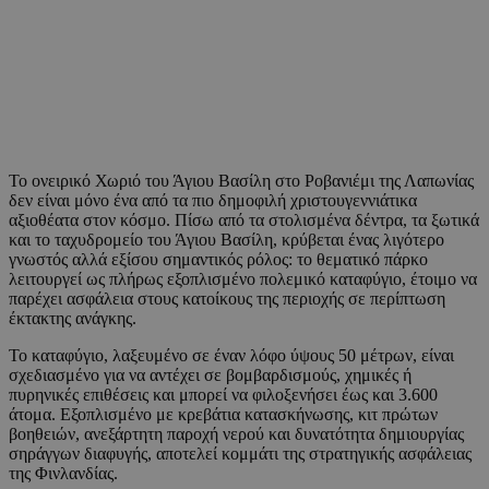
Το ονειρικό Χωριό του Άγιου Βασίλη στο Ροβανιέμι της Λαπωνίας
δεν είναι μόνο ένα από τα πιο δημοφιλή χριστουγεννιάτικα
αξιοθέατα στον κόσμο. Πίσω από τα στολισμένα δέντρα, τα ξωτικά
και το ταχυδρομείο του Άγιου Βασίλη, κρύβεται ένας λιγότερο
γνωστός αλλά εξίσου σημαντικός ρόλος: το θεματικό πάρκο
λειτουργεί ως πλήρως εξοπλισμένο πολεμικό καταφύγιο, έτοιμο να
παρέχει ασφάλεια στους κατοίκους της περιοχής σε περίπτωση
έκτακτης ανάγκης.
Το καταφύγιο, λαξευμένο σε έναν λόφο ύψους 50 μέτρων, είναι
σχεδιασμένο για να αντέχει σε βομβαρδισμούς, χημικές ή
πυρηνικές επιθέσεις και μπορεί να φιλοξενήσει έως και 3.600
άτομα. Εξοπλισμένο με κρεβάτια κατασκήνωσης, κιτ πρώτων
βοηθειών, ανεξάρτητη παροχή νερού και δυνατότητα δημιουργίας
σηράγγων διαφυγής, αποτελεί κομμάτι της στρατηγικής ασφάλειας
της Φινλανδίας.