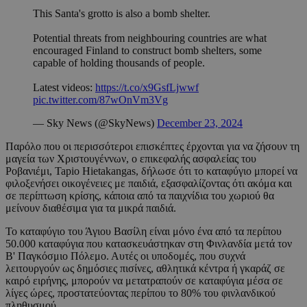
This Santa's grotto is also a bomb shelter.
Potential threats from neighbouring countries are what
encouraged Finland to construct bomb shelters, some
capable of holding thousands of people.
Latest videos:
https://t.co/x9GsfLjwwf
pic.twitter.com/87wOnVm3Vg
— Sky News (@SkyNews)
December 23, 2024
Παρόλο που οι περισσότεροι επισκέπτες έρχονται για να ζήσουν τη
μαγεία των Χριστουγέννων, ο επικεφαλής ασφαλείας του
Ροβανιέμι, Tapio Hietakangas, δήλωσε ότι το καταφύγιο μπορεί να
φιλοξενήσει οικογένειες με παιδιά, εξασφαλίζοντας ότι ακόμα και
σε περίπτωση κρίσης, κάποια από τα παιχνίδια του χωριού θα
μείνουν διαθέσιμα για τα μικρά παιδιά.
Το καταφύγιο του Άγιου Βασίλη είναι μόνο ένα από τα περίπου
50.000 καταφύγια που κατασκευάστηκαν στη Φινλανδία μετά τον
Β' Παγκόσμιο Πόλεμο. Αυτές οι υποδομές, που συχνά
λειτουργούν ως δημόσιες πισίνες, αθλητικά κέντρα ή γκαράζ σε
καιρό ειρήνης, μπορούν να μετατραπούν σε καταφύγια μέσα σε
λίγες ώρες, προστατεύοντας περίπου το 80% του φινλανδικού
πληθυσμού.