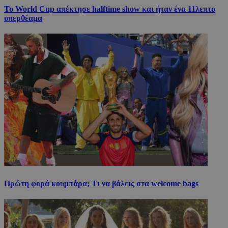
Το World Cup απέκτησε halftime show και ήταν ένα 11λεπτο
υπερθέαμα
Πρώτη φορά κουμπάρα; Τι να βάλεις στα welcome bags