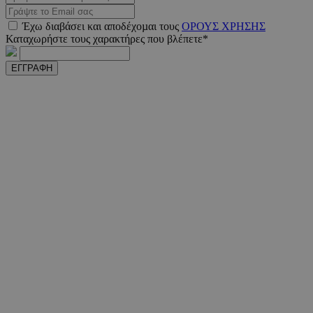
www.must.com.cy
Έχω διαβάσει και αποδέχοµαι τους
ΟΡΟΥΣ ΧΡΗΣΗΣ
Καταχωρήστε τους χαρακτήρες που βλέπετε*
ΕΓΓΡΑΦΗ
PHPSESSID
συνεδ
PHP.net
m.must.com.cy
VISITOR_PRIVACY_METADATA
5 μήνε
YouTube