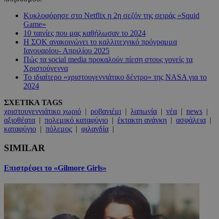
Κυκλοφόρησε στο Netflix η 2η σεζόν της σειράς «Squid
Game»
10 ταινίες που μας καθήλωσαν το 2024
Η ΣΟΚ ανακοινώνει το καλλιτεχνικό πρόγραμμα
Ιανουαρίου- Απριλίου 2025
Πώς τα social media προκαλούν πίεση στους γονείς τα
Χριστούγεννα
Το ιδιαίτερο «χριστουγεννιάτικο δέντρο» της NASA για το
2024
ΣΧΕΤΙΚΑ TAGS
χριστουγεννιάτικο χωριό
|
ροβανιέμι
|
λαπωνία
|
νέα
|
news
|
αξιοθέατα
|
πολεμικό καταφύγιο
|
έκτακτη ανάγκη
|
ασφάλεια
|
καταφύγιο
|
πόλεμος
|
φιλανδία
|
SIMILAR
Επιστρέφει το «Gilmore Girls»