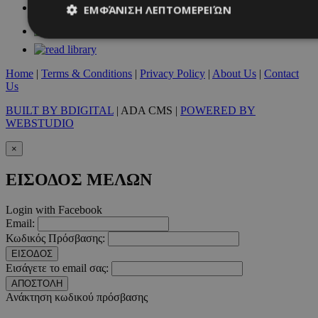
ΕΜΦΆΝΙΣΗ ΛΕΠΤΟΜΕΡΕΙΏΝ
Απολύτως απαραίτητα
Απόδοσης
Στόχευσης
Λ
Home
|
Terms & Conditions
|
Privacy Policy
|
About Us
|
Contact
Us
Τα απολύτως απαραίτητα cookies επιτρέπουν βασικές λειτουργ
χρήστη και τη διαχείριση λογαριασμού. Ο ιστότοπος δεν μπορε
BUILT BY BDIGITAL
| ADA CMS |
POWERED BY
απολύτως απαραίτητα cookies.
WEBSTUDIO
Προμηθευτής
/
Ονοματεπώνυμο
Λήξ
Πεδίο
×
PinToTopCookie
www.must.com.cy
12 ώ
ΕΙΣΟΔΟΣ ΜΕΛΩΝ
Login with Facebook
Email:
Κωδικός Πρόσβασης:
ΕΙΣΟΔΟΣ
__cf_bm
29 λεπτ
Cloudflare Inc.
Εισάγετε το email σας:
δευτερό
.twitter.com
ΑΠΟΣΤΟΛΗ
Ανάκτηση κωδικού πρόσβασης
Google Privacy Polic