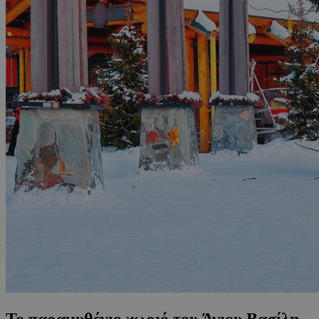
Το παραμυθένιο χωριό του Άγιου Βασίλη