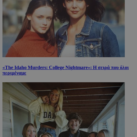
«The Idaho Murders: College Nightmare»: Η σειρά που όλοι
περιμέναμε