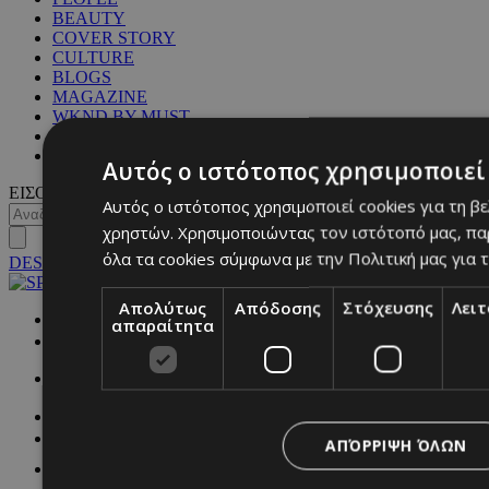
BEAUTY
COVER STORY
CULTURE
BLOGS
MAGAZINE
WKND BY MUST
ASTROLOGY
ΓΕΝΙΚΕΣ ΠΛΗΡΟΦΟΡΙΕΣ
Αυτός ο ιστότοπος χρησιμοποιεί 
ΕΙΣΟΔΟΣ
Αυτός ο ιστότοπος χρησιμοποιεί cookies για τη β
χρηστών. Χρησιμοποιώντας τον ιστότοπό μας, πα
όλα τα cookies σύμφωνα με την Πολιτική μας για τ
DESKTOP
Απολύτως
Απόδοσης
Στόχευσης
Λει
NETWORK:
απαραίτητα
ΑΠΌΡΡΙΨΗ ΌΛΩΝ