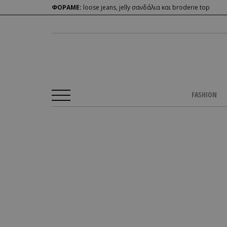
ΦΟΡΑΜΕ:
loose jeans, jelly σανδάλια και broderie top
FASHION
Αρχική Σελίδα
/
CULTURE