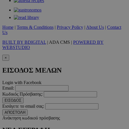
Τα απολύτως απαραίτητα cookies επιτρέπουν βασικές λειτουργ
χρήστη και τη διαχείριση λογαριασμού. Ο ιστότοπος δεν μπορε
απολύτως απαραίτητα cookies.
Προμηθευτής
/
Ονοματεπώνυμο
Λήξ
Πεδίο
Home
|
Terms & Conditions
|
Privacy Policy
|
About Us
|
Contact
PinToTopCookie
www.must.com.cy
12 ώ
Us
BUILT BY BDIGITAL
| ADA CMS |
POWERED BY
WEBSTUDIO
×
__cf_bm
29 λεπτ
ΕΙΣΟΔΟΣ ΜΕΛΩΝ
Cloudflare Inc.
δευτερό
.twitter.com
Login with Facebook
Google Privacy Polic
Email:
Κωδικός Πρόσβασης:
ΕΙΣΟΔΟΣ
__cf_bm
29 λεπτ
Cloudflare Inc.
Εισάγετε το email σας:
δευτερό
.pexels.com
ΑΠΟΣΤΟΛΗ
Ανάκτηση κωδικού πρόσβασης