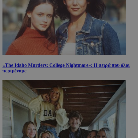
«The Idaho Murders: College Nightmare»: Η σειρά που όλοι
περιμέναμε