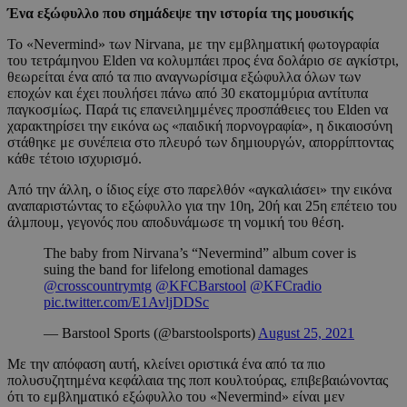
Ένα εξώφυλλο που σημάδεψε την ιστορία της μουσικής
Το «Nevermind» των Nirvana, με την εμβληματική φωτογραφία
του τετράμηνου Elden να κολυμπάει προς ένα δολάριο σε αγκίστρι,
θεωρείται ένα από τα πιο αναγνωρίσιμα εξώφυλλα όλων των
εποχών και έχει πουλήσει πάνω από 30 εκατομμύρια αντίτυπα
παγκοσμίως. Παρά τις επανειλημμένες προσπάθειες του Elden να
χαρακτηρίσει την εικόνα ως «παιδική πορνογραφία», η δικαιοσύνη
στάθηκε με συνέπεια στο πλευρό των δημιουργών, απορρίπτοντας
κάθε τέτοιο ισχυρισμό.
Από την άλλη, ο ίδιος είχε στο παρελθόν «αγκαλιάσει» την εικόνα
αναπαριστώντας το εξώφυλλο για την 10η, 20ή και 25η επέτειο του
άλμπουμ, γεγονός που αποδυνάμωσε τη νομική του θέση.
The baby from Nirvana’s “Nevermind” album cover is
suing the band for lifelong emotional damages
@crosscountrymtg
@KFCBarstool
@KFCradio
pic.twitter.com/E1AvljDDSc
— Barstool Sports (@barstoolsports)
August 25, 2021
Με την απόφαση αυτή, κλείνει οριστικά ένα από τα πιο
πολυσυζητημένα κεφάλαια της ποπ κουλτούρας, επιβεβαιώνοντας
ότι το εμβληματικό εξώφυλλο του «Nevermind» είναι μεν