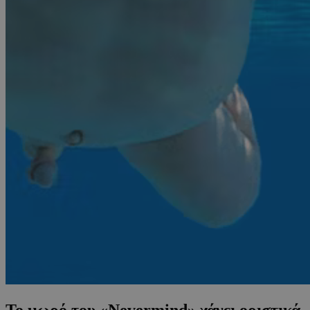
Το μωρό του «Nevermind» χάνει οριστικά