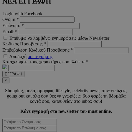
ΝΕΑ ΕΓΓΡΑΦΗ
LangCookie
www.must.com.cy
1 εβδομ
Login with Facebook
μέρ
Ονομα:*
Επώνυμο:*
CookieScriptConsent
4 εβδο
CookieScript
Email:*
2 μέ
www.must.com.cy
Επιθυμώ να λαμβάνω ενημερώσεις μέσω Newsletter
Κωδικός Πρόσβασης:*
Επιβεβαίωση Κωδικού Πρόσβασης:*
Αποδοχή
όρων χρήσης
Καταχωρήστε τους χαρακτήρες που βλέπετε*
_scc_session
.entelia-
19 λεπτ
adserver.com
δευτερό
ΕΓΓΡΑΦΗ
×
Shopping, µόδα, οµορφιά, lifestyle, celebrity news, συνεντεύξεις,
PHPSESSID
συνεδ
PHP.net
going out και όλα όσα θες να γνωρίζεις, δυο φορές τη βδοµάδα
www.must.com.cy
κοντά σου, κατευθείαν στο inbox σου!
Κάνε εγγραφή στο newsletter του must online.