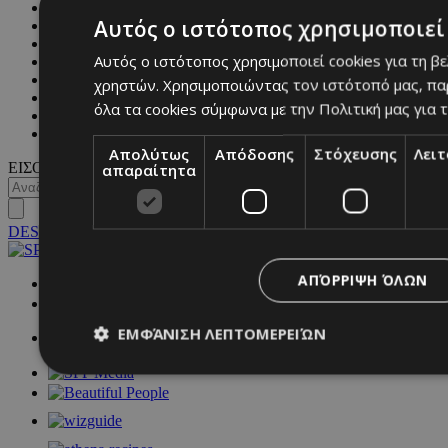
BEAUTY
Αυτός ο ιστότοπος χρησιμοποιεί 
COVER STORY
CULTURE
Αυτός ο ιστότοπος χρησιμοποιεί cookies για τη β
BLOGS
MAGAZINE
χρηστών. Χρησιμοποιώντας τον ιστότοπό μας, πα
WKND BY MUST
όλα τα cookies σύμφωνα με την Πολιτική μας για τ
ASTROLOGY
ΓΕΝΙΚΕΣ ΠΛΗΡΟΦΟΡΙΕΣ
Απολύτως
Απόδοσης
Στόχευσης
Λει
ΕΙΣΟΔΟΣ
απαραίτητα
DESKTOP
ΑΠΌΡΡΙΨΗ ΌΛΩΝ
NETWORK:
ΕΜΦΆΝΙΣΗ ΛΕΠΤΟΜΕΡΕΙΏΝ
Απολύτως απαραίτητα
Απόδοσης
Στόχευσης
Λ