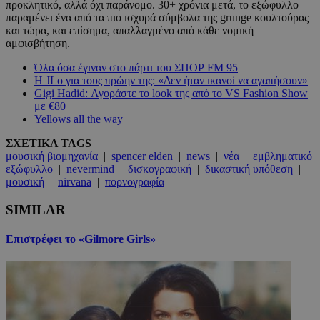
προκλητικό, αλλά όχι παράνομο. 30+ χρόνια μετά, το εξώφυλλο
παραμένει ένα από τα πιο ισχυρά σύμβολα της grunge κουλτούρας
και τώρα, και επίσημα, απαλλαγμένο από κάθε νομική
αμφισβήτηση.
Όλα όσα έγιναν στο πάρτι του ΣΠΟΡ FM 95
Η JLo για τους πρώην της: «Δεν ήταν ικανοί να αγαπήσουν»
Gigi Hadid: Αγοράστε το look της από το VS Fashion Show
με €80
Yellows all the way
ΣΧΕΤΙΚΑ TAGS
μουσική βιομηχανία
|
spencer elden
|
news
|
νέα
|
εμβληματικό
εξώφυλλο
|
nevermind
|
δισκογραφική
|
δικαστική υπόθεση
|
μουσική
|
nirvana
|
πορνογραφία
|
SIMILAR
Επιστρέφει το «Gilmore Girls»