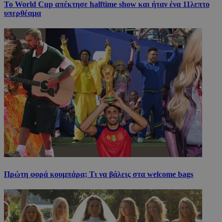
Το World Cup απέκτησε halftime show και ήταν ένα 11λεπτο
υπερθέαμα
Πρώτη φορά κουμπάρα; Τι να βάλεις στα welcome bags