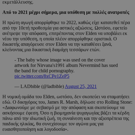
εκμετάλλευσης.
Από το 2021 μέχρι σήμερα, μια υπόθεση με πολλές ανατροπές
Η πρώτη αγωγή απορρίφθηκε το 2022, καθώς είχε κατατεθεί πέρα
από την 10ετή προθεσμία για αστικές αξιώσεις. Ωστόσο, εφετείο
ανέτρεψε την απόφαση, επιτρέποντας στον Elden να υποβάλει εκ
νέου την υπόθεση, η οποία πλέον απορρίφθηκε οριστικά. Ο
δικαστής απαγόρευσε στον Elden να την καταθέσει ξανά,
κλείνοντας μια δικαστική διαμάχη τεσσάρων ετών.
- The baby whose image was used on the cover
artwork for Nirvana's1991 album Nevermind has sued
the band for child pornography.
pic.twitter.com/8xCPe1ZeP5
— LADbible (@ladbible)
August 25, 2021
Η νομική ομάδα του Elden, ωστόσο, δεν σκοπεύει να σταματήσει
εδώ. Ο δικηγόρος του, James R. Marsh, δήλωσε στο Rolling Stone:
«Διαφωνούμε με σεβασμό με την απόφαση και σκοπεύουμε να
ασκήσουμε έφεση. Όσο η βιομηχανία ψυχαγωγίας βάζει τα κέρδη
πάνω από την ιδιωτική ζωή, τη συναίνεση και την αξιοπρέπεια της
παιδικής ηλικίας, θα συνεχίσουμε τον αγώνα μας για
ευαισθητοποίηση και λογοδοσία».