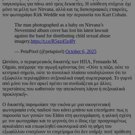
παγκοσμίως για πάνω από τρεις δεκαετίες. Η υπόθεση στόχευε όχι
μόνο τα μέλη των Nirvana, αλλά και τις δισκογραφικές εταιρείες,
τον φωτογράφο Kirk Weddle και την περιουσία του Kurt Cobain.
The man photographed as a baby on Nirvana’s
Nevermind album cover has lost his latest lawsuit
against the band for distributing child sexual abuse
imagery.
https://t.co/R5gz45z4Pr
— PetaPixel (@petapixel)
October 6, 2025
Ωστόσο, ο περιφερειακός δικαστής των ΗΠΑ, Fernando M.
Olguin, απέρριψε την αγωγή κρίνοντας ότι: «Ούτε η πόζα, ούτε το
κεντρικό σημείο, ούτε το συνολικό πλαίσιο υποδηλώνουν ότι το
εξώφυλλο περιλαμβάνει σεξουαλικά σαφή συμπεριφορά. Το γυμνό
από μόνο του δεν αρκεί πρέπει να συνδυάζεται με άλλες
περιστάσεις που καθιστούν την απεικόνιση λάγνα ή σεξουαλικά
προκλητική».
Ο δικαστής παρομοίασε την εικόνα με μια οικογενειακή
φωτογραφία ενός παιδιού που κάνει μπάνιο και επεσήμανε πως η
παρουσία των γονιών του Elden στη φωτογράφιση, η φιλική σχέση
με τον φωτογράφο και το γεγονός ότι ο ίδιος είχε προηγουμένως
αγκαλιάσει και επωφεληθεί οικονομικά από τη φήμη του
εξωφύλλου ενισχύουν το επιχείρημα ότι δεν υπήρξε ποτέ πρόθεση