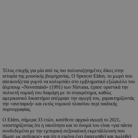
Τέλος εποχής για μία από τις πιο πολυσυζητημένες δίκες στην
ιστορία της μουσικής βιομηχανίας. Ο Spencer Elden, το μωρό που
απεικονίζεται γυμνό να κολυμπάει στο εμβληματικό εξώφυλλο του
άλμπουμ «Nevermind» (1991) των Nirvana, έχασε οριστικά την
πολυετή νομική του διαμάχη με το συγκρότημα, καθώς
αμερικανικό δικαστήριο απέρριψε την αγωγή του, χαρακτηρίζοντάς
την «ανεπαρκή» και εκτός νομικού πλαισίου περί παιδικής
πορνογραφίας.
Ο Elden, σήμερα 33 ετών, κατέθεσε αρχικά αγωγή το 2021,
υποστηρίζοντας ότι η ταυτότητα και το όνομά του είναι «για πάντα
συνδεδεμένα με την εμπορική σεξουαλική εκμετάλλευση που
βίωσε ως ανήλικος» και ότι η εικόνα έχει διανεμηθεί και πωληθεί