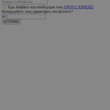
Έχω διαβάσει και αποδέχοµαι τους
ΟΡΟΥΣ ΧΡΗΣΗΣ
Καταχωρήστε τους χαρακτήρες που βλέπετε*
ΕΓΓΡΑΦΗ
PHPSESSID
συνεδ
PHP.net
m.must.com.cy
VISITOR_PRIVACY_METADATA
5 μήνε
YouTube
εβδομ
.youtube.com