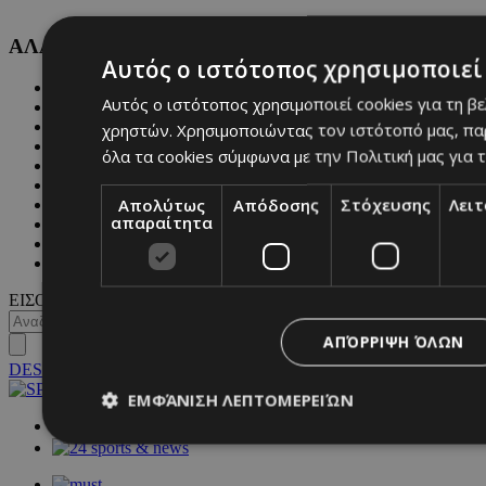
ΑΛΛΕΣ ΚΑΤΗΓΟΡΙΕΣ
Αυτός ο ιστότοπος χρησιμοποιεί 
FASHION
Αυτός ο ιστότοπος χρησιμοποιεί cookies για τη β
PEOPLE
BEAUTY
χρηστών. Χρησιμοποιώντας τον ιστότοπό μας, πα
COVER STORY
όλα τα cookies σύμφωνα με την Πολιτική μας για τ
CULTURE
BLOGS
Απολύτως
Απόδοσης
Στόχευσης
Λει
MAGAZINE
απαραίτητα
WKND BY MUST
ASTROLOGY
ΓΕΝΙΚΕΣ ΠΛΗΡΟΦΟΡΙΕΣ
ΕΙΣΟΔΟΣ
ΑΠΌΡΡΙΨΗ ΌΛΩΝ
DESKTOP
ΕΜΦΆΝΙΣΗ ΛΕΠΤΟΜΕΡΕΙΏΝ
NETWORK: