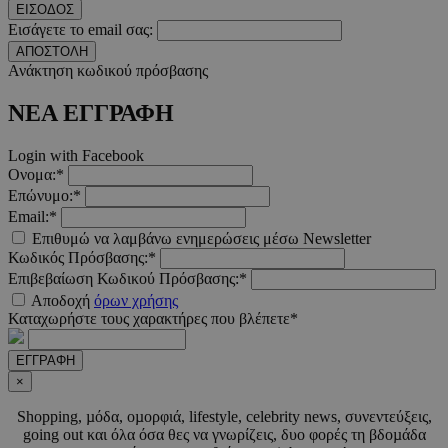
ΕΙΣΟΔΟΣ
Εισάγετε το email σας:
ΑΠΟΣΤΟΛΗ
Ανάκτηση κωδικού πρόσβασης
LangCookie
www.must.com.cy
1 εβδομ
μέρ
ΝΕΑ ΕΓΓΡΑΦΗ
CookieScriptConsent
4 εβδο
CookieScript
2 μέ
www.must.com.cy
Login with Facebook
Ονομα:*
Επώνυμο:*
Email:*
Επιθυμώ να λαμβάνω ενημερώσεις μέσω Newsletter
Κωδικός Πρόσβασης:*
_scc_session
.entelia-
19 λεπτ
adserver.com
δευτερό
Επιβεβαίωση Κωδικού Πρόσβασης:*
Αποδοχή
όρων χρήσης
Καταχωρήστε τους χαρακτήρες που βλέπετε*
PHPSESSID
συνεδ
PHP.net
ΕΓΓΡΑΦΗ
www.must.com.cy
×
Shopping, µόδα, οµορφιά, lifestyle, celebrity news, συνεντεύξεις,
going out και όλα όσα θες να γνωρίζεις, δυο φορές τη βδοµάδα