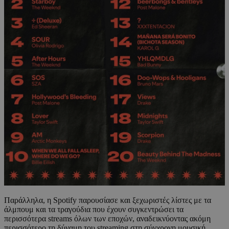
Παράλληλα, η Spotify παρουσίασε και ξεχωριστές λίστες με τα
άλμπουμ και τα τραγούδια που έχουν συγκεντρώσει τα
περισσότερα streams όλων των εποχών, αναδεικνύοντας ακόμη
περισσότερο τη δύναμη του streaming στη σύγχρονη μουσική