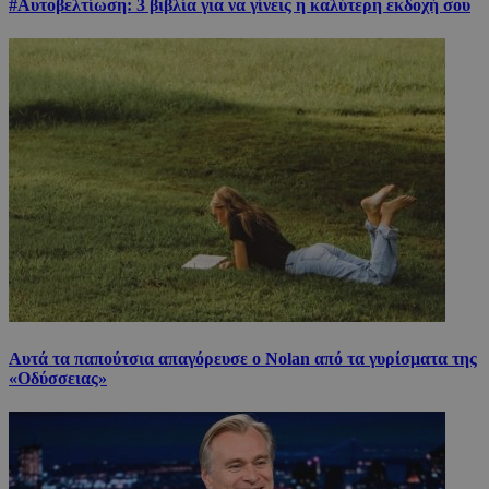
#Αυτοβελτίωση: 3 βιβλία για να γίνεις η καλύτερη εκδοχή σου
Αυτά τα παπούτσια απαγόρευσε ο Nolan από τα γυρίσματα της
«Οδύσσειας»