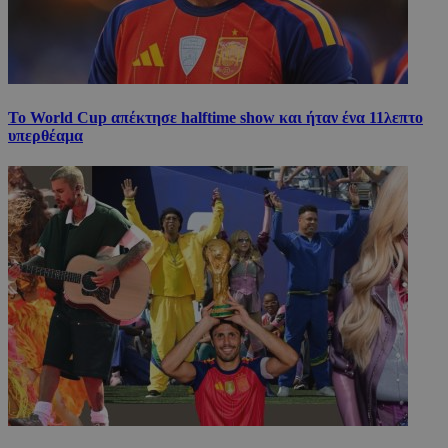
Το World Cup απέκτησε halftime show και ήταν ένα 11λεπτο
υπερθέαμα