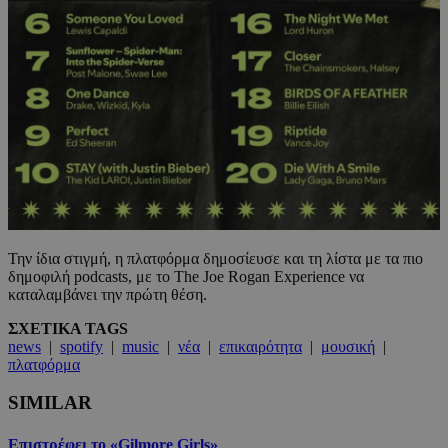
Την ίδια στιγμή, η πλατφόρμα δημοσίευσε και τη λίστα με τα πιο
δημοφιλή podcasts, με το The Joe Rogan Experience να
καταλαμβάνει την πρώτη θέση.
ΣΧΕΤΙΚΑ TAGS
news
|
spotify
|
music
|
νέα
|
επικαιρότητα
|
μουσική
|
πλατφόρμα
SIMILAR
Επιστρέφει το «Gilmore Girls»