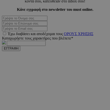
κοντά σου, κατευθείαν στο inbox σου!
Κάνε εγγραφή στο newsletter του must online.
PHPSESSID
συνεδ
PHP.net
Έχω διαβάσει και αποδέχοµαι τους
ΟΡΟΥΣ ΧΡΗΣΗΣ
m.must.com.cy
Καταχωρήστε τους χαρακτήρες που βλέπετε*
ΕΓΓΡΑΦΗ
VISITOR_PRIVACY_METADATA
5 μήνε
YouTube
εβδομ
.youtube.com