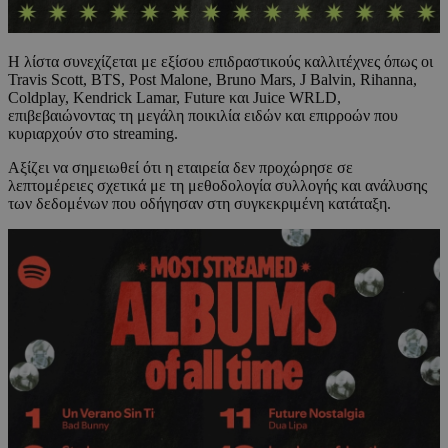
Η λίστα συνεχίζεται με εξίσου επιδραστικούς καλλιτέχνες όπως οι
Travis Scott, BTS, Post Malone, Bruno Mars, J Balvin, Rihanna,
Coldplay, Kendrick Lamar, Future και Juice WRLD,
επιβεβαιώνοντας τη μεγάλη ποικιλία ειδών και επιρροών που
κυριαρχούν στο streaming.
Αξίζει να σημειωθεί ότι η εταιρεία δεν προχώρησε σε
λεπτομέρειες σχετικά με τη μεθοδολογία συλλογής και ανάλυσης
των δεδομένων που οδήγησαν στη συγκεκριμένη κατάταξη.