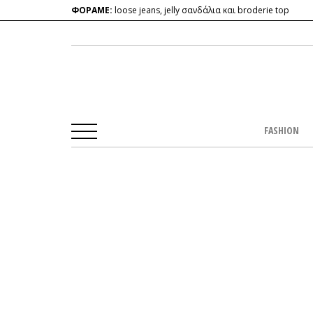
ΦΟΡΑΜΕ:
loose jeans, jelly σανδάλια και broderie top
FASHION
Αρχική Σελίδα
/
CULTURE