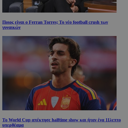
Ποιος είναι ο Ferran Torres; Το νέο football crush των
γυναικών
Το World Cup απέκτησε halftime show και ήταν ένα 11λεπτο
υπερθέαμα