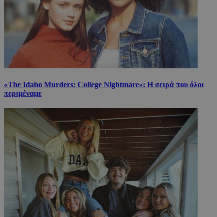
«The Idaho Murders: College Nightmare»: Η σειρά που όλοι
περιμέναμε