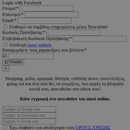
Login with Facebook
_scc_session
.entelia-
19 λεπτ
Ονομα:*
adserver.com
δευτερό
Επώνυμο:*
Email:*
Επιθυμώ να λαμβάνω ενημερώσεις μέσω Newsletter
PHPSESSID
συνεδ
PHP.net
Κωδικός Πρόσβασης:*
www.must.com.cy
Επιβεβαίωση Κωδικού Πρόσβασης:*
Αποδοχή
όρων χρήσης
Καταχωρήστε τους χαρακτήρες που βλέπετε*
ΕΓΓΡΑΦΗ
×
Shopping, µόδα, οµορφιά, lifestyle, celebrity news, συνεντεύξεις,
going out και όλα όσα θες να γνωρίζεις, δυο φορές τη βδοµάδα
κοντά σου, κατευθείαν στο inbox σου!
PHPSESSID
συνεδ
PHP.net
Κάνε εγγραφή στο newsletter του must online.
m.must.com.cy
Έχω διαβάσει και αποδέχοµαι τους
ΟΡΟΥΣ ΧΡΗΣΗΣ