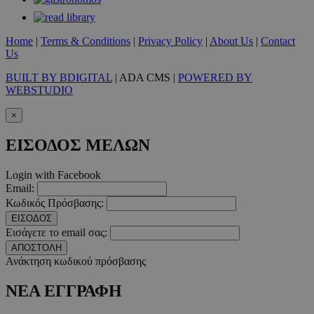
__cf_bm
29 λεπτ
Cloudflare Inc.
δευτερό
.twitter.com
Home
|
Terms & Conditions
|
Privacy Policy
|
About Us
|
Contact
Us
Google Privacy Polic
BUILT BY BDIGITAL
| ADA CMS |
POWERED BY
WEBSTUDIO
__cf_bm
29 λεπτ
Cloudflare Inc.
×
δευτερό
.pexels.com
ΕΙΣΟΔΟΣ ΜΕΛΩΝ
Login with Facebook
Email:
LangCookie
www.must.com.cy
1 εβδομ
Κωδικός Πρόσβασης:
μέρ
ΕΙΣΟΔΟΣ
Εισάγετε το email σας:
CookieScriptConsent
4 εβδο
CookieScript
2 μέ
www.must.com.cy
ΑΠΟΣΤΟΛΗ
Ανάκτηση κωδικού πρόσβασης
ΝΕΑ ΕΓΓΡΑΦΗ