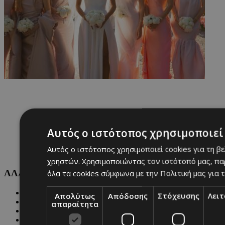
Αυτός ο ιστότοπος χρησιμοποιεί 
Αυτός ο ιστότοπος χρησιμοποιεί cookies για τη β
χρηστών. Χρησιμοποιώντας τον ιστότοπό μας, πα
ΑΛΛΕΣ ΚΑΤΗΓΟΡΙΕΣ
όλα τα cookies σύμφωνα με την Πολιτική μας για τ
FASHION
Απολύτως
Απόδοσης
Στόχευσης
Λει
PEOPLE
απαραίτητα
BEAUTY
COVER STORY