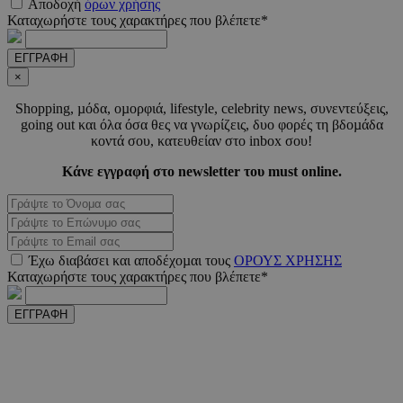
Αποδοχή
όρων χρήσης
_scc_session
.entelia-
19 λεπτ
adserver.com
δευτερό
Καταχωρήστε τους χαρακτήρες που βλέπετε*
ΕΓΓΡΑΦΗ
×
PHPSESSID
συνεδ
PHP.net
www.must.com.cy
Shopping, µόδα, οµορφιά, lifestyle, celebrity news, συνεντεύξεις,
going out και όλα όσα θες να γνωρίζεις, δυο φορές τη βδοµάδα
κοντά σου, κατευθείαν στο inbox σου!
Κάνε εγγραφή στο newsletter του must online.
Έχω διαβάσει και αποδέχοµαι τους
ΟΡΟΥΣ ΧΡΗΣΗΣ
Καταχωρήστε τους χαρακτήρες που βλέπετε*
PHPSESSID
συνεδ
PHP.net
m.must.com.cy
ΕΓΓΡΑΦΗ