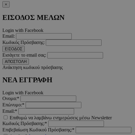
×
__cf_bm
29 λεπτ
Cloudflare Inc.
δευτερό
.twitter.com
ΕΙΣΟΔΟΣ ΜΕΛΩΝ
Google Privacy Polic
Login with Facebook
Email:
Κωδικός Πρόσβασης:
__cf_bm
29 λεπτ
Cloudflare Inc.
δευτερό
.pexels.com
ΕΙΣΟΔΟΣ
Εισάγετε το email σας:
ΑΠΟΣΤΟΛΗ
Ανάκτηση κωδικού πρόσβασης
ΝΕΑ ΕΓΓΡΑΦΗ
LangCookie
www.must.com.cy
1 εβδομ
μέρ
Login with Facebook
Ονομα:*
CookieScriptConsent
4 εβδο
CookieScript
2 μέ
www.must.com.cy
Επώνυμο:*
Email:*
Επιθυμώ να λαμβάνω ενημερώσεις μέσω Newsletter
Κωδικός Πρόσβασης:*
Επιβεβαίωση Κωδικού Πρόσβασης:*