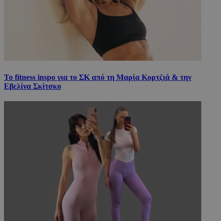
Το fitness inspo για το ΣΚ από τη Μαρία Κορτζιά & την
Εβελίνα Σκίτσκο