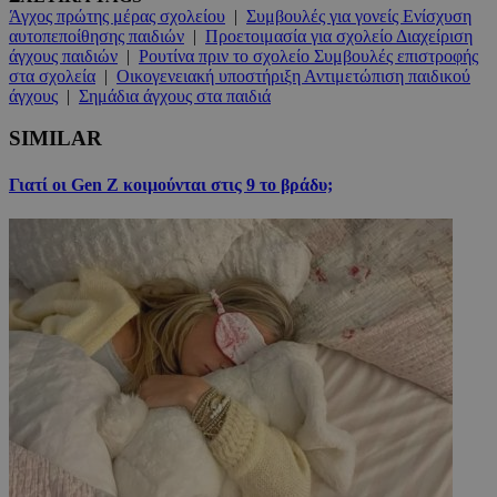
Άγχος πρώτης μέρας σχολείου
|
Συμβουλές για γονείς Ενίσχυση
αυτοπεποίθησης παιδιών
|
Προετοιμασία για σχολείο Διαχείριση
άγχους παιδιών
|
Ρουτίνα πριν το σχολείο Συμβουλές επιστροφής
στα σχολεία
|
Οικογενειακή υποστήριξη Αντιμετώπιση παιδικού
άγχους
|
Σημάδια άγχους στα παιδιά
SIMILAR
Γιατί οι Gen Z κοιμούνται στις 9 το βράδυ;