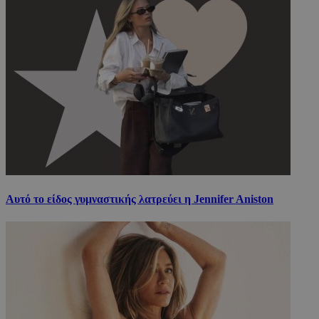
Αυτό το είδος γυμναστικής λατρεύει η Jennifer Aniston