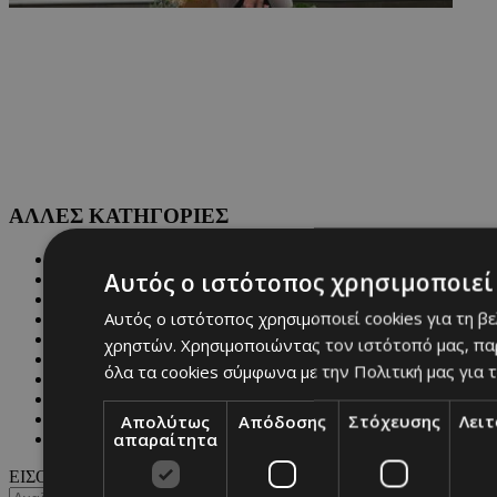
ΑΛΛΕΣ ΚΑΤΗΓΟΡΙΕΣ
FASHION
Αυτός ο ιστότοπος χρησιμοποιεί 
PEOPLE
BEAUTY
Αυτός ο ιστότοπος χρησιμοποιεί cookies για τη β
COVER STORY
CULTURE
χρηστών. Χρησιμοποιώντας τον ιστότοπό μας, πα
BLOGS
όλα τα cookies σύμφωνα με την Πολιτική μας για τ
MAGAZINE
WKND BY MUST
ASTROLOGY
Απολύτως
Απόδοσης
Στόχευσης
Λει
απαραίτητα
ΓΕΝΙΚΕΣ ΠΛΗΡΟΦΟΡΙΕΣ
ΕΙΣΟΔΟΣ