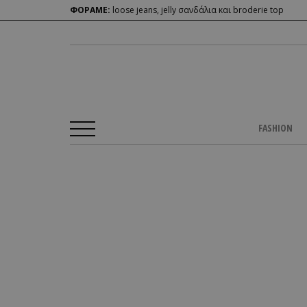
ΦΟΡΑΜΕ:
loose jeans, jelly σανδάλια και broderie top
FASHION
Αρχική Σελίδα
/
BEAUTY