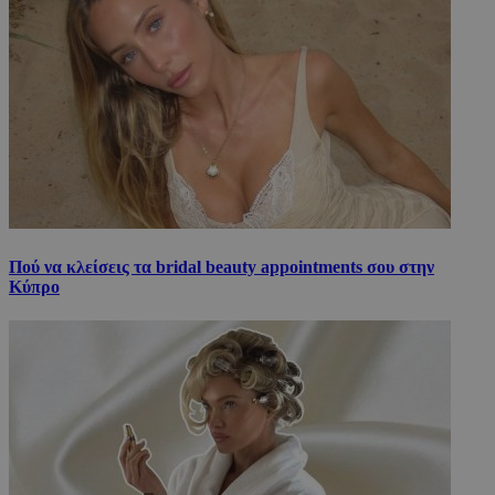
Πού να κλείσεις τα bridal beauty appointments σου στην
Κύπρο