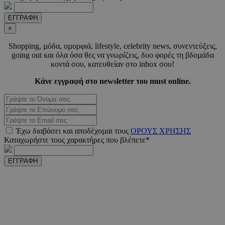
PHPSESSID
συνεδ
PHP.net
www.must.com.cy
ΕΓΓΡΑΦΗ
×
Shopping, µόδα, οµορφιά, lifestyle, celebrity news, συνεντεύξεις,
going out και όλα όσα θες να γνωρίζεις, δυο φορές τη βδοµάδα
κοντά σου, κατευθείαν στο inbox σου!
Κάνε εγγραφή στο newsletter του must online.
PHPSESSID
συνεδ
PHP.net
m.must.com.cy
Έχω διαβάσει και αποδέχοµαι τους
ΟΡΟΥΣ ΧΡΗΣΗΣ
Καταχωρήστε τους χαρακτήρες που βλέπετε*
ΕΓΓΡΑΦΗ