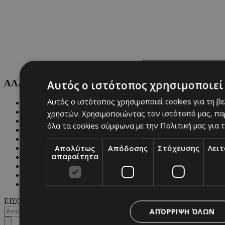
ΑΛΛΕΣ ΚΑΤΗΓΟΡΙΕΣ
Αυτός ο ιστότοπος χρησιμοποιεί 
Αυτός ο ιστότοπος χρησιμοποιεί cookies για τη β
FASHION
PEOPLE
χρηστών. Χρησιμοποιώντας τον ιστότοπό μας, πα
BEAUTY
όλα τα cookies σύμφωνα με την Πολιτική μας για τ
COVER STORY
CULTURE
Απολύτως
Απόδοσης
Στόχευσης
Λει
BLOGS
απαραίτητα
MAGAZINE
WKND BY MUST
ASTROLOGY
ΓΕΝΙΚΕΣ ΠΛΗΡΟΦΟΡΙΕΣ
ΕΙΣΟΔΟΣ
ΑΠΌΡΡΙΨΗ ΌΛΩΝ