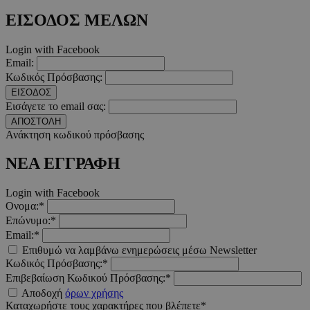
ΕΙΣΟΔΟΣ ΜΕΛΩΝ
__cf_bm
29 λεπτ
Cloudflare Inc.
Login with Facebook
δευτερό
.pexels.com
Email:
Κωδικός Πρόσβασης:
ΕΙΣΟΔΟΣ
Εισάγετε το email σας:
ΑΠΟΣΤΟΛΗ
LangCookie
www.must.com.cy
1 εβδομ
Ανάκτηση κωδικού πρόσβασης
μέρ
ΝΕΑ ΕΓΓΡΑΦΗ
CookieScriptConsent
4 εβδο
CookieScript
2 μέ
www.must.com.cy
Login with Facebook
Ονομα:*
Επώνυμο:*
Email:*
Επιθυμώ να λαμβάνω ενημερώσεις μέσω Newsletter
_scc_session
.entelia-
19 λεπτ
Κωδικός Πρόσβασης:*
adserver.com
δευτερό
Επιβεβαίωση Κωδικού Πρόσβασης:*
Αποδοχή
όρων χρήσης
Καταχωρήστε τους χαρακτήρες που βλέπετε*