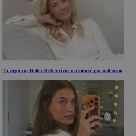
Τα νύχια της Hailey Bieber είναι το επόμενό μας nail inspo