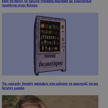
Που να βρεις το πρώτο vending machine με κορεάτικα
προϊόντα στην Κύπρο
Τα «μικρά» beauty mistakes που κάνουν το μακιγιάζ να μη
δείχνει ωραίο