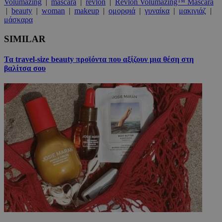
Volumazing
|
mascara
|
revlon
|
Revlon Volumazing™ Mascara
|
beauty
|
woman
|
makeup
|
ομορφιά
|
γυναίκα
|
μακιγιάζ
|
μάσκαρα
SIMILAR
Τα travel-size beauty προϊόντα που αξίζουν μια θέση στη
βαλίτσα σου