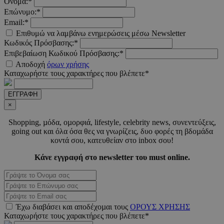
Ονομα:*
Επώνυμο:*
Email:*
Επιθυμώ να λαμβάνω ενημερώσεις μέσω Newsletter
Κωδικός Πρόσβασης:*
Επιβεβαίωση Κωδικού Πρόσβασης:*
Αποδοχή
όρων χρήσης
Καταχωρήστε τους χαρακτήρες που βλέπετε*
ΕΓΓΡΑΦΗ
×
__cf_bm
29 λεπτά 5
Cloudflare Inc.
δευτερόλε
.twitter.com
Shopping, µόδα, οµορφιά, lifestyle, celebrity news, συνεντεύξεις,
going out και όλα όσα θες να γνωρίζεις, δυο φορές τη βδοµάδα
κοντά σου, κατευθείαν στο inbox σου!
Google
Privacy Policy
Κάνε εγγραφή στο newsletter του must online.
Έχω διαβάσει και αποδέχοµαι τους
ΟΡΟΥΣ ΧΡΗΣΗΣ
Καταχωρήστε τους χαρακτήρες που βλέπετε*
__cf_bm
29 λεπτά 5
Cloudflare Inc.