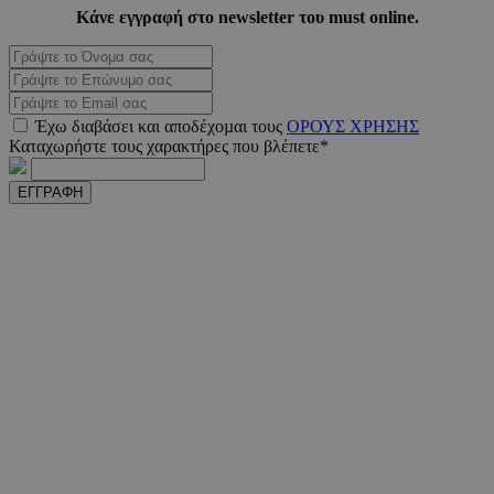
Κάνε εγγραφή στο newsletter του must online.
_scc_session
.entelia-
19 λεπτ
adserver.com
δευτερό
Έχω διαβάσει και αποδέχοµαι τους
ΟΡΟΥΣ ΧΡΗΣΗΣ
PHPSESSID
συνεδ
PHP.net
Καταχωρήστε τους χαρακτήρες που βλέπετε*
www.must.com.cy
ΕΓΓΡΑΦΗ
PHPSESSID
συνεδ
PHP.net
m.must.com.cy