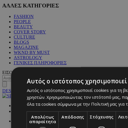
ΑΛΛΕΣ ΚΑΤΗΓΟΡΙΕΣ
FASHION
PEOPLE
BEAUTY
COVER STORY
CULTURE
BLOGS
MAGAZINE
WKND BY MUST
ASTROLOGY
ΓΕΝΙΚΕΣ ΠΛΗΡΟΦΟΡΙΕΣ
ΕΙΣΟΔΟΣ
Αυτός ο ιστότοπος χρησιμοποιεί 
Αυτός ο ιστότοπος χρησιμοποιεί cookies για τη β
DESKTOP
χρηστών. Χρησιμοποιώντας τον ιστότοπό μας, πα
όλα τα cookies σύμφωνα με την Πολιτική μας για τ
NETWORK:
Απολύτως
Απόδοσης
Στόχευσης
Λει
απαραίτητα