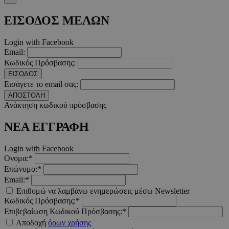
Προμηθευτής
/
Ονοματεπώνυμο
Λήξ
Πεδίο
ΕΙΣΟΔΟΣ ΜΕΛΩΝ
PinToTopCookie
www.must.com.cy
12 ώ
Login with Facebook
Email:
Κωδικός Πρόσβασης:
ΕΙΣΟΔΟΣ
Εισάγετε το email σας:
__cf_bm
29 λεπτ
Cloudflare Inc.
ΑΠΟΣΤΟΛΗ
δευτερό
.twitter.com
Ανάκτηση κωδικού πρόσβασης
Google Privacy Polic
ΝΕΑ ΕΓΓΡΑΦΗ
Login with Facebook
__cf_bm
29 λεπτ
Ονομα:*
Cloudflare Inc.
δευτερό
.pexels.com
Επώνυμο:*
Email:*
Επιθυμώ να λαμβάνω ενημερώσεις μέσω Newsletter
Κωδικός Πρόσβασης:*
Επιβεβαίωση Κωδικού Πρόσβασης:*
Αποδοχή
όρων χρήσης
LangCookie
www.must.com.cy
1 εβδομ