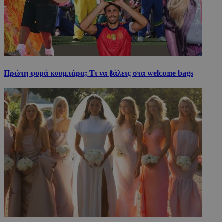
Πρώτη φορά κουμπάρα; Τι να βάλεις στα welcome bags