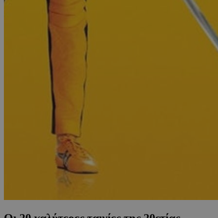
Οι 20 καλύτερες ταινίες της 20ετίας