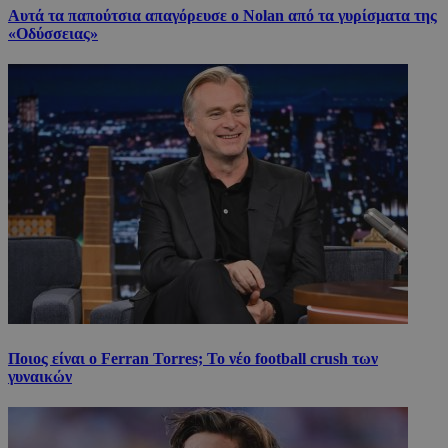
Αυτά τα παπούτσια απαγόρευσε ο Nolan από τα γυρίσματα της
«Οδύσσειας»
Ποιος είναι ο Ferran Torres; Το νέο football crush των
γυναικών