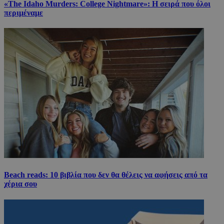
«The Idaho Murders: College Nightmare»: Η σειρά που όλοι
περιμέναμε
Beach reads: 10 βιβλία που δεν θα θέλεις να αφήσεις από τα
χέρια σου