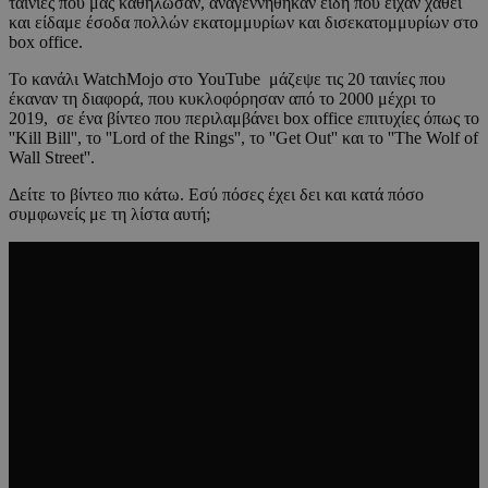
ταινίες που μας καθήλωσαν, αναγεννήθηκαν είδη που είχαν χαθεί
και είδαμε έσοδα πολλών εκατομμυρίων και δισεκατομμυρίων στο
box office.
Το κανάλι WatchMojo στο YouTube μάζεψε τις 20 ταινίες που
έκαναν τη διαφορά, που κυκλοφόρησαν από το 2000 μέχρι το
2019, σε ένα βίντεο που περιλαμβάνει box office επιτυχίες όπως το
''Kill Bill'', το ''Lord of the Rings'', το ''Get Out'' και το ''The Wolf of
Wall Street''.
Δείτε το βίντεο πιο κάτω. Εσύ πόσες έχει δει και κατά πόσο
συμφωνείς με τη λίστα αυτή;