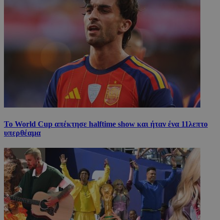
Το World Cup απέκτησε halftime show και ήταν ένα 11λεπτο
υπερθέαμα