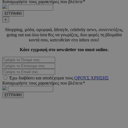
μέρ
Καταχωρήστε τους χαρακτήρες που βλέπετε*
CookieScriptConsent
4 εβδο
CookieScript
ΕΓΓΡΑΦΗ
2 μέ
www.must.com.cy
×
Shopping, µόδα, οµορφιά, lifestyle, celebrity news, συνεντεύξεις,
going out και όλα όσα θες να γνωρίζεις, δυο φορές τη βδοµάδα
κοντά σου, κατευθείαν στο inbox σου!
_scc_session
.entelia-
19 λεπτ
Κάνε εγγραφή στο newsletter του must online.
adserver.com
δευτερό
PHPSESSID
συνεδ
PHP.net
www.must.com.cy
Έχω διαβάσει και αποδέχοµαι τους
ΟΡΟΥΣ ΧΡΗΣΗΣ
Καταχωρήστε τους χαρακτήρες που βλέπετε*
ΕΓΓΡΑΦΗ