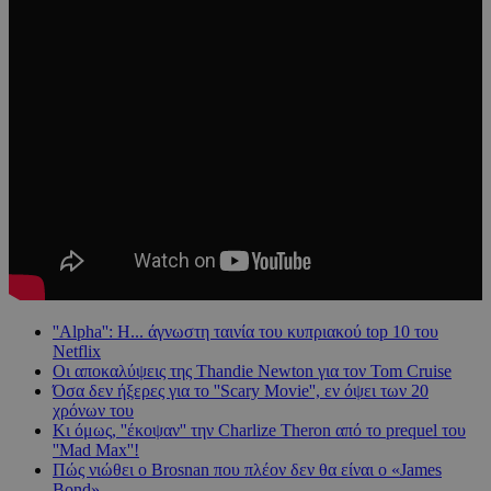
''Alpha'': Η... άγνωστη ταινία του κυπριακού top 10 του
Netflix
Οι αποκαλύψεις της Thandie Newton για τον Tom Cruise
Όσα δεν ήξερες για το ''Scary Movie'', εν όψει των 20
χρόνων του
Κι όμως, ''έκοψαν'' την Charlize Theron από το prequel του
''Mad Max''!
Πώς νιώθει ο Brosnan που πλέον δεν θα είναι ο «James
Bond»