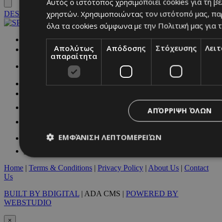
Αυτός ο ιστότοπος χρησιμοποιεί cookies για τη β
χρηστών. Χρησιμοποιώντας τον ιστότοπό μας, πα
DESKTOP
όλα τα cookies σύμφωνα με την Πολιτική μας για τ
NETWORK:
Απολύτως
Απόδοσης
Στόχευσης
Λει
απαραίτητα
ΑΠΌΡΡΙΨΗ ΌΛΩΝ
ΕΜΦΆΝΙΣΗ ΛΕΠΤΟΜΕΡΕΙΏΝ
Home
|
Terms & Conditions
|
Privacy Policy
|
About Us
|
Contact
Us
Απολύτως απαραίτητα
Απόδοσης
Στόχευσης
Λ
BUILT BY BDIGITAL
| ADA CMS |
POWERED BY
Τα απολύτως απαραίτητα cookies επιτρέπουν βασικές λειτουργ
WEBSTUDIO
χρήστη και τη διαχείριση λογαριασμού. Ο ιστότοπος δεν μπορε
απολύτως απαραίτητα cookies.
×