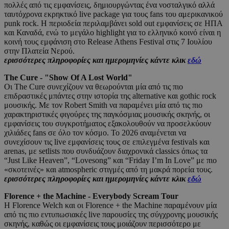
πολλές από τις εμφανίσεις, δημιουργώντας ένα νοσταλγικό αλλά
ταυτόχρονα εκρηκτικό live package για τους fans του αμερικανικού
punk rock. Η περιοδεία περιλαμβάνει sold out εμφανίσεις σε ΗΠΑ
και Καναδά, ενώ το μεγάλο highlight για το ελληνικό κοινό είναι η
κοινή τους εμφάνιση στο Release Athens Festival στις 7 Ιουλίου
στην Πλατεία Νερού.
ερισσότερες πληροφορίες και ημερομηνίες κάντε κλικ
εδώ
The Cure - "Show Of A Lost World"
Οι The Cure συνεχίζουν να θεωρούνται μία από τις πιο
επιδραστικές μπάντες στην ιστορία της alternative και gothic rock
μουσικής. Με τον Robert Smith να παραμένει μία από τις πιο
χαρακτηριστικές φιγούρες της παγκόσμιας μουσικής σκηνής, οι
εμφανίσεις του συγκροτήματος εξακολουθούν να προσελκύουν
χιλιάδες fans σε όλο τον κόσμο. Το 2026 αναμένεται να
συνεχίσουν τις live εμφανίσεις τους σε επιλεγμένα festivals και
arenas, με setlists που συνδυάζουν διαχρονικά classics όπως τα
“Just Like Heaven”, “Lovesong” και “Friday I’m In Love” με πιο
«σκοτεινές» και atmospheric στιγμές από τη μακρά πορεία τους.
ερισσότερες πληροφορίες και ημερομηνίες κάντε κλικ
εδώ
Florence + the Machine - Everybody Scream Tour
Η Florence Welch και οι Florence + the Machine παραμένουν μία
από τις πιο εντυπωσιακές live παρουσίες της σύγχρονης μουσικής
σκηνής, καθώς οι εμφανίσεις τους μοιάζουν περισσότερο με