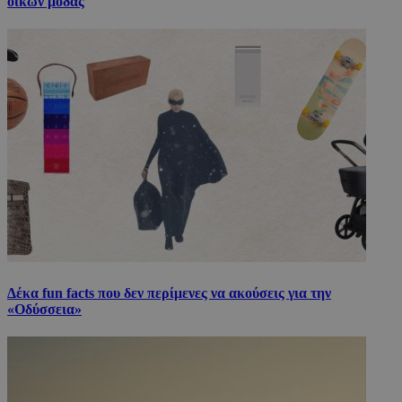
οίκων μόδας
Δέκα fun facts που δεν περίμενες να ακούσεις για την
«Οδύσσεια»