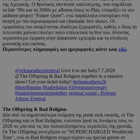
της Αμερικής. Ο θρυλικός electronic καλλιτέχνης, που σημάδεψε
τα late ’90s και τα 2000s με albums όπως το Play, ετοιμάζει το νέο
ambient project “Future Quiet”, ενώ παράλληλα επιστρέφει στη
σκηνή με πιο ατμοσφαιρικά και cinematic live shows. Οι
εμφανίσεις του αναμένονται ιδιαίτερα ξεχωριστές, καθώς ο ίδιος τα
τελευταία χρόνια επιλέγει πολύ επιλεκτικά τα live του, δίνοντας
περισσότερο έμφαση στην immersive εμπειρία και τη σύνδεση
μουσικής και εικόνας.
Περισσότερες πληροφορίες και ημερομηνίες κάντε κλικ
εδώ
@releaseathensfestival
Give it to me baby7.7.2026
@The Offspring & Bad Religion together in a massive
show! Get your ticket today!
#releaseathens26
#theoffspring
#badreligion
#10yearanniversary
#makingmemoriestogether
original sound - Release
Athens Festival
The Offspring & Bad Religion
Δύο από τα σημαντικότερα ονόματα της punk rock σκηνής, οι The
Offspring και οι Bad Religion, ενώνουν ξανά τις δυνάμεις τους το
2026 σε μία από τις πιο πολυσυζητημένες περιοδείες της χρονιάς.
Οι The Offspring συνεχίζουν το “SUPERCHARGED Worldwide
Tour”, ενώ οι Bad Religion συμμετέχουν ως special guests σε