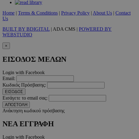
__cf_bm
29 λεπτ
Cloudflare Inc.
δευτερό
.twitter.com
Home
|
Terms & Conditions
|
Privacy Policy
|
About Us
|
Contact
Us
Google Privacy Polic
BUILT BY BDIGITAL
| ADA CMS |
POWERED BY
WEBSTUDIO
__cf_bm
29 λεπτ
Cloudflare Inc.
×
δευτερό
.pexels.com
ΕΙΣΟΔΟΣ ΜΕΛΩΝ
Login with Facebook
Email:
LangCookie
www.must.com.cy
1 εβδομ
Κωδικός Πρόσβασης:
μέρ
ΕΙΣΟΔΟΣ
Εισάγετε το email σας:
CookieScriptConsent
4 εβδο
CookieScript
2 μέ
ΑΠΟΣΤΟΛΗ
www.must.com.cy
Ανάκτηση κωδικού πρόσβασης
ΝΕΑ ΕΓΓΡΑΦΗ
Login with Facebook