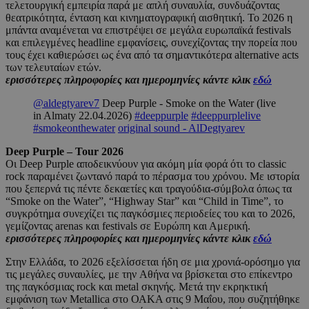
τελετουργική εμπειρία παρά με απλή συναυλία, συνδυάζοντας
θεατρικότητα, ένταση και κινηματογραφική αισθητική. Το 2026 η
μπάντα αναμένεται να επιστρέψει σε μεγάλα ευρωπαϊκά festivals
και επιλεγμένες headline εμφανίσεις, συνεχίζοντας την πορεία που
τους έχει καθιερώσει ως ένα από τα σημαντικότερα alternative acts
των τελευταίων ετών.
ερισσότερες πληροφορίες και ημερομηνίες κάντε κλικ
εδώ
@aldegtyarev7
Deep Purple - Smoke on the Water (live
in Almaty 22.04.2026)
#deeppurple
#deeppurplelive
#smokeonthewater
original sound - AlDegtyarev
Deep Purple – Tour 2026
Οι Deep Purple αποδεικνύουν για ακόμη μία φορά ότι το classic
rock παραμένει ζωντανό παρά το πέρασμα του χρόνου. Με ιστορία
που ξεπερνά τις πέντε δεκαετίες και τραγούδια-σύμβολα όπως τα
“Smoke on the Water”, “Highway Star” και “Child in Time”, το
συγκρότημα συνεχίζει τις παγκόσμιες περιοδείες του και το 2026,
γεμίζοντας arenas και festivals σε Ευρώπη και Αμερική.
ερισσότερες πληροφορίες και ημερομηνίες κάντε κλικ
εδώ
Στην Ελλάδα, το 2026 εξελίσσεται ήδη σε μια χρονιά-ορόσημο για
τις μεγάλες συναυλίες, με την Aθήνα να βρίσκεται στο επίκεντρο
της παγκόσμιας rock και metal σκηνής. Μετά την εκρηκτική
εμφάνιση των Metallica στο ΟΑΚΑ στις 9 Μαΐου, που συζητήθηκε