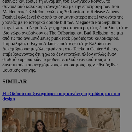
διεθνώς και έδειξε τη δυναμική του ελληνικού κοινού, το
συναυλιακό καλοκαίρι συνεχίζεται με την επιστροφή των Iron
Maiden στις 23 Μαΐου, ενώ στις 30 Ιουνίου το Release Athens
Festival φιλοξενεί ένα από τα σημαντικότερα metal γεγονότα της
χρονιάς με το ιστορικό double bill των Megadeth και Sepultura
στην Πλατεία Νερού. Λίγες ημέρες αργότερα, στις 7 Ιουλίου, στον
ίδιο χώρο ανεβαίνουν οι The Offspring και Bad Religion, σε μία
από τις πιο αναμενόμενες punk rock βραδιές του καλοκαιριού.
Παράλληλα, ο Bryan Adams επιστρέφει στην Ελλάδα τον
Δεκέμβριο για μεγάλη εμφάνιση στο Telekom Center Athens,
επιβεβαιώνοντας ότι η χώρα δεν αποτελεί πλέον απλώς έναν
σταθμό ευρωπαϊκών περιοδειών, αλλά έναν από τους πιο
δυναμικούς και ανερχόμενους προορισμούς της διεθνούς live
μουσικής σκηνής.
SIMILAR
Η «Οδύσσεια» ξαναγράφει τους κανόνες της μόδας και του
design