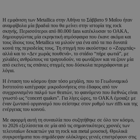
Η εμφάνιση των Metallica στην Αθήνα το Σάββατο 9 Μαΐου ήταν
αναμφίβολα μία βραδιά που θα μείνει στην ιστορία της rock
σκηνής. Περισσότεροι από 80.000 fans κατέκλυσαν το ΟΑΚΑ,
δημιουργώντας μία εκρηκτική ατμόσφαιρα που έκανε ακόμα και
τους ίδιους τους Metallica να μιλούν για ένα από τα πιο δυνατά
κοινά της περιοδείας τους. Τη στιγμή που ακούστηκε ο «Ζορμπάς»
αλλά και το «Δεν χωράς πουθενά», το στάδιο “πήρε φωτιά”, με
χιλιάδες ανθρώπους να τραγουδούν, να φωνάζουν και να ζουν μία
από εκείνες τις σπάνιες στιγμές που δύσκολα περιγράφονται με
λόγια.
Η ένταση του κόσμου ήταν τόσο μεγάλη, που το Γεωδυναμικό
Ινστιτούτο κατέγραψε μικροδονήσεις στο έδαφος από τον
συγχρονισμένο παλμό των θεατών, το φαινόμενο που διεθνώς είναι
γνωστό ως “concert quakes”. Για λίγες ώρες, το ΟΑΚΑ έμοιαζε με
έναν ζωντανό οργανισμό που σείστηκε στον ρυθμό των riffs και της
ενέργειας του κοινού.
Με αφορμή αυτή τη συναυλία που συζητήθηκε σε όλο τον κόσμο,
το 2026 εξελίσσεται σε μία από τις σημαντικότερες χρονιές των
τελευταίων δεκαετιών για τη rock και metal μουσική. Θρυλικά
συγκροτήματα που σημάδεψαν ολόκληρες γενιές επιστρέφουν στις