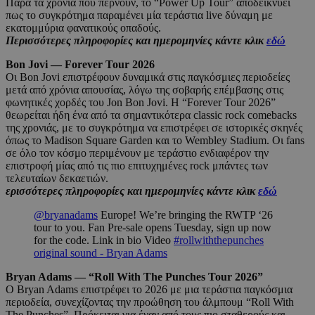
Παρά τα χρόνια που περνούν, το “Power Up Tour” αποδεικνύει
πως το συγκρότημα παραμένει μία τεράστια live δύναμη με
εκατομμύρια φανατικούς οπαδούς.
Περισσότερες πληροφορίες και ημερομηνίες κάντε κλικ
εδώ
Bon Jovi — Forever Tour 2026
Οι Bon Jovi επιστρέφουν δυναμικά στις παγκόσμιες περιοδείες
μετά από χρόνια απουσίας, λόγω της σοβαρής επέμβασης στις
φωνητικές χορδές του Jon Bon Jovi. Η “Forever Tour 2026”
θεωρείται ήδη ένα από τα σημαντικότερα classic rock comebacks
της χρονιάς, με το συγκρότημα να επιστρέφει σε ιστορικές σκηνές
όπως το Madison Square Garden και το Wembley Stadium. Οι fans
σε όλο τον κόσμο περιμένουν με τεράστιο ενδιαφέρον την
επιστροφή μίας από τις πιο επιτυχημένες rock μπάντες των
τελευταίων δεκαετιών.
ερισσότερες πληροφορίες και ημερομηνίες κάντε κλικ
εδώ
@bryanadams
Europe! We’re bringing the RWTP ‘26
tour to you. Fan Pre-sale opens Tuesday, sign up now
for the code. Link in bio Video
#rollwiththepunches
original sound - Bryan Adams
Bryan Adams — “Roll With The Punches Tour 2026”
Ο Bryan Adams επιστρέφει το 2026 με μια τεράστια παγκόσμια
περιοδεία, συνεχίζοντας την προώθηση του άλμπουμ “Roll With
The Punches”. Πρόκειται για έναν από τους πιο σταθερούς και