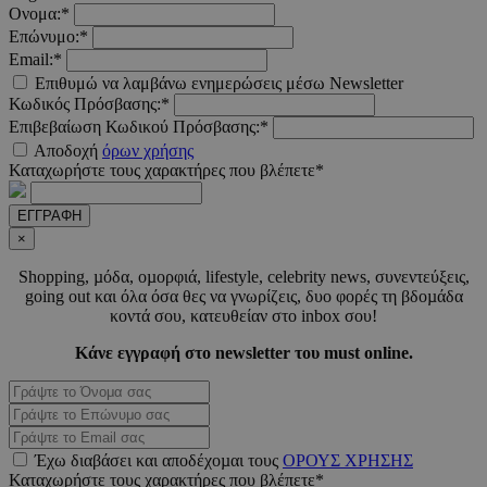
_scc_session
.entelia-
19 λεπτ
Ονομα:*
adserver.com
δευτερό
Επώνυμο:*
Email:*
Επιθυμώ να λαμβάνω ενημερώσεις μέσω Newsletter
PHPSESSID
συνεδ
PHP.net
Κωδικός Πρόσβασης:*
www.must.com.cy
Επιβεβαίωση Κωδικού Πρόσβασης:*
Αποδοχή
όρων χρήσης
Καταχωρήστε τους χαρακτήρες που βλέπετε*
ΕΓΓΡΑΦΗ
×
Shopping, µόδα, οµορφιά, lifestyle, celebrity news, συνεντεύξεις,
going out και όλα όσα θες να γνωρίζεις, δυο φορές τη βδοµάδα
κοντά σου, κατευθείαν στο inbox σου!
PHPSESSID
συνεδ
PHP.net
Κάνε εγγραφή στο newsletter του must online.
m.must.com.cy
Έχω διαβάσει και αποδέχοµαι τους
ΟΡΟΥΣ ΧΡΗΣΗΣ
Καταχωρήστε τους χαρακτήρες που βλέπετε*