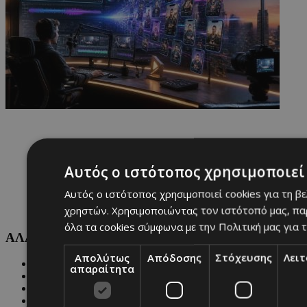
Αυτός ο ιστότοπος χρησιμοποιεί 
Αυτός ο ιστότοπος χρησιμοποιεί cookies για τη β
χρηστών. Χρησιμοποιώντας τον ιστότοπό μας, πα
όλα τα cookies σύμφωνα με την Πολιτική μας για τ
ΑΛΛΕΣ ΚΑΤΗΓΟΡΙΕΣ
Απολύτως
Απόδοσης
Στόχευσης
Λει
FASHION
απαραίτητα
PEOPLE
BEAUTY
COVER STORY