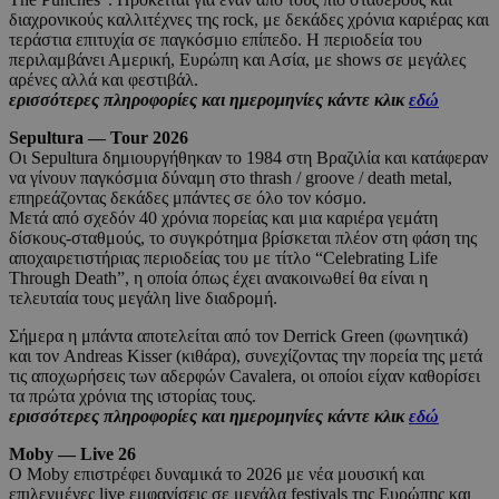
διαχρονικούς καλλιτέχνες της rock, με δεκάδες χρόνια καριέρας και
τεράστια επιτυχία σε παγκόσμιο επίπεδο. Η περιοδεία του
περιλαμβάνει Αμερική, Ευρώπη και Ασία, με shows σε μεγάλες
αρένες αλλά και φεστιβάλ.
ερισσότερες πληροφορίες και ημερομηνίες κάντε κλικ
εδώ
Sepultura — Tour 2026
Οι Sepultura δημιουργήθηκαν το 1984 στη Βραζιλία και κατάφεραν
να γίνουν παγκόσμια δύναμη στο thrash / groove / death metal,
επηρεάζοντας δεκάδες μπάντες σε όλο τον κόσμο.
Μετά από σχεδόν 40 χρόνια πορείας και μια καριέρα γεμάτη
δίσκους-σταθμούς, το συγκρότημα βρίσκεται πλέον στη φάση της
αποχαιρετιστήριας περιοδείας του με τίτλο “Celebrating Life
Through Death”, η οποία όπως έχει ανακοινωθεί θα είναι η
τελευταία τους μεγάλη live διαδρομή.
Σήμερα η μπάντα αποτελείται από τον Derrick Green (φωνητικά)
και τον Andreas Kisser (κιθάρα), συνεχίζοντας την πορεία της μετά
τις αποχωρήσεις των αδερφών Cavalera, οι οποίοι είχαν καθορίσει
τα πρώτα χρόνια της ιστορίας τους.
ερισσότερες πληροφορίες και ημερομηνίες κάντε κλικ
εδώ
Moby — Live 26
Ο Moby επιστρέφει δυναμικά το 2026 με νέα μουσική και
επιλεγμένες live εμφανίσεις σε μεγάλα festivals της Ευρώπης και