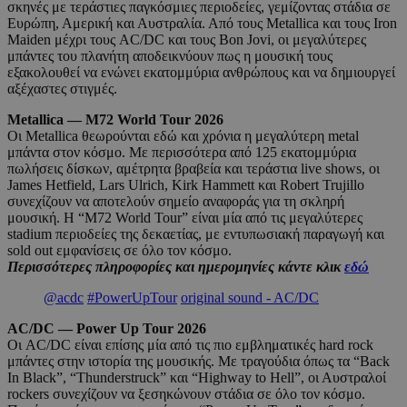
σκηνές με τεράστιες παγκόσμιες περιοδείες, γεμίζοντας στάδια σε
Ευρώπη, Αμερική και Αυστραλία. Από τους Metallica και τους Iron
Maiden μέχρι τους AC/DC και τους Bon Jovi, οι μεγαλύτερες
μπάντες του πλανήτη αποδεικνύουν πως η μουσική τους
εξακολουθεί να ενώνει εκατομμύρια ανθρώπους και να δημιουργεί
αξέχαστες στιγμές.
Metallica — M72 World Tour 2026
Οι Metallica θεωρούνται εδώ και χρόνια η μεγαλύτερη metal
μπάντα στον κόσμο. Με περισσότερα από 125 εκατομμύρια
πωλήσεις δίσκων, αμέτρητα βραβεία και τεράστια live shows, οι
James Hetfield, Lars Ulrich, Kirk Hammett και Robert Trujillo
συνεχίζουν να αποτελούν σημείο αναφοράς για τη σκληρή
μουσική. Η “M72 World Tour” είναι μία από τις μεγαλύτερες
stadium περιοδείες της δεκαετίας, με εντυπωσιακή παραγωγή και
sold out εμφανίσεις σε όλο τον κόσμο.
Περισσότερες πληροφορίες και ημερομηνίες κάντε κλικ
εδώ
@acdc
#PowerUpTour
original sound - AC/DC
AC/DC — Power Up Tour 2026
Οι AC/DC είναι επίσης μία από τις πιο εμβληματικές hard rock
μπάντες στην ιστορία της μουσικής. Με τραγούδια όπως τα “Back
In Black”, “Thunderstruck” και “Highway to Hell”, οι Αυστραλοί
rockers συνεχίζουν να ξεσηκώνουν στάδια σε όλο τον κόσμο.