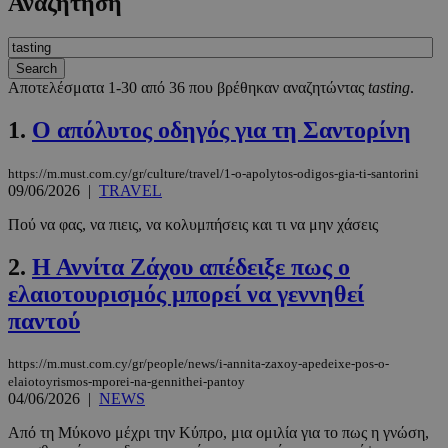
Αναζήτηση
Αποτελέσματα 1-30 από 36 που βρέθηκαν αναζητώντας
tasting
.
1.
Ο απόλυτος οδηγός για τη Σαντορίνη
https://m.must.com.cy/gr/culture/travel/1-o-apolytos-odigos-gia-ti-santorini
09/06/2026
|
TRAVEL
Πού να φας, να πιεις, να κολυμπήσεις και τι να μην χάσεις
2.
Η Αννίτα Ζάχου απέδειξε πως ο
ελαιοτουρισμός μπορεί να γεννηθεί
παντού
https://m.must.com.cy/gr/people/news/i-annita-zaxoy-apedeixe-pos-o-
elaiotoyrismos-mporei-na-gennithei-pantoy
04/06/2026
|
NEWS
Από τη Μύκονο μέχρι την Κύπρο, μια ομιλία για το πως η γνώση,