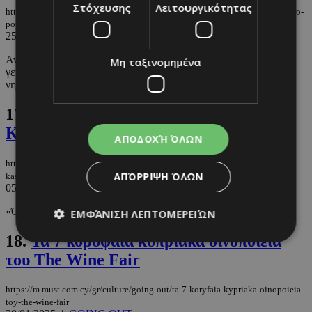
Στόχευσης
Λειτουργικότητας
https://m.must.com.cy/gr/culture/travel/6-oinogeystikes-apodraseis-stin-kypro-
poy-axizei-na-anakalypsete
25/03/2025
|
TRAVEL
Ανακαλύψτε τη μαγεία των κυπριακών αμπελώνων μέσα από
Μη ταξινομημένα
γευσιγνωσίες και ξεναγήσεις στα πιο ξεχωριστά οινοποιεία του
νησιού. ...
17.
Το Βουνί Παναγιάς ξανά στον
Κασκαντέρ
ΑΠΟΔΟΧΉ ΌΛΩΝ
https://m.must.com.cy/gr/culture/going-out/to-boyni-panagias-xana-ston-
ΑΠΌΡΡΙΨΗ ΌΛΩΝ
kaskanter
05/02/2025
|
GOING OUT
«Όποτε ψηλώνουν οι Λαψάνες θα έρχεστε».
ΕΜΦΆΝΙΣΗ ΛΕΠΤΟΜΕΡΕΙΏΝ
18.
Τα 7 κορυφαία κυπριακά οινοποιεία
του The Wine Fair
Απολύτως απαραίτητα
Απόδοσης
https://m.must.com.cy/gr/culture/going-out/ta-7-koryfaia-kypriaka-oinopoieia-
Στόχευσης
Λειτουργικότητας
toy-the-wine-fair
Μη ταξινομημένα