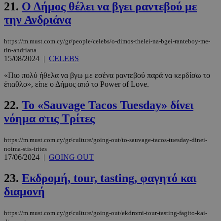
21.
Ο Δήμος θέλει να βγει ραντεβού με
Google
την Ανδριάνα
Privacy Policy
https://m.must.com.cy/gr/people/celebs/o-dimos-thelei-na-bgei-ranteboy-me-
tin-andriana
15/08/2024
|
CELEBS
«Πιο πολύ ήθελα να βγω με εσένα ραντεβού παρά να κερδίσω το
έπαθλο», είπε ο Δήμος από το Power of Love.
__cf_bm
29 λεπτά 5
Cloudflare Inc.
δευτερόλε
.pexels.com
22.
Το «Sauvage Tacos Tuesday» δίνει
νόημα στις Τρίτες
https://m.must.com.cy/gr/culture/going-out/to-sauvage-tacos-tuesday-dinei-
noima-stis-trites
17/06/2024
|
GOING OUT
23.
Εκδρομή, tour, tasting, φαγητό και
διαμονή
LangCookie
www.must.com.cy
1 εβδομάδα
μέρες
https://m.must.com.cy/gr/culture/going-out/ekdromi-tour-tasting-fagito-kai-