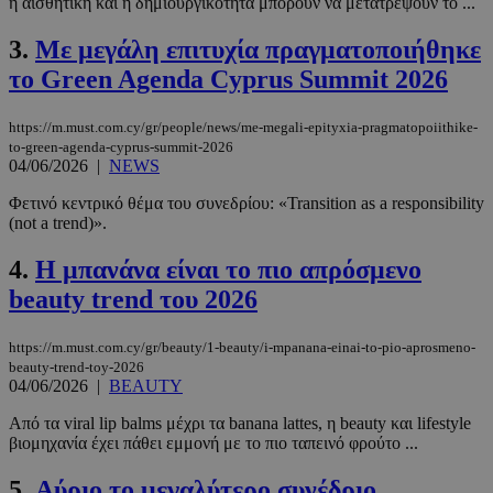
η αισθητική και η δημιουργικότητα μπορούν να μετατρέψουν το ...
3.
Με μεγάλη επιτυχία πραγματοποιήθηκε
το Green Agenda Cyprus Summit 2026
https://m.must.com.cy/gr/people/news/me-megali-epityxia-pragmatopoiithike-
to-green-agenda-cyprus-summit-2026
04/06/2026
|
NEWS
Φετινό κεντρικό θέμα του συνεδρίου: «Transition as a responsibility
(not a trend)».
4.
Η μπανάνα είναι το πιο απρόσμενο
beauty trend του 2026
https://m.must.com.cy/gr/beauty/1-beauty/i-mpanana-einai-to-pio-aprosmeno-
beauty-trend-toy-2026
04/06/2026
|
BEAUTY
Από τα viral lip balms μέχρι τα banana lattes, η beauty και lifestyle
βιομηχανία έχει πάθει εμμονή με το πιο ταπεινό φρούτο ...
5.
Αύριο το μεγαλύτερο συνέδριο