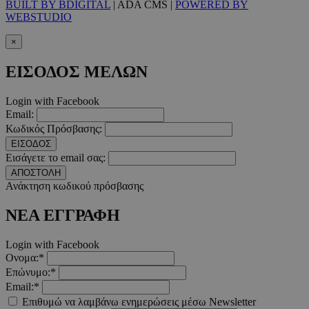
BUILT BY BDIGITAL
| ADA CMS |
POWERED BY
WEBSTUDIO
takeOverCookie
www.must.com.cy
1 μέρα
×
ΕΙΣΟΔΟΣ ΜΕΛΩΝ
Login with Facebook
Email:
Κωδικός Πρόσβασης:
ΕΙΣΟΔΟΣ
Εισάγετε το email σας:
ΑΠΟΣΤΟΛΗ
Ανάκτηση κωδικού πρόσβασης
AdSphere-GDPR
delivery.ad-
1 χρόνος
sphere.eu
ΝΕΑ ΕΓΓΡΑΦΗ
Login with Facebook
Ονομα:*
Επώνυμο:*
Email:*
Επιθυμώ να λαμβάνω ενημερώσεις μέσω Newsletter