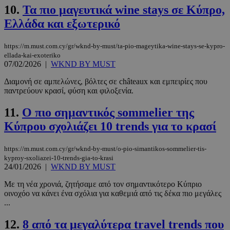
10.
Τα πιο μαγευτικά wine stays σε Κύπρο,
Ελλάδα και εξωτερικό
https://m.must.com.cy/gr/wknd-by-must/ta-pio-mageytika-wine-stays-se-kypro-
ellada-kai-exoteriko
07/02/2026
|
WKND BY MUST
Διαμονή σε αμπελώνες, βόλτες σε châteaux και εμπειρίες που
παντρεύουν κρασί, φύση και φιλοξενία.
11.
Ο πιο σημαντικός sommelier της
Κύπρου σχολιάζει 10 trends για το κρασί
https://m.must.com.cy/gr/wknd-by-must/o-pio-simantikos-sommelier-tis-
kyproy-sxoliazei-10-trends-gia-to-krasi
24/01/2026
|
WKND BY MUST
Με τη νέα χρονιά, ζητήσαμε από τον σημαντικότερο Κύπριο
οινοχόο να κάνει ένα σχόλια για καθεμιά από τις δέκα πιο μεγάλες
...
12.
8 από τα μεγαλύτερα travel trends που