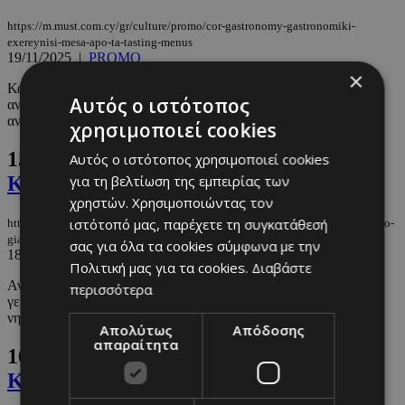
https://m.must.com.cy/gr/culture/promo/cor-gastronomy-gastronomiki-
exereynisi-mesa-apo-ta-tasting-menus
19/11/2025
|
PROMO
×
Κάθε μενού στο COR Gastronomy είναι μια πρόσκληση για να
Αυτός ο ιστότοπος
ανακαλύψετε νέες γεύσεις και να ζήσετε μια εμπειρία που
ανανεώνεται ...
χρησιμοποιεί cookies
15.
6 οινογευστικές αποδράσεις στην
Αυτός ο ιστότοπος χρησιμοποιεί cookies
για τη βελτίωση της εμπειρίας των
Κύπρο για το Πάσχα
χρηστών. Χρησιμοποιώντας τον
ιστότοπό μας, παρέχετε τη συγκατάθεσή
https://m.must.com.cy/gr/culture/travel/6-oinogeystikes-apodraseis-stin-kypro-
gia-to-pasxa
σας για όλα τα cookies σύμφωνα με την
18/04/2025
|
TRAVEL
Πολιτική μας για τα cookies.
Διαβάστε
Ανακαλύψτε τη μαγεία των κυπριακών αμπελώνων μέσα από
περισσότερα
γευσιγνωσίες και ξεναγήσεις στα πιο ξεχωριστά οινοποιεία του
νησιού. ...
Απολύτως
Απόδοσης
απαραίτητα
16.
6 οινογευστικές αποδράσεις στην
Κύπρο που αξίζει να ανακαλύψετε