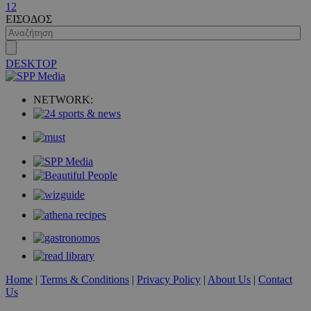
1
2
ΕΙΣΟΔΟΣ
DESKTOP
VISITOR_PRIVACY_METADATA
5 μήνες 4
YouTube
εβδομάδε
.youtube.com
NETWORK:
Home
|
Terms & Conditions
|
Privacy Policy
|
About Us
|
Contact
Us