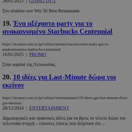
28/01/2025
|
GOING OUT
Τα απολύτως απαραίτητα cookies επιτρέπουν
Στο πλαίσιο των Wiz 50 Best Restaurants
βασικές λειτουργίες του ιστότοπου, όπως τη
σύνδεση χρήστη και τη διαχείριση λογαριασμού.
19.
Ένα αξέχαστο party για το
Ο ιστότοπος δεν μπορεί να χρησιμοποιηθεί σωστά
χωρίς τα απολύτως απαραίτητα cookies.
ανακαινισμένο Starbucks Centennial
Προμηθευτής
/
Ονοματεπώνυμο
Λήξη
Πεδίο
https://m.must.com.cy/gr/culture/promo/ena-axexasto-party-gia-to-
anakainismeno-starbucks-centennial
PinToTopCookie
www.must.com.cy
12 ώρες
16/01/2025
|
PROMO
Στην καρδιά της Λευκωσίας.
20.
10 ιδέες για Last-Minute δώρα για
εκείνον
https://m.must.com.cy/gr/culture/entertainment/10-idees-gia-last-minute-dwra-
gia-ekeinon
20/12/2024
|
ENTERTAINMENT
__cf_bm
29 λεπτά 5
Cloudflare Inc.
Δημιουργικές και πρακτικές ιδέες για να βρεις το τέλειο δώρο την
δευτερόλε
.twitter.com
τελευταία στιγμή – εύκολες λύσεις που δείχνουν ότι ...