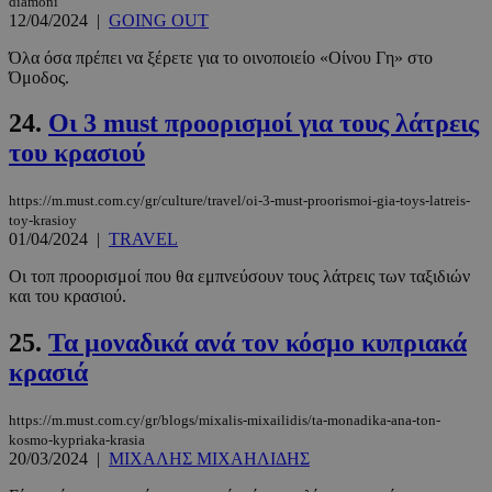
diamoni
12/04/2024
|
GOING OUT
CookieScriptConsent
4 εβδομάδ
Όλα όσα πρέπει να ξέρετε για το οινοποιείο «Οίνου Γη» στο
CookieScript
2 μέρες
www.must.com.cy
Όμοδος.
24.
Οι 3 must προορισμοί για τους λάτρεις
του κρασιού
https://m.must.com.cy/gr/culture/travel/oi-3-must-proorismoi-gia-toys-latreis-
toy-krasioy
01/04/2024
|
TRAVEL
Οι τοπ προορισμοί που θα εμπνεύσουν τους λάτρεις των ταξιδιών
και του κρασιού.
_scc_session
.entelia-
19 λεπτά 5
25.
Τα μοναδικά ανά τον κόσμο κυπριακά
adserver.com
δευτερόλε
κρασιά
https://m.must.com.cy/gr/blogs/mixalis-mixailidis/ta-monadika-ana-ton-
kosmo-kypriaka-krasia
20/03/2024
|
ΜΙΧΑΛΗΣ ΜΙΧΑΗΛΙΔΗΣ
PHPSESSID
συνεδρί
PHP.net
www.must.com.cy