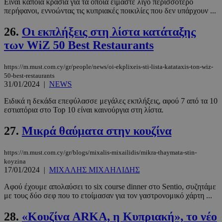
Είναι κάποια κρασιά για τα οποία είμαστε λίγο περισσότερο
περήφανοι, εννοώντας τις κυπριακές ποικιλίες που δεν υπάρχουν ...
26.
Οι εκπλήξεις στη λίστα κατάταξης
των WiZ 50 Best Restaurants
https://m.must.com.cy/gr/people/news/oi-ekplixeis-sti-lista-katataxis-ton-wiz-
50-best-restaurants
31/01/2024
|
NEWS
Ειδικά η δεκάδα επεφύλασσε μεγάλες εκπλήξεις, αφού 7 από τα 10
εστιατόρια στο Top 10 είναι καινούργια στη λίστα.
27.
Μικρά θαύματα στην κουζίνα
https://m.must.com.cy/gr/blogs/mixalis-mixailidis/mikra-thaymata-stin-
koyzina
17/01/2024
|
ΜΙΧΑΛΗΣ ΜΙΧΑΗΛΙΔΗΣ
Αφού έχουμε απολαύσει το six course dinner στο Sentio, συζητάμε
με τους δύο σεφ που το ετοίμασαν για τον γαστρονομικό χάρτη ...
28.
«Κουζίνα ARKA, η Κυπριακή», το νέο