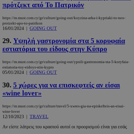
πρότζεκτ από Το Πατρικόν
PHPSESSID
συνεδρί
PHP.net
m.must.com.cy
https://m.must.com.cy/gr/culture/going-out/koyzina-arka-i-kypriaki-to-neo-
protzekt-apo-to-patrikon
16/01/2024
|
GOING OUT
29.
Υψηλή γαστρονομία στα 5 κορυφαία
εστιατόρια του είδους στην Κύπρο
https://m.must.com.cy/gr/culture/going-out/ypsili-gastronomia-sta-5-koryfaia-
estiatoria-toy-eidoys-stin-kypro
05/01/2024
|
GOING OUT
30.
5 χώρες για να επισκεφτείς αν είσαι
«wine lover»
https://m.must.com.cy/gr/culture/travel/5-xwres-gia-na-episkefteis-an-eisai-
wine-lover
12/10/2023
|
TRAVEL
Αν είστε λάτρεις του κρασιού αυτοί οι προορισμού είναι για εσάς