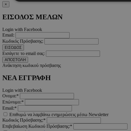
×
Απολύτως απαραίτητα
Απόδοσης
Στόχευσης
Λ
ΕΙΣΟΔΟΣ ΜΕΛΩΝ
Τα απολύτως απαραίτητα cookies επιτρέπουν βασικές λειτουργ
χρήστη και τη διαχείριση λογαριασμού. Ο ιστότοπος δεν μπορε
Login with Facebook
απολύτως απαραίτητα cookies.
Email:
Κωδικός Πρόσβασης:
Προμηθευτής
/
Ονοματεπώνυμο
Λήξ
Πεδίο
ΕΙΣΟΔΟΣ
Εισάγετε το email σας:
PinToTopCookie
www.must.com.cy
12 ώ
ΑΠΟΣΤΟΛΗ
Ανάκτηση κωδικού πρόσβασης
ΝΕΑ ΕΓΓΡΑΦΗ
Login with Facebook
__cf_bm
29 λεπτ
Cloudflare Inc.
Ονομα:*
δευτερό
.twitter.com
Επώνυμο:*
Email:*
Google Privacy Polic
Επιθυμώ να λαμβάνω ενημερώσεις μέσω Newsletter
Κωδικός Πρόσβασης:*
Επιβεβαίωση Κωδικού Πρόσβασης:*
__cf_bm
29 λεπτ
Cloudflare Inc.