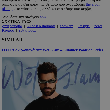
σεφ, στην άριστη ποιότητα, σε αυτό που ονομάζουμε
the art of
plating
, στο wine pairing, αλλά και στο εξαιρετικό σέρβις.
Διαβάστε την συνέχεια
εδώ
ΣΧΕΤΙΚΑ TAGS
γαστρονομία
|
50 best restaurants
|
showbiz
|
lifestyle
|
news
|
Κύπρος
|
εστιατόρια
SIMILAR
Ο DJ Alok ζωντανά στα Wet Glam – Summer Poolside Series