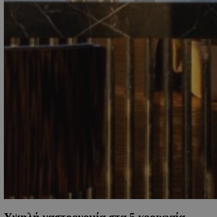
Υψηλή γαστρονομία στα 5 κορυφαία