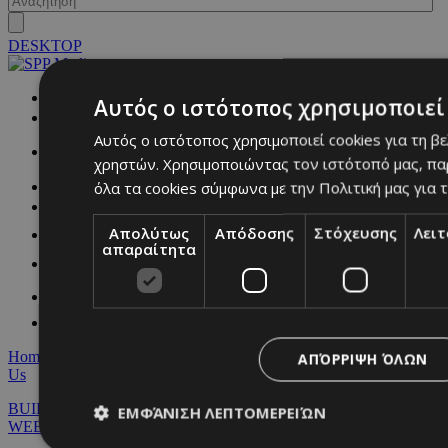
DESKTOP
NETWORK:
Αυτός ο ιστότοπος χρησιμοποιεί 
Αυτός ο ιστότοπος χρησιμοποιεί cookies για τη β
χρηστών. Χρησιμοποιώντας τον ιστότοπό μας, πα
όλα τα cookies σύμφωνα με την Πολιτική μας για τ
Απολύτως
Απόδοσης
Στόχευσης
Λει
απαραίτητα
Home
|
Terms & Conditions
|
Privacy Policy
|
About Us
|
Contact
ΑΠΌΡΡΙΨΗ ΌΛΩΝ
Us
BUILT BY BDIGITAL
| ADA CMS |
POWERED BY
ΕΜΦΆΝΙΣΗ ΛΕΠΤΟΜΕΡΕΙΏΝ
WEBSTUDIO