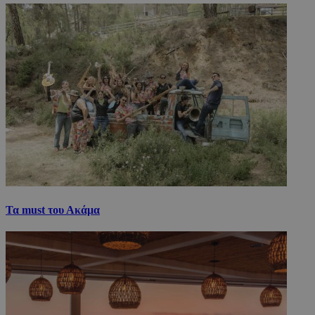
Τα must του Ακάμα