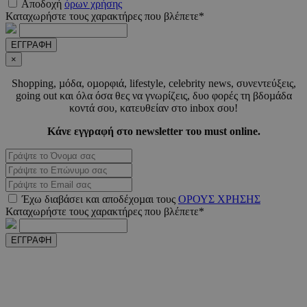
Αποδοχή
όρων χρήσης
δευτερό
.pexels.com
Καταχωρήστε τους χαρακτήρες που βλέπετε*
ΕΓΓΡΑΦΗ
×
Shopping, µόδα, οµορφιά, lifestyle, celebrity news, συνεντεύξεις,
LangCookie
www.must.com.cy
1 εβδομ
μέρ
going out και όλα όσα θες να γνωρίζεις, δυο φορές τη βδοµάδα
κοντά σου, κατευθείαν στο inbox σου!
CookieScriptConsent
4 εβδο
CookieScript
Κάνε εγγραφή στο newsletter του must online.
2 μέ
www.must.com.cy
Έχω διαβάσει και αποδέχοµαι τους
ΟΡΟΥΣ ΧΡΗΣΗΣ
_scc_session
.entelia-
19 λεπτ
Καταχωρήστε τους χαρακτήρες που βλέπετε*
adserver.com
δευτερό
ΕΓΓΡΑΦΗ
PHPSESSID
συνεδ
PHP.net
www.must.com.cy