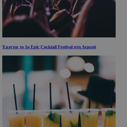
Έρχεται το 1ο Epic Cocktail Festival στη Λεμεσό