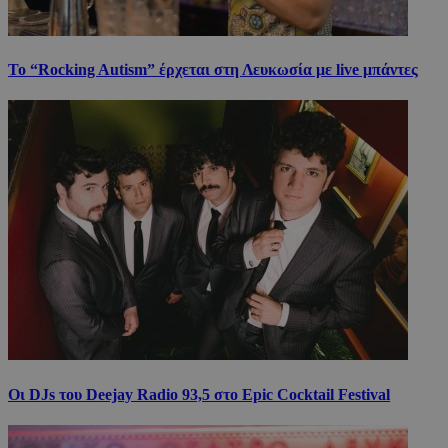
Το “Rocking Autism” έρχεται στη Λευκωσία με live μπάντες
Οι DJs του Deejay Radio 93,5 στο Epic Cocktail Festival