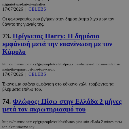
stigmiotypa-kai-oi-agkalies
17/07/2026
|
CELEBS
Οι φωτογραφίες που βγήκαν στην δημοσιότητα λίγο πριν τον
θάνατο της γιαγιάς της.
73.
Πρίγκιπας Harry: Η δημόσια
εμφάνισή μετά την επανένωση με τον
Κάρολο
https://m.must.com.cy/gr/people/celebs/prigkipas-harry-i-dimosia-emfanisi-
meta-tin-epanenosi-me-ton-karolo
17/07/2026
|
CELEBS
Έκανε μια σπάνια εμφάνιση στο κόκκινο χαλί, τραβώντας τα
βλέμματα επάνω του.
74.
Φλώρος: Πίσω στην Ελλάδα 2 μήνες
μετά τον ακρωτηριασμό του
https://m.must.com.cy/gr/people/celebs/flwros-piso-stin-ellada-2-mines-meta-
ton-akrotiriasmo-toy