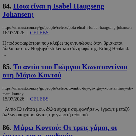
84.
Ποια είναι η Isabel Haugseng
Johansen;
CookieScriptConsent
4 εβδομάδ
CookieScript
2 μέρες
www.must.com.cy
https://m.must.com.cy/gr/people/celebs/poia-einai-i-isabel-haugseng-johansen
16/07/2026
|
CELEBS
Η ποδοσφαιρίστρια που κλέβει τις εντυπώσεις όταν βρίσκεται
δίπλα από τον Νορβηγό striker και σύντροφό της, Erling Haaland.
...
85.
Το αντίο του Γιώργου Κωνσταντίνου
στη Μάρω Κοντού
https://m.must.com.cy/gr/people/celebs/to-antio-toy-giwrgoy-konstantinoy-sti-
_scc_session
.entelia-
19 λεπτά 5
maro-kontoy
adserver.com
δευτερόλε
15/07/2026
|
CELEBS
«Αντίο Ελενίτσα μου, άλλα είχαμε συμφωνήσει», έγραψε μεταξύ
άλλων αποχαιρετώντας την γνωστή ηθοποιό.
86.
Μάρω Κοντού: Οι τρεις γάμοι, οι
PHPSESSID
συνεδρί
PHP.net
www.must.com.cy
έρωτες και η προδοσία