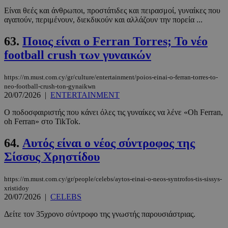
Είναι θεές και άνθρωποι, προστάτιδες και πειρασμοί, γυναίκες που
αγαπούν, περιμένουν, διεκδικούν και αλλάζουν την πορεία ...
63.
Ποιος είναι ο Ferran Torres; Το νέο
football crush των γυναικών
https://m.must.com.cy/gr/culture/entertainment/poios-einai-o-ferran-torres-to-
neo-football-crush-ton-gynaikwn
20/07/2026
|
ENTERTAINMENT
Ο ποδοσφαιριστής που κάνει όλες τις γυναίκες να λένε «Oh Ferran,
oh Ferran» στο TikTok.
64.
Αυτός είναι ο νέος σύντροφος της
Σίσσυς Χρηστίδου
https://m.must.com.cy/gr/people/celebs/aytos-einai-o-neos-syntrofos-tis-sissys-
xristidoy
20/07/2026
|
CELEBS
Δείτε τον 35χρονο σύντροφο της γνωστής παρουσιάστριας.