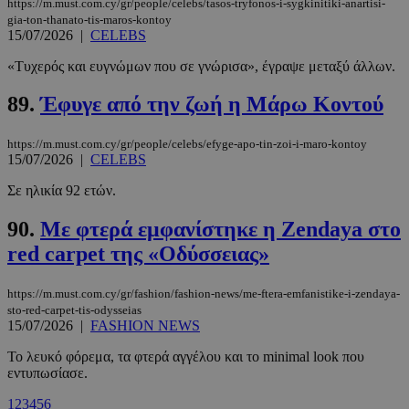
https://m.must.com.cy/gr/people/celebs/tasos-tryfonos-i-sygkinitiki-anartisi-
gia-ton-thanato-tis-maros-kontoy
PHPSESSID
συνεδρί
PHP.net
15/07/2026
|
CELEBS
m.must.com.cy
«Τυχερός και ευγνώμων που σε γνώρισα», έγραψε μεταξύ άλλων.
89.
Έφυγε από την ζωή η Μάρω Κοντού
https://m.must.com.cy/gr/people/celebs/efyge-apo-tin-zoi-i-maro-kontoy
15/07/2026
|
CELEBS
Σε ηλικία 92 ετών.
90.
Με φτερά εμφανίστηκε η Zendaya στο
red carpet της «Οδύσσειας»
https://m.must.com.cy/gr/fashion/fashion-news/me-ftera-emfanistike-i-zendaya-
sto-red-carpet-tis-odysseias
15/07/2026
|
FASHION NEWS
Το λευκό φόρεμα, τα φτερά αγγέλου και το minimal look που
εντυπωσίασε.
1
2
3
4
5
6