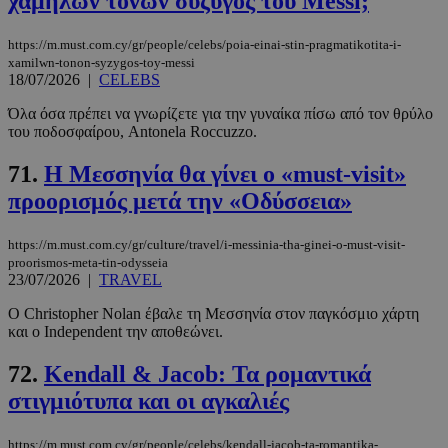
χαμηλών τόνων σύζυγος του Messi;
https://m.must.com.cy/gr/people/celebs/poia-einai-stin-pragmatikotita-i-
xamilwn-tonon-syzygos-toy-messi
18/07/2026
|
CELEBS
Όλα όσα πρέπει να γνωρίζετε για την γυναίκα πίσω από τον θρύλο
του ποδοσφαίρου, Antonela Roccuzzo.
71.
Η Μεσσηνία θα γίνει ο «must-visit»
προορισμός μετά την «Οδύσσεια»
https://m.must.com.cy/gr/culture/travel/i-messinia-tha-ginei-o-must-visit-
proorismos-meta-tin-odysseia
23/07/2026
|
TRAVEL
Ο Christopher Nolan έβαλε τη Μεσσηνία στον παγκόσμιο χάρτη
και ο Independent την αποθεώνει.
72.
Kendall & Jacob: Τα ρομαντικά
στιγμιότυπα και οι αγκαλιές
https://m.must.com.cy/gr/people/celebs/kendall-jacob-ta-romantika-