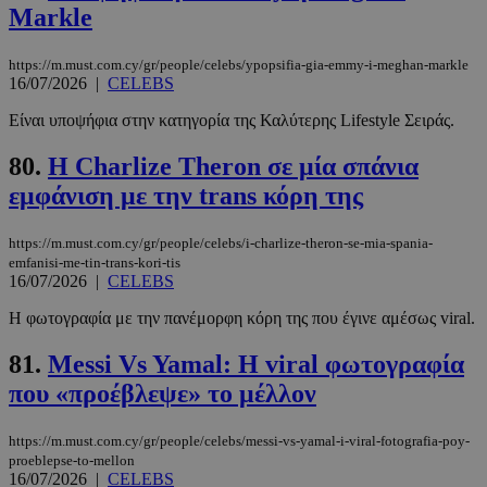
Markle
Τα απολύτως απαραίτητα cookies επιτρέπουν
βασικές λειτουργίες του ιστότοπου, όπως τη
σύνδεση χρήστη και τη διαχείριση λογαριασμού.
https://m.must.com.cy/gr/people/celebs/ypopsifia-gia-emmy-i-meghan-markle
Ο ιστότοπος δεν μπορεί να χρησιμοποιηθεί σωστά
16/07/2026
|
CELEBS
χωρίς τα απολύτως απαραίτητα cookies.
Είναι υποψήφια στην κατηγορία της Καλύτερης Lifestyle Σειράς.
Προμηθευτής
/
Ονοματεπώνυμο
Λήξη
Πεδίο
80.
Η Charlize Theron σε μία σπάνια
PinToTopCookie
www.must.com.cy
12 ώρες
εμφάνιση με την trans κόρη της
https://m.must.com.cy/gr/people/celebs/i-charlize-theron-se-mia-spania-
emfanisi-me-tin-trans-kori-tis
16/07/2026
|
CELEBS
Η φωτογραφία με την πανέμορφη κόρη της που έγινε αμέσως viral.
81.
Messi Vs Yamal: Η viral φωτογραφία
που «προέβλεψε» το μέλλον
__cf_bm
29 λεπτά 5
Cloudflare Inc.
δευτερόλε
.twitter.com
https://m.must.com.cy/gr/people/celebs/messi-vs-yamal-i-viral-fotografia-poy-
proeblepse-to-mellon
16/07/2026
|
CELEBS