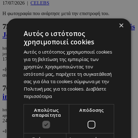
17/07/2026
|
CELEBS
Η φωτογραφία που ανάρτησε μετά την επιστροφή του.
×
75.
Έφυγε από την ζωή η μητέρα της Kris
Αυτός ο ιστότοπος
Jenner
χρησιμοποιεί cookies
https://m.must.com.cy/gr/people/celebs/efyge-apo-tin-zoi-i-mitera-tis-kris-
Αυτός ο ιστότοπος χρησιμοποιεί cookies
jenner
για τη βελτίωση της εμπειρίας των
17/07/2026
|
CELEBS
χρηστών. Χρησιμοποιώντας τον
«Η καρδιά μου έχει γίνει χίλια κομμάτια», έγραψε όταν
ιστότοπό μας, παρέχετε τη συγκατάθεσή
ανακοίνωσε τον θάνατο της μητέρας της.
σας για όλα τα cookies σύμφωνα με την
76.
Γιατί τα βιβλία έγιναν το απόλυτο
Πολιτική μας για τα cookies.
Διαβάστε
inspo στη βιομηχανία της μόδας
περισσότερα
Απολύτως
Απόδοσης
https://m.must.com.cy/gr/fashion/fashion-news/giati-ta-biblia-eginan-to-
απαραίτητα
apolyto-inspo-stin-biomixania-tis-modas
24/07/2026
|
FASHION NEWS
«H ανάγνωση βιβλίων είναι γοητευτική».