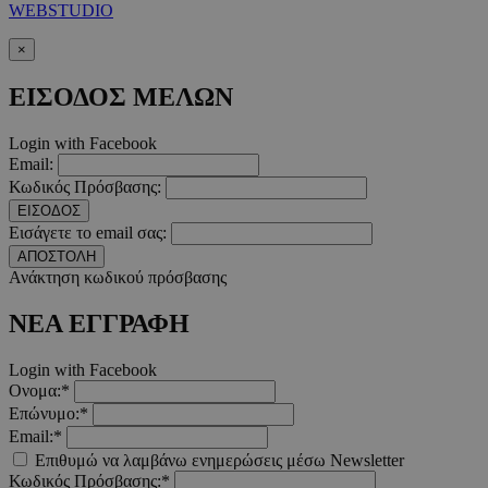
WEBSTUDIO
×
takeOverCookie
www.must.com.cy
1 μέρα
ΕΙΣΟΔΟΣ ΜΕΛΩΝ
Login with Facebook
Email:
Κωδικός Πρόσβασης:
ΕΙΣΟΔΟΣ
Εισάγετε το email σας:
ΑΠΟΣΤΟΛΗ
Ανάκτηση κωδικού πρόσβασης
AdSphere-GDPR
delivery.ad-
1 χρόνος
sphere.eu
ΝΕΑ ΕΓΓΡΑΦΗ
Login with Facebook
Ονομα:*
Επώνυμο:*
Email:*
Επιθυμώ να λαμβάνω ενημερώσεις μέσω Newsletter
Κωδικός Πρόσβασης:*