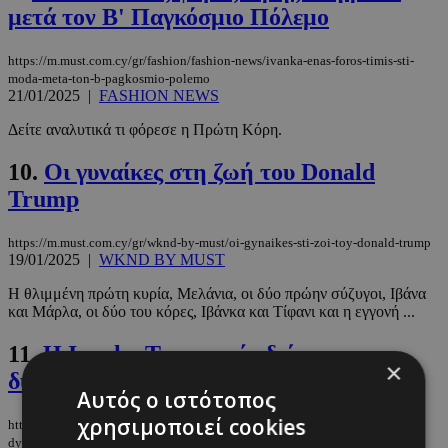
μετά τον Β' Παγκόσμιο Πόλεμο
https://m.must.com.cy/gr/fashion/fashion-news/ivanka-enas-foros-timis-sti-
moda-meta-ton-b-pagkosmio-polemo
21/01/2025
|
FASHION NEWS
Δείτε αναλυτικά τι φόρεσε η Πρώτη Κόρη.
10.
Οι γυναίκες στη ζωή του Donald
Trump
https://m.must.com.cy/gr/wknd-by-must/oi-gynaikes-sti-zoi-toy-donald-trump
19/01/2025
|
WKND BY MUST
Η θλιμμένη πρώτη κυρία, Μελάνια, οι δύο πρώην σύζυγοι, Ιβάνα
και Μάρλα, οι δύο του κόρες, Ιβάνκα και Τίφανι και η εγγονή ...
11.
Η Ivanka Trump μάς δείχνει τις
×
δυνατότητές της στο surfing
Αυτός ο ιστότοπος
χρησιμοποιεί cookies
https://m.must.com.cy/gr/people/celebs/i-ivanka-trump-mas-deixnei-tis-
dynatotites-tis-sto-surfing