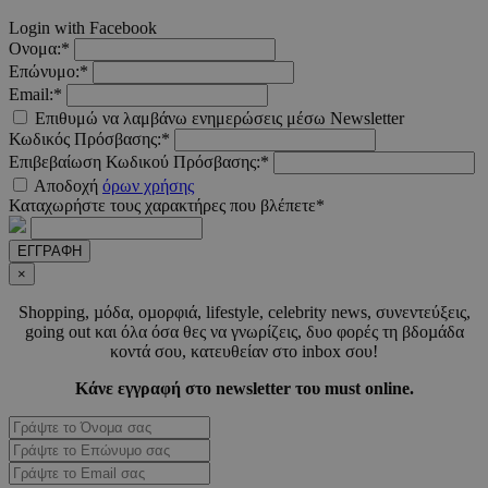
Login with Facebook
Ονομα:*
Επώνυμο:*
Email:*
Επιθυμώ να λαμβάνω ενημερώσεις μέσω Newsletter
Κωδικός Πρόσβασης:*
Επιβεβαίωση Κωδικού Πρόσβασης:*
Αποδοχή
όρων χρήσης
Καταχωρήστε τους χαρακτήρες που βλέπετε*
ΕΓΓΡΑΦΗ
×
Shopping, µόδα, οµορφιά, lifestyle, celebrity news, συνεντεύξεις,
going out και όλα όσα θες να γνωρίζεις, δυο φορές τη βδοµάδα
κοντά σου, κατευθείαν στο inbox σου!
takeOverCookie
www.must.com.cy
1 μέρα
Κάνε εγγραφή στο newsletter του must online.