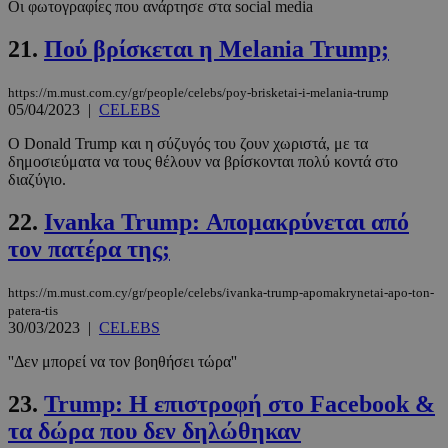
Οι φωτογραφίες που ανάρτησε στα social media
21.
Πού βρίσκεται η Melania Trump;
https://m.must.com.cy/gr/people/celebs/poy-brisketai-i-melania-trump
05/04/2023
|
CELEBS
_scc_session
.entelia-
19 λεπτά 5
Ο Donald Trump και η σύζυγός του ζουν χωριστά, με τα
adserver.com
δευτερόλε
δημοσιεύματα να τους θέλουν να βρίσκονται πολύ κοντά στο
διαζύγιο.
22.
Ivanka Trump: Απομακρύνεται από
τον πατέρα της;
PHPSESSID
συνεδρί
PHP.net
www.must.com.cy
https://m.must.com.cy/gr/people/celebs/ivanka-trump-apomakrynetai-apo-ton-
patera-tis
30/03/2023
|
CELEBS
''Δεν μπορεί να τον βοηθήσει τώρα''
23.
Trump: Η επιστροφή στο Facebook &
τα δώρα που δεν δηλώθηκαν