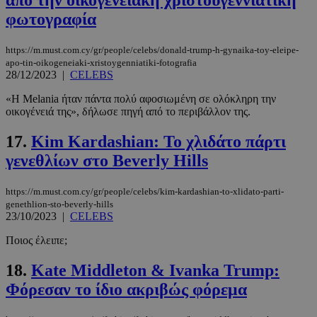
PinToTopCookie
www.must.com.cy
12 ώρες
φωτογραφία
https://m.must.com.cy/gr/people/celebs/donald-trump-h-gynaika-toy-eleipe-
apo-tin-oikogeneiaki-xristoygenniatiki-fotografia
28/12/2023
|
CELEBS
«Η Melania ήταν πάντα πολύ αφοσιωμένη σε ολόκληρη την
οικογένειά της», δήλωσε πηγή από το περιβάλλον της.
17.
Kim Kardashian: Το χλιδάτο πάρτι
γενεθλίων στο Beverly Hills
__cf_bm
29 λεπτά 5
Cloudflare Inc.
δευτερόλε
.twitter.com
https://m.must.com.cy/gr/people/celebs/kim-kardashian-to-xlidato-parti-
genethlion-sto-beverly-hills
23/10/2023
|
CELEBS
Google
Privacy Policy
Ποιος έλειπε;
18.
Kate Middleton & Ivanka Trump:
Φόρεσαν το ίδιο ακριβώς φόρεμα