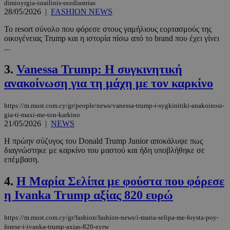
dimioyrgia-israilinis-sxediastrias
28/05/2026
|
FASHION NEWS
Το resort σύνολο που φόρεσε στους γαμήλιους εορτασμούς της
οικογένειας Trump και η ιστορία πίσω από το brand που έχει γίνει
...
3.
Vanessa Trump: Η συγκινητική
ανακοίνωση για τη μάχη με τον καρκίνο
https://m.must.com.cy/gr/people/news/vanessa-trump-i-sygkinitiki-anakoinosi-
gia-ti-maxi-me-ton-karkino
21/05/2026
|
NEWS
Η πρώην σύζυγος του Donald Trump Junior αποκάλυψε πως
διαγνώστηκε με καρκίνο του μαστού και ήδη υποβλήθηκε σε
επέμβαση.
4.
Η Μαρία Σελίπα με φούστα που φόρεσε
η Ivanka Trump αξίας 820 ευρώ
https://m.must.com.cy/gr/fashion/fashion-news/i-maria-selipa-me-foysta-poy-
forese-i-ivanka-trump-axias-820-eyrw