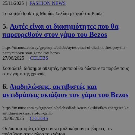
25/11/2025
|
FASHION NEWS
Το κομψό look της Μαρίας Σελίπα με φούστα Prada.
5.
Αυτές είναι οι διασημότητες που θα
παρευρεθούν στον γάμο του Bezos
https://m.must.com.cy/gr/people/celebs/aytes-einai-oi-diasimotites-poy-tha-
pareyrethoyn-ston-gamo-toy-bezos
27/06/2025
|
CELEBS
Σοσιαλιτέ, διάσημοι αθλητές, ηθοποιοί θα δώσουν το παρών τους
στον γάμο της χρονιάς
6.
Διαδηλώσεις, ακτιβιστές και
αντιδράσεις σκιάζουν τον γάμο του Bezos
https://m.must.com.cy/gr/people/celebs/diadilwseis-aktibistikes-energeies-kai-
antidraseis-skiazoyn-ton-gamo
26/06/2025
|
CELEBS
Οι διαμαρτυρίες στόχευαν να μπλοκάρουν με βάρκες την
πρόσβαση στον χώρο του γάμου.