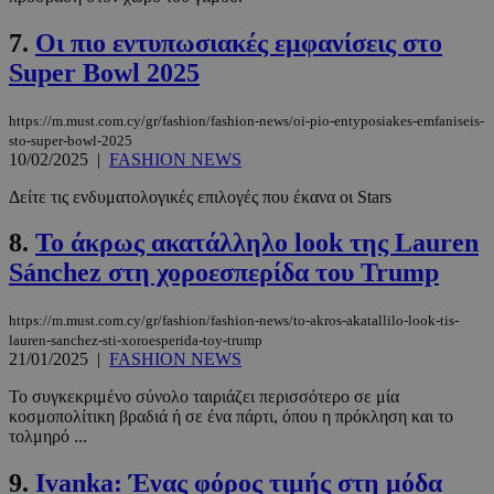
7.
Οι πιο εντυπωσιακές εμφανίσεις στο
Super Bowl 2025
https://m.must.com.cy/gr/fashion/fashion-news/oi-pio-entyposiakes-emfaniseis-
sto-super-bowl-2025
10/02/2025
|
FASHION NEWS
Δείτε τις ενδυματολογικές επιλογές που έκανα οι Stars
8.
Το άκρως ακατάλληλο look της Lauren
Sánchez στη χοροεσπερίδα του Trump
https://m.must.com.cy/gr/fashion/fashion-news/to-akros-akatallilo-look-tis-
lauren-sanchez-sti-xoroesperida-toy-trump
21/01/2025
|
FASHION NEWS
Το συγκεκριμένο σύνολο ταιριάζει περισσότερο σε μία
κοσμοπολίτικη βραδιά ή σε ένα πάρτι, όπου η πρόκληση και το
τολμηρό ...
9.
Ivanka: Ένας φόρος τιμής στη μόδα