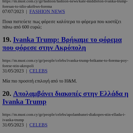
https://m.must.com.cy/gr/fashion/fashion-news/kate-middleton-ivanka-trump-
__cf_bm
29 λεπτά 5
Cloudflare Inc.
foresan-to-idio-akribws-forema
δευτερόλε
.pexels.com
07/07/2023
|
FASHION NEWS
Ποια πιστεύετε πως φόρεσε καλύτερα το φόρεμα που κοστίζει
πάνω από 600 ευρώ;
19.
Ivanka Trump: Βρήκαμε το φόρεμα
που φόρεσε στην Ακρόπολη
https://m.must.com.cy/gr/people/celebs/ivanka-trump-brikame-to-forema-poy-
forese-stin-akropoli
LangCookie
www.must.com.cy
1 εβδομάδα
31/05/2023
|
CELEBS
μέρες
Μία πιο προσιτή επιλογή από το H&M.
20.
Απολαμβάνει διακοπές στην Ελλάδα η
CookieScriptConsent
4 εβδομάδ
CookieScript
Ivanka Trump
2 μέρες
www.must.com.cy
https://m.must.com.cy/gr/people/celebs/apolambanei-diakopes-stin-ellada-i-
ivanka-trump
31/05/2023
|
CELEBS