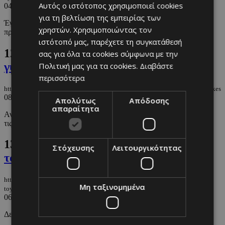
Αυτός ο ιστότοπος χρησιμοποιεί cookies
04/12/2024
|
CELEBS
για τη βελτίωση της εμπειρίας των
Έγινε αμέσως viral η σιλουέτα της 43χρονης κόρης του νέου
χρηστών. Χρησιμοποιώντας τον
προέδρου των ΗΠΑ
ιστότοπό μας, παρέχετε τη συγκατάθεσή
12.
Νίκη για τον Trump...Ήττα για τις
σας για όλα τα cookies σύμφωνα με την
γυναίκες
Πολιτική μας για τα cookies.
Διαβάστε
περισσότερα
https://m.must.com.cy/gr/people/celebs/niki-gia-ton-trump-itta-gia-tis-gynaikes
08/11/2024
|
CELEBS
Απολύτως
Απόδοσης
απαραίτητα
Αναλύουμε τις συνέπειες εκλογής του Donald Trump όσο αφορά
τις γυναίκες.
13.
Ο Trump γιορτάζει με την οικογένειά
Στόχευσης
Λειτουργικότητας
του επι σκηνής
https://m.must.com.cy/gr/people/news/o-trump-giortazei-me-tin-oikogeneia-
Μη ταξινομημένα
toy-epi-skinis
06/11/2024
|
NEWS
Δείτε τις φωτογραφίες.