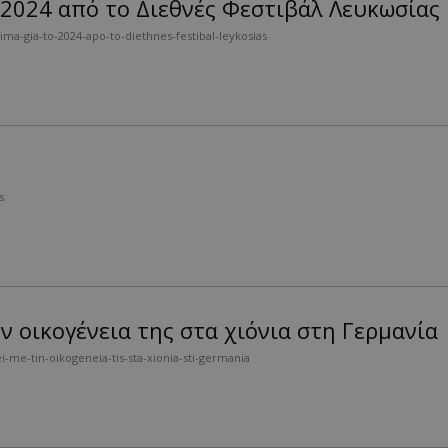
 2024 από το Διεθνές Φεστιβάλ Λευκωσίας
a-gia-to-2024-apo-to-diethnes-festibal-leykosias
s
ν οικογένεια της στα χιόνια στη Γερμανία
i-me-tin-oikogeneia-tis-sta-xionia-sti-germania