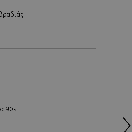
βραδιάς
α 90s