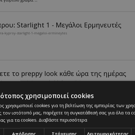
 γιορτινό χρώμα. ...
ου: Starlight 1 - Μεγάλοι Ερμηνευτές
ra-kyproy-starlight-1-megaloi-ermineytes
χετε το preppy look κάθε ώρα της ημέρας
rt-pws-na-petyxete-to-preppy-look-kathe-wra-tis-imeras
τότοπος χρησιμοποιεί cookies
του χειμώνα....
ς χρησιμοποιεί cookies για τη βελτίωση της εμπειρίας των χρη
 τον ιστότοπό μας, παρέχετε τη συγκατάθεσή σας για όλα τα 
ας για τα cookies.
Διαβάστε περισσότερα
εψε στο Βατικανό και συναντήθηκε με τον
i-taxidepse-sto-batikano-kai-synantithike-me-ton-papa
Απόδοσης
Στόχευσης
Λειτουργικότητας