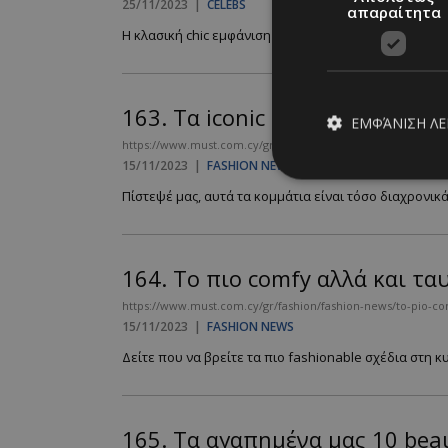
25/11/2023
|
CELEBS
απαραίτητα
Η κλασική chic εμφάνιση του Προέδρου και της Πρώτης
163.
Tα iconic πανωφόρια που 
ΕΜΦΆΝΙΣΗ Λ
https://www.must.com.cy/gr/fashion/fashion-news/ta-iconic
15/11/2023
|
FASHION NEWS
Πίστεψέ μας, αυτά τα κομμάτια είναι τόσο διαχρονικά
Απολύτω
Τα απολύτως απαραίτ
164.
Τo πιο comfy αλλά και τ
διαχείριση λογαρια
https://www.must.com.cy/gr/fashion/fashion-news/to-pio-co
Ονοματεπώνυμο
15/11/2023
|
FASHION NEWS
PinToTopCookie
Δείτε που να βρείτε τα πιο fashionable σχέδια στη κυ
165.
Τα αγαπημένα μας 10 beau
__cf_bm