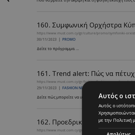
Που να βρείτε την ακριβή και τη φθηνή εκδοχή τους σε
160.
Συμφωνική Ορχήστρα Κύπρ
https://www.must.com.cy/gr/culture/promo/symfoniki-orxist
30/11/2023
|
PROMO
Δείτε το πρόγραμμα. ...
161.
Trend alert: Πώς να πέτυ
https://www.must.com.cy/gr/fashion/fashion-news/trend-ale
29/11/2023
|
FASHION NEWS
Αυτός ο ισ
Δείτε πώς μπορείτε να υιοθετήσετε την πιο chic τάση 
Αυτός ο ιστότοπο
Χρησιμοποιώντας
με την Πολιτική μ
162.
Προεδρικό ζευγάρι: Ταξίδ
https://www.must.com.cy/gr/people/celebs/proedriko-zeygar
Απολύτως