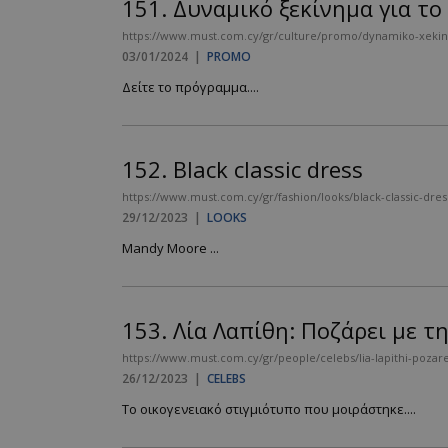
151.
Δυναμικό ξεκίνημα για το
https://www.must.com.cy/gr/culture/promo/dynamiko-xekinim
03/01/2024
|
PROMO
Δείτε το πρόγραμμα....
152.
Black classic dress
https://www.must.com.cy/gr/fashion/looks/black-classic-dres
29/12/2023
|
LOOKS
Mandy Moore ...
153.
Λία Λαπίθη: Ποζάρει με τη
https://www.must.com.cy/gr/people/celebs/lia-lapithi-pozare
26/12/2023
|
CELEBS
Το οικογενειακό στιγμιότυπο που μοιράστηκε....