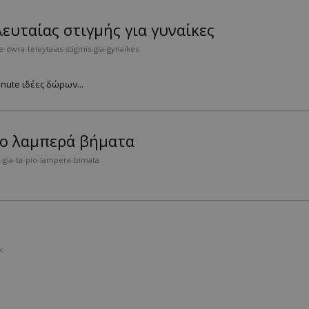
λευταίας στιγμής για γυναίκες
-dwra-teleytaias-stigmis-gia-gynaikes
nute ιδέες δώρων...
πιο λαμπερά βήματα
-gia-ta-pio-lampera-bimata
k