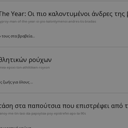
he Year: Οι πιο καλοντυμένοι άνδρες της 
yproy-man-of-the-year-oi-pio-kalontymenoi-andres-tis-bradias
τους στα βραβεία...
αθλητικών ρούχων
nea-epoxi-ton-athlitikwn-royxon
ζωής για όλους ...
τάση στα παπούτσια που επιστρέφει από τ
anoy-me-tin-tasi-sta-papoytsia-poy-epistrefei-apo-ta-90s