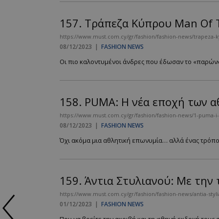
157.
Τράπεζα Κύπρου Man Of T
https://www.must.com.cy/gr/fashion/fashion-news/trapeza-k
08/12/2023
|
FASHION NEWS
Οι πιο καλοντυμένοι άνδρες που έδωσαν το «παρών» 
158.
PUMA: Η νέα εποχή των 
https://www.must.com.cy/gr/fashion/fashion-news/1-puma-i-
08/12/2023
|
FASHION NEWS
Όχι ακόμα μια αθλητική επωνυμία… αλλά ένας τρόπος 
159.
Άντια Στυλιανού: Με την 
https://www.must.com.cy/gr/fashion/fashion-news/antia-styli
01/12/2023
|
FASHION NEWS