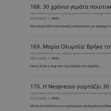
168.
30 χρόνια γεμάτα ποιοτικ
PHPSESSID
https://www.must.com.cy/gr/people/news/30-xronia-gemata-p
09/11/2023
|
NEWS
Μια σειρά από εορταστικές εκδηλώσεις με αφορμή τα 
169.
Μαρία Ολυμπία: Βρήκε το
VISITOR_PRIVACY
https://www.must.com.cy/gr/people/news/maria-olympia-brik
08/11/2023
|
NEWS
Ποιος είναι ο σεφ που της έκλεψε την καρδιά;...
takeOverCookie
170.
H Nespresso γιορτάζει 3
https://www.must.com.cy/gr/people/news/h-nespresso-giorta
02/11/2023
|
NEWS
AdSphere-GDPR
Μέσα στα πλαίσια των εορτασμών πραγματοποιήθηκε M