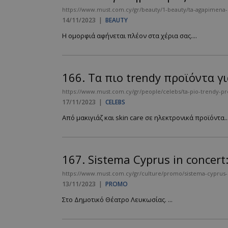
https://www.must.com.cy/gr/beauty/1-beauty/ta-agapimena-ma
14/11/2023
|
BEAUTY
Η ομορφιά αφήνεται πλέον στα χέρια σας....
__cf_bm
166.
Τα πιο trendy προϊόντα γι
LangCookie
https://www.must.com.cy/gr/people/celebs/ta-pio-trendy-proi
CookieScriptConse
17/11/2023
|
CELEBS
Από μακιγιάζ και skin care σε ηλεκτρονικά προϊόντα..
_scc_session
167.
Sistema Cyprus in concert
PHPSESSID
https://www.must.com.cy/gr/culture/promo/sistema-cyprus-
13/11/2023
|
PROMO
Στο Δημοτικό Θέατρο Λευκωσίας. ...