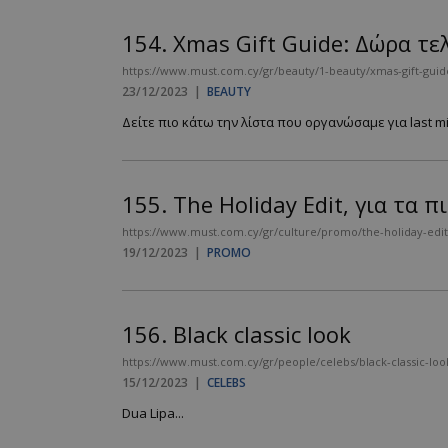
154.
Xmas Gift Guide: Δώρα τε
https://www.must.com.cy/gr/beauty/1-beauty/xmas-gift-guide
23/12/2023
|
BEAUTY
Δείτε πιο κάτω την λίστα που οργανώσαμε για last mi
155.
The Holiday Edit, για τα 
https://www.must.com.cy/gr/culture/promo/the-holiday-edit
19/12/2023
|
PROMO
156.
Black classic look
https://www.must.com.cy/gr/people/celebs/black-classic-loo
15/12/2023
|
CELEBS
Dua Lipa...