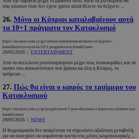
Από την παραλία μέχρι το βραδινό ποτό, αυτά τα χτενίσματα θα
σας σώσουν όταν δεν έχετε χρόνο αλλά θέλετε να δείχνετε ...
26.
Μόνο οι Κύπριοι καταλαβαίνουν αυτά
PHPSESSID
συνεδρί
PHP.net
τα 10+1 πράγματα τον Κατακλυσμό
www.must.com.cy
https://m.must.com.cy/gr/culture/entertainment/mono-oi-kyprioi-
katalabainoyn-ayta-ta-10-1-pragmata-ton-kataklysmo
29/05/2026
|
ENTERTAINMENT
Από τα ατελείωτα μποτιλιαρίσματα μέχρι τους λουκουμάδες και τα
stories που αποκαλύπτουν πού βρίσκεται όλη η Κύπρος, το
τριήμερο ...
27.
Πώς θα είναι ο καιρός το τριήμερο του
Κατακλυσμού
https://m.must.com.cy/gr/people/news/1-pws-tha-einai-o-kairos-to-triimero-toy-
kataklysmoy
29/05/2026
|
NEWS
Η θερμοκρασία δεν αναμένεται να σημειώσει αξιόλογη μεταβολή,
για να συνεχίσει να κυμαίνεται κοντά στις μέσες κλιματολογικές ...