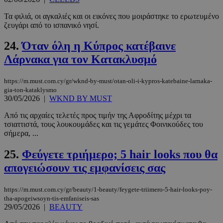
Τα φιλιά, οι αγκαλιές και οι εικόνες που μοιράστηκε το ερωτευμένο
LangCookie
www.must.com.cy
1 εβδομάδα
ζευγάρι από το ισπανικό νησί.
μέρες
24.
Όταν όλη η Κύπρος κατέβαινε
Λάρνακα για τον Κατακλυσμό
CookieScriptConsent
4 εβδομάδ
CookieScript
2 μέρες
www.must.com.cy
https://m.must.com.cy/gr/wknd-by-must/otan-oli-i-kypros-katebaine-larnaka-
gia-ton-kataklysmo
30/05/2026
|
WKND BY MUST
Από τις αρχαίες τελετές προς τιμήν της Αφροδίτης μέχρι τα
τσιαττιστά, τους λουκουμάδες και τις γεμάτες Φοινικούδες του
σήμερα, ...
25.
Φεύγετε τριήμερο; 5 hair looks που θα
απογειώσουν τις εμφανίσεις σας
https://m.must.com.cy/gr/beauty/1-beauty/feygete-triimero-5-hair-looks-poy-
_scc_session
.entelia-
19 λεπτά 5
tha-apogeiwsoyn-tis-emfaniseis-sas
adserver.com
δευτερόλε
29/05/2026
|
BEAUTY