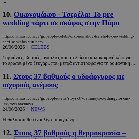
...
10.
Οικονομάκου - Τσερέλα: Το pre
wedding πάρτι σε σκάφος στην Πάρο
https://m.must.com.cy/gr/people/celebs/oikonomakoy-tserela-to-pre-wedding-
parti-se-skafos-stin-paro
26/06/2026
|
CELEBS
Σαμπάνιες, βουτιές, αγκαλιές και ατελείωτο καλοκαιρινό κέφι για
το ερωτευμένο ζευγάρι, που μετρά αντίστροφα για τη ρομαντική ...
11.
Στους 37 βαθμούς ο υδράργυρος με
ισχυρούς ανέμους
https://m.must.com.cy/gr/people/news/stoys-37-bathmoys-o-ydrargyros-me-
isxyroys-anemoys
24/06/2026
|
NEWS
Η θάλασσα θα είναι λίγο ταραγμένη.
12.
Στους 37 βαθμούς η θερμοκρασία –