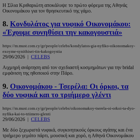
Η Σίλια Κριθαριώτη αποκάλυψε το πρώτο φόρεμα της Αθηνάς
Οικονομάκου για τον θρησκευτικό της γάμο.
8.
Κονδυλάτος για νυφικό Οικονομάκου:
«Έχουμε συνηθίσει την κακογουστιά»
https://m.must.com.cy/gr/people/celebs/kondylatos-gia-nyfiko-oikonomakoy-
exoyme-synithisei-tin-kakogoystia
29/06/2026
|
CELEBS
Αιχμηρή ανάρτηση από τον σχεδιαστή κοσμημάτων για την bridal
εμφάνιση της ηθοποιού στην Πάρο.
9.
Οικονομάκου - Τσερέλα: Οι όρκοι, τα
δύο νυφικά και το τριήμερο γλέντι
https://m.must.com.cy/gr/people/celebs/oikonomakoy-tserela-oi-orkoi-ta-dyo-
nyfika-kai-to-triimero-glenti
29/06/2026
|
CELEBS
Με δύο ξεχωριστά νυφικά, συγκινητικούς όρκους αγάπης και ένα
τριήμερο γεμάτο πάρτι, μουσική και χορό, η Αθηνά Οικονομάκου