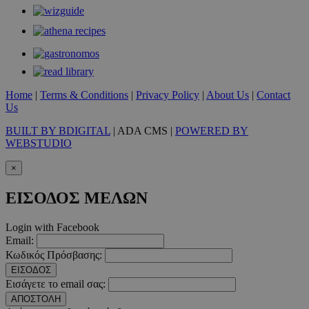
Home
|
Terms & Conditions
|
Privacy Policy
|
About Us
|
Contact
takeOverCookie
www.must.com.cy
1 μέρα
Us
BUILT BY BDIGITAL
| ADA CMS |
POWERED BY
WEBSTUDIO
×
ΕΙΣΟΔΟΣ ΜΕΛΩΝ
Login with Facebook
Email:
Κωδικός Πρόσβασης:
AdSphere-GDPR
delivery.ad-
1 χρόνος
sphere.eu
ΕΙΣΟΔΟΣ
Εισάγετε το email σας:
ΑΠΟΣΤΟΛΗ