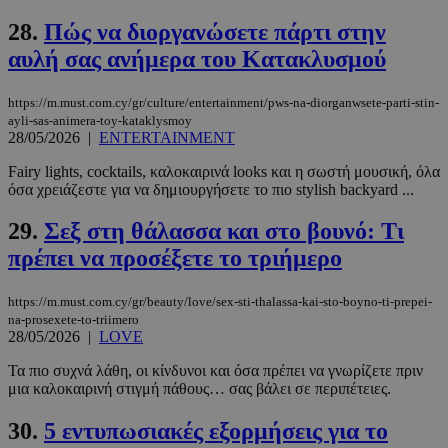
28.
Πώς να διοργανώσετε πάρτι στην
αυλή σας ανήμερα του Κατακλυσμού
https://m.must.com.cy/gr/culture/entertainment/pws-na-diorganwsete-parti-stin-
ayli-sas-animera-toy-kataklysmoy
PHPSESSID
συνεδρί
PHP.net
28/05/2026
|
ENTERTAINMENT
m.must.com.cy
Fairy lights, cocktails, καλοκαιρινά looks και η σωστή μουσική, όλα
όσα χρειάζεστε για να δημιουργήσετε το πιο stylish backyard ...
29.
Σεξ στη θάλασσα και στο βουνό: Τι
πρέπει να προσέξετε το τριήμερο
https://m.must.com.cy/gr/beauty/love/sex-sti-thalassa-kai-sto-boyno-ti-prepei-
na-prosexete-to-triimero
28/05/2026
|
LOVE
Τα πιο συχνά λάθη, οι κίνδυνοι και όσα πρέπει να γνωρίζετε πριν
μια καλοκαιρινή στιγμή πάθους… σας βάλει σε περιπέτειες.
30.
5 εντυπωσιακές εξορμήσεις για το