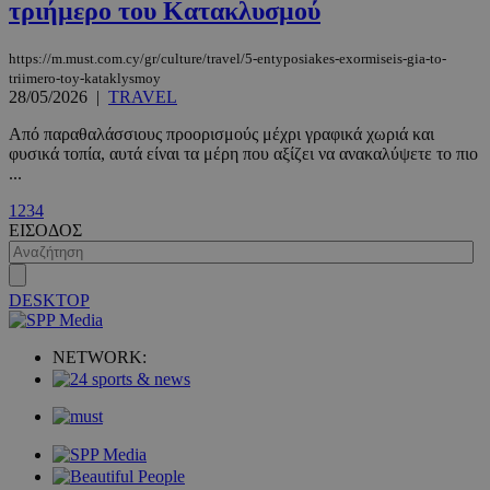
τριήμερο του Κατακλυσμού
https://m.must.com.cy/gr/culture/travel/5-entyposiakes-exormiseis-gia-to-
triimero-toy-kataklysmoy
28/05/2026
|
TRAVEL
Από παραθαλάσσιους προορισμούς μέχρι γραφικά χωριά και
φυσικά τοπία, αυτά είναι τα μέρη που αξίζει να ανακαλύψετε το πιο
...
VISITOR_PRIVACY_METADATA
5 μήνες 4
YouTube
1
2
3
4
εβδομάδε
.youtube.com
ΕΙΣΟΔΟΣ
DESKTOP
NETWORK: