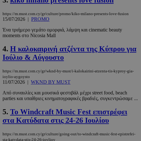
3.
kiko milano presents love fusion
https://m.must.com.cy/gr/culture/promo/kiko-milano-presents-love-fusion
15/07/2026
|
PROMO
Ένα τριήμερο γεμάτο ομορφιά, λάμψη και cinematic beauty
moments στο Nicosia Mall
4.
Η καλοκαιρινή ατζέντα της Κύπρου για
Ιούλιο & Αύγουστο
https://m.must.com.cy/gr/wknd-by-must/i-kalokairini-atzenta-tis-kyproy-gia-
ioylio-aygoysto
11/07/2026
|
WKND BY MUST
Από συναυλίες και μουσικά φεστιβάλ μέχρι street food, beach
parties και υπαίθριες κινηματογραφικές βραδιές, συγκεντρώσαμε ...
5.
Το Windcraft Music Fest επιστρέφει
στα Κατύδατα στις 24-26 Ιουλίου
https://m.must.com.cy/gr/culture/going-out/to-windcraft-music-fest-epistrefei-
sta-katydata-stis-24-26-ioylioy