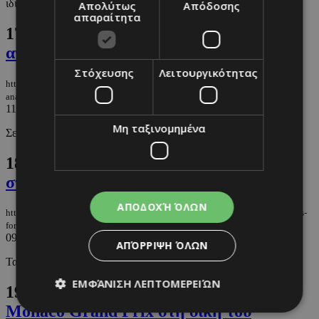
ιδιαίτεροι κουμπάροι και όσα έχουν γίνει γνωστά για την πιο ...
Απολύτως
Απόδοσης
απαραίτητα
17.
Αίθριος καιρός με σύννεφα - Που
αναμένονται βροχές
Στόχευσης
Λειτουργικότητας
https://m.must.com.cy/gr/people/news/aithrios-kairos-me-synnefa-poy-
anamenontai-broxes
11/06/2026
|
NEWS
Μη ταξινομημένα
Σε καταιγίδα ενδέχεται να πέσει χαλάζι
18.
Τι φόρεσαν οι WAGs της Formula 1
στο Μονακό
ΑΠΟΔΟΧΉ ΌΛΩΝ
https://m.must.com.cy/gr/fashion/fashion-news/oi-pio-kalontymenes-wags-tis-
formula-1-sto-monako
09/06/2026
|
FASHION NEWS
ΑΠΌΡΡΙΨΗ ΌΛΩΝ
Τα looks που έκλεψαν την παράσταση από την πίστα
ΕΜΦΆΝΙΣΗ ΛΕΠΤΟΜΕΡΕΙΏΝ
19.
Ο Lewis Hamilton μετέτρεψε το
Monaco Grand Prix στη δική του