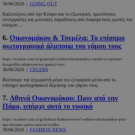
30/06/2026
|
GOING OUT
Καλλιτέχνες από την Κύπρο και το εξωτερικό, πρωτότυπες
συνεργασίες και μουσικές παραδόσεις από διαφορετικές γωνιές του
κόσμου ...
6.
Οικονομάκου & Τσερέλα: Το επίσημο
φωτογραφικό άλμπουμ του γάμου τους
https://m.must.com.cy/gr/people/celebs/oikonomakoy-tserela-to-episimo-
fotografiko-almpoym-toy-gamoy-toys
30/06/2026
|
CELEBS
Βλέπουμε την ξεχωριστή μέρα του ζευγαριού μέσα από το
επίσημο φωτογραφικού άλμπουμ του γάμου τους.
7.
Αθηνά Oικονομάκου: Πριν από την
Πάρο, υπήρχε αυτό το νυφικό
https://m.must.com.cy/gr/fashion/fashion-news/1-athina-oikonomakoy-prin-
apo-tin-paro-ypirxe-ayto-to-nyfiko
30/06/2026
|
FASHION NEWS