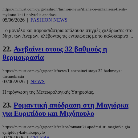
https://m.must.com.cy/gr/fashion/fashion-news/iliana-oi-emfaniseis-tis-sti-
__cf_bm
29 λεπτά 5
Cloudflare Inc.
mykono-kai-i-polytelis-apodrasi
δευτερόλε
.twitter.com
05/06/2026
|
FASHION NEWS
Το μοντέλο και παρουσιάστρια απόλαυσε στιγμές χαλάρωσης στο
Google
Νησί των Ανέμων, κλέβοντας τις εντυπώσεις με το καλοκαιρινό ...
Privacy Policy
22.
Ανεβαίνει στους 32 βαθμούς η
θερμοκρασία
https://m.must.com.cy/gr/people/news/1-anebainei-stoys-32-bathmoys-i-
thermokrasia
03/06/2026
|
NEWS
__cf_bm
29 λεπτά 5
Cloudflare Inc.
δευτερόλε
.pexels.com
Η πρόγνωση της Μετεωρολογικής Υπηρεσίας.
23.
Ρομαντική απόδραση στη Μαγιόρκα
για Ευριπίδου και Μιχόπουλο
https://m.must.com.cy/gr/people/celebs/romantiki-apodrasi-sti-magiorka-gia-
eyripidoy-kai-mixopoylo
02/06/2026
|
CELEBS