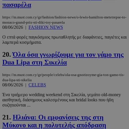
πασαρέλα
Απολύτως απαραίτητα
Απόδοσης
Στόχευσης
Λειτουργικότητας
https://m.must.com.cy/gr/fashion/fashion-news/o-lewis-hamilton-metetrepse-to-
monaco-grand-prix-sti-diki-toy-pasarela
Μη ταξινομημένα
08/06/2026
|
FASHION NEWS
Τα απολύτως απαραίτητα cookies επιτρέπουν
Ο επτά φορές παγκόσμιος πρωταθλητής με διαφάνειες, παγιέτες και
βασικές λειτουργίες του ιστότοπου, όπως τη
λαμπερά κοσμήματα.
σύνδεση χρήστη και τη διαχείριση λογαριασμού.
Ο ιστότοπος δεν μπορεί να χρησιμοποιηθεί σωστά
20.
Όλα όσα γνωρίζουμε για τον γάμο της
χωρίς τα απολύτως απαραίτητα cookies.
Dua Lipa στη Σικελία
Προμηθευτής
/
Ονοματεπώνυμο
Λήξη
Πεδίο
https://m.must.com.cy/gr/people/celebs/ola-osa-gnorizoyme-gia-ton-gamo-tis-
PinToTopCookie
www.must.com.cy
12 ώρες
dua-lipa-sti-sikelia
08/06/2026
|
CELEBS
Ένα τριήμερο wedding weekend στη Σικελία, γεμάτο old-money
αισθητική, διάσημους καλεσμένους και bridal looks που ήδη
συζητιούνται ...
21.
Ηλιάνα: Οι εμφανίσεις της στη
Μύκονο και η πολυτελής απόδραση