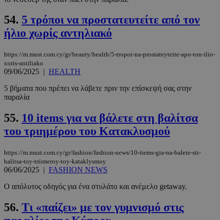
54.
5 τρόποι να προστατευτείτε από τον
ήλιο χωρίς αντηλιακό
CookieScriptConsent
4 εβδομάδ
CookieScript
2 μέρες
www.must.com.cy
https://m.must.com.cy/gr/beauty/health/5-tropoi-na-prostateyteite-apo-ton-ilio-
xoris-antiliako
09/06/2025
|
HEALTH
5 βήματα που πρέπει να λάβετε πριν την επίσκεψή σας στην
παραλία
55.
10 items για να βάλετε στη βαλίτσα
του τριημέρου του Κατακλυσμού
https://m.must.com.cy/gr/fashion/fashion-news/10-items-gia-na-balete-sti-
_scc_session
.entelia-
19 λεπτά 5
balitsa-toy-triimeroy-toy-kataklysmoy
adserver.com
δευτερόλε
06/06/2025
|
FASHION NEWS
Ο απόλυτος οδηγός για ένα στυλάτο και ανέμελο getaway.
56.
Τι «παίζει» με τον γυμνισμό στις