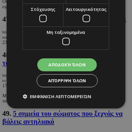
Οι καλύτερες αντηλιακές κρέμες που αφήνουν το μακιγιάζ να
εφαρμόσει τέλεια πάνω στο δέρμα.
Στόχευσης
Λειτουργικότητας
47.
Αν το εισιτήριο γράφει Read Library;
Μη ταξινομημένα
https://m.must.com.cy/gr/blogs/androniki-lasithiotaki/an-to-eisitirio-grafei-
read-library
23/06/2025
|
ΑΝΔΡΟΝΙΚΗ ΛΑΣΗΘΙΩΤΑΚΗ
48.
Τι πρέπει να περιέχει η baby bag σου
το καλοκαίρι
ΑΠΟΔΟΧΉ ΌΛΩΝ
https://m.must.com.cy/gr/beauty/health/ti-prepei-na-periexei-i-baby-bag-soy-
ΑΠΌΡΡΙΨΗ ΌΛΩΝ
to-kalokairi
17/06/2025
|
HEALTH
Μια αναλυτική λίστα με όλα όσα πρέπει να συμπεριλάβεις στην
ΕΜΦΆΝΙΣΗ ΛΕΠΤΟΜΕΡΕΙΏΝ
τσάντα του μωρού σου.
49.
5 σημεία του σώματος που ξεχνάς να
βάλεις αντηλιακό
Απολύτως απαραίτητα
Απόδοσης
Στόχευσης
Λειτουργικότητας