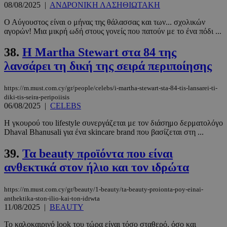
08/08/2025
|
ΑΝΔΡΟΝΙΚΗ ΛΑΣΗΘΙΩΤΑΚΗ
Ο Αύγουστος είναι ο μήνας της θάλασσας και των... σχολικών
αγορών! Μια μικρή ωδή στους γονείς που πατούν με το ένα πόδι ...
38.
Η Martha Stewart στα 84 της
λανσάρει τη δική της σειρά περιποίησης
https://m.must.com.cy/gr/people/celebs/i-martha-stewart-sta-84-tis-lansarei-ti-
diki-tis-seira-peripoiisis
06/08/2025
|
CELEBS
Η γκουρού του lifestyle συνεργάζεται με τον διάσημο δερματολόγο
Dhaval Bhanusali για ένα skincare brand που βασίζεται στη ...
39.
Τα beauty προϊόντα που είναι
ανθεκτικά στον ήλιο και τον ιδρώτα
https://m.must.com.cy/gr/beauty/1-beauty/ta-beauty-proionta-poy-einai-
anthektika-ston-ilio-kai-ton-idrwta
11/08/2025
|
BEAUTY
Το καλοκαιρινό look του τώρα είναι τόσο σταθερό, όσο και