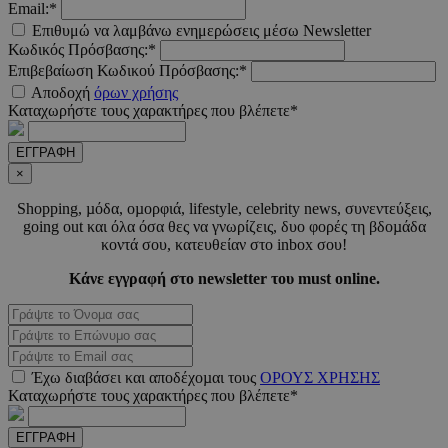
Email:*
Επιθυμώ να λαμβάνω ενημερώσεις μέσω Newsletter
Κωδικός Πρόσβασης:*
Επιβεβαίωση Κωδικού Πρόσβασης:*
Αποδοχή
όρων χρήσης
Καταχωρήστε τους χαρακτήρες που βλέπετε*
ΕΓΓΡΑΦΗ
Προμηθευτής
Ονοματεπώνυμο
Λήξη
Περιγραφή
Προμηθευτής
/
Πεδίο
×
Ονοματεπώνυμο
Λήξη
Περιγραφ
Προμηθευτής
/
Πεδίο
/
Ονοματεπώνυμο
Λήξη
Περιγραφ
__Secure-
.youtube.com
5 μήνες 4
Πεδίο
Shopping, µόδα, οµορφιά, lifestyle, celebrity news, συνεντεύξεις,
ROLLOUT_TOKEN
εβδομάδες
__cf_bm
29 λεπτά 55
Αυτό το c
Cloudflare
going out και όλα όσα θες να γνωρίζεις, δυο φορές τη βδοµάδα
δευτερόλεπτα
χρησιμοπο
_ga_CH3P0ECTRP
.must.com.cy
Inc.
1 χρόνος 11
Αυτό το c
Προμηθευτής
Ονοματεπώνυμο
Λήξη
Περιγραφή
κοντά σου, κατευθείαν στο inbox σου!
για τη δι
.onesignal.com
μήνες
χρησιμοπο
/
Πεδίο
μεταξύ
από το Go
ανθρώπων
Analytics 
Κάνε εγγραφή στο newsletter του must online.
CEDGDPR
.ced.cy
1 χρόνος
ρομπότ. Α
διατήρησ
είναι επω
κατάστασ
ttwid
.tiktok.com
11 μήνες 4
για τον
περιόδου
εβδομάδες
ιστότοπο,
σύνδεσης
προκειμέν
YSC
συνεδρία
Αυτό το co
Google LLC
κάνει έγκ
_ga_CP837CRZ23
.must.com.cy
1 χρόνος 11
Αυτό το c
έχει ρυθμισ
.youtube.com
αναφορές
μήνες
χρησιμοπο
Έχω διαβάσει και αποδέχοµαι τους
ΟΡΟΥΣ ΧΡΗΣΗΣ
από το You
σχετικά με
από το Go
για να
Καταχωρήστε τους χαρακτήρες που βλέπετε*
χρήση το
Analytics 
παρακολουθ
ιστότοπού
διατήρησ
τις προβολ
κατάστασ
των
ΕΓΓΡΑΦΗ
remixlang
1 χρόνος 5
Αυτό το c
vk.com
περιόδου