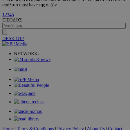
απόλυτο must have της σεζόν
1
2
3
4
5
ΕΙΣΟΔΟΣ
VISITOR_PRIVACY_METADATA
5 μήνες 4
YouTube
εβδομάδε
.youtube.com
DESKTOP
NETWORK:
Home
|
Terms & Conditions
|
Privacy Policy
|
About Us
|
Contact