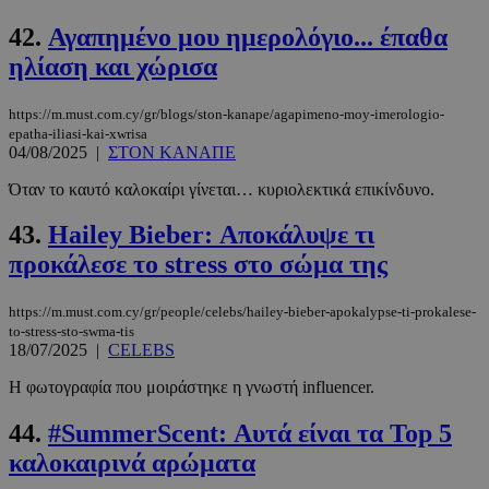
42.
Αγαπημένο μου ημερολόγιο... έπαθα
ηλίαση και χώρισα
https://m.must.com.cy/gr/blogs/ston-kanape/agapimeno-moy-imerologio-
epatha-iliasi-kai-xwrisa
04/08/2025
|
ΣΤΟΝ ΚΑΝΑΠΕ
Όταν το καυτό καλοκαίρι γίνεται… κυριολεκτικά επικίνδυνο.
43.
Hailey Bieber: Αποκάλυψε τι
προκάλεσε το stress στο σώμα της
https://m.must.com.cy/gr/people/celebs/hailey-bieber-apokalypse-ti-prokalese-
to-stress-sto-swma-tis
18/07/2025
|
CELEBS
Η φωτογραφία που μοιράστηκε η γνωστή influencer.
44.
#SummerScent: Αυτά είναι τα Top 5
καλοκαιρινά αρώματα