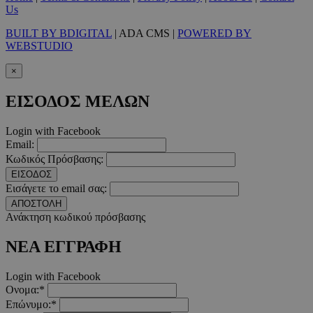
Us
BUILT BY BDIGITAL
| ADA CMS |
POWERED BY
WEBSTUDIO
takeOverCookie
www.must.com.cy
1 μέρα
×
ΕΙΣΟΔΟΣ ΜΕΛΩΝ
Login with Facebook
Email:
Κωδικός Πρόσβασης:
ΕΙΣΟΔΟΣ
Εισάγετε το email σας:
ΑΠΟΣΤΟΛΗ
AdSphere-GDPR
delivery.ad-
1 χρόνος
Ανάκτηση κωδικού πρόσβασης
sphere.eu
ΝΕΑ ΕΓΓΡΑΦΗ
Login with Facebook
Ονομα:*
Επώνυμο:*