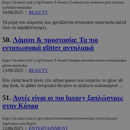
https://m.must.com.cy/gr/beauty/1-beauty/5-simeia-toy-swmatos-poy-xexnas-
Μη ταξινομημένα
na-baleis-antiliako
16/06/2025
|
BEAUTY
Τα απολύτως απαραίτητα cookies επιτρέπουν
βασικές λειτουργίες του ιστότοπου, όπως τη
Τα μέρη του σώματος που χρειάζονται αντηλιακή προστασία (αλλά
σύνδεση χρήστη και τη διαχείριση λογαριασμού.
όλοι τα παραβλέπουμε).
Ο ιστότοπος δεν μπορεί να χρησιμοποιηθεί σωστά
χωρίς τα απολύτως απαραίτητα cookies.
50.
Λάμψη & προστασία: Τα πιο
Προμηθευτής
/
Ονοματεπώνυμο
Λήξη
εντυπωσιακά glitter αντηλιακά
Πεδίο
PinToTopCookie
www.must.com.cy
12 ώρες
https://m.must.com.cy/gr/beauty/1-beauty/lampsi-prostasia-ta-pio-entyposiaka-
glitter-antiliaka
13/06/2025
|
BEAUTY
Είτε είσαι beach lover, είτε urban queen που λατρεύει το glow all
day look, το glitter αντηλιακό θα γίνει το απόλυτο καλοκαιρινό ...
51.
Αυτές είναι οι πιο luxury ξαπλώστρες
στην Κύπρο
https://m.must.com.cy/gr/culture/entertainment/aytes-einai-oi-pio-luxury-
__cf_bm
29 λεπτά 5
Cloudflare Inc.
xaplwstres-stin-kypro
δευτερόλε
.twitter.com
12/06/2025
|
ENTERTAINMENT