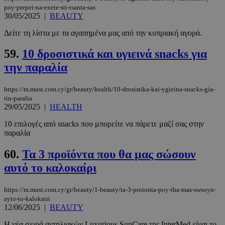
poy-prepei-na-exete-sti-tsanta-sas
30/05/2025
|
BEAUTY
PHPSESSID
συνεδρί
PHP.net
Δείτε τη λίστα με τα αγαπημένα μας από την κυπριακή αγορά.
m.must.com.cy
59.
10 δροσιστικά και υγιεινά snacks για
την παραλία
https://m.must.com.cy/gr/beauty/health/10-drosistika-kai-ygieina-snacks-gia-
tin-paralia
29/05/2025
|
HEALTH
10 επιλογές από snacks που μπορείτε να πάρετε μαζί σας στην
παραλία
60.
Τα 3 προϊόντα που θα μας σώσουν
αυτό το καλοκαίρι
https://m.must.com.cy/gr/beauty/1-beauty/ta-3-proionta-poy-tha-mas-swsoyn-
ayto-to-kalokairi
12/06/2025
|
BEAUTY
Η νέα σειρά αντηλιακών Luxurious SunCare της InterMed είναι το