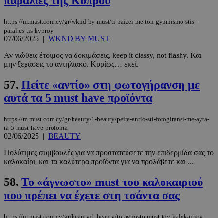
παραλίες της Κύπρου
PHPSESSID
συνεδρί
PHP.net
www.must.com.cy
https://m.must.com.cy/gr/wknd-by-must/ti-paizei-me-ton-gymnismo-stis-
paralies-tis-kyproy
07/06/2025
|
WKND BY MUST
Αν νιώθεις έτοιμος να δοκιμάσεις, keep it classy, not flashy. Και
μην ξεχάσεις το αντηλιακό. Κυρίως… εκεί.
57.
Πείτε «αντίο» στη φωτογήρανση με
αυτά τα 5 must have προϊόντα
https://m.must.com.cy/gr/beauty/1-beauty/peite-antio-sti-fotogiransi-me-ayta-
ta-5-must-have-proionta
02/06/2025
|
BEAUTY
Πολύτιμες συμβουλές για να προστατεύσετε την επιδερμίδα σας το
καλοκαίρι, και τα καλύτερα προϊόντα για να προλάβετε και ...
58.
Το «άγνωστο» must του καλοκαιριού
που πρέπει να έχετε στη τσάντα σας
https://m.must.com.cy/gr/beauty/1-beauty/to-agnosto-must-toy-kalokairioy-