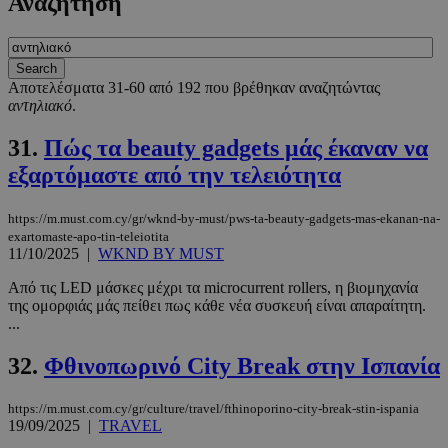
Αναζήτηση
Αποτελέσματα 31-60 από 192 που βρέθηκαν αναζητώντας
αντηλιακό
.
31.
Πώς τα beauty gadgets μάς έκαναν να
εξαρτόμαστε από την τελειότητα
https://m.must.com.cy/gr/wknd-by-must/pws-ta-beauty-gadgets-mas-ekanan-na-
exartomaste-apo-tin-teleiotita
11/10/2025
|
WKND BY MUST
Από τις LED μάσκες μέχρι τα microcurrent rollers, η βιομηχανία
της ομορφιάς μάς πείθει πως κάθε νέα συσκευή είναι απαραίτητη.
...
32.
Φθινοπωρινό City Break στην Ισπανία
https://m.must.com.cy/gr/culture/travel/fthinoporino-city-break-stin-ispania
19/09/2025
|
TRAVEL