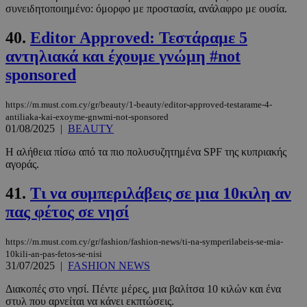
συνειδητοποιημένο: όμορφο με προστασία, ανάλαφρο με ουσία.
40.
Editor Approved: Τεστάραμε 5
αντηλιακά και έχουμε γνώμη #not
sponsored
https://m.must.com.cy/gr/beauty/1-beauty/editor-approved-testarame-4-
antiliaka-kai-exoyme-gnwmi-not-sponsored
01/08/2025
|
BEAUTY
Η αλήθεια πίσω από τα πιο πολυσυζητημένα SPF της κυπριακής
αγοράς.
41.
Τι να συμπεριλάβεις σε μια 10κιλη αν
πας φέτος σε νησί
https://m.must.com.cy/gr/fashion/fashion-news/ti-na-symperilabeis-se-mia-
10kili-an-pas-fetos-se-nisi
31/07/2025
|
FASHION NEWS
Διακοπές στο νησί. Πέντε μέρες, μια βαλίτσα 10 κιλών και ένα
στυλ που αρνείται να κάνει εκπτώσεις.