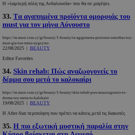
Η «λαμπερή πόλη της Ανδαλουσία» που θα σε μαγέψει.
33.
Tα αγαπημένα προϊόντα ομορφιάς του
must για τον μήνα Αύγουστο
https://m.must.com.cy/gr/beauty/1-beauty/ta-agapimena-proionta-omorfias-toy-
must-gia-ton-mina-aygoysto
22/08/2025
|
BEAUTY
Editor Favorites
34.
Skin rehab: Πώς αναζωογονείς το
δέρμα σου μετά το καλοκαίρι
https://m.must.com.cy/gr/beauty/1-beauty/skin-rehab-pws-anazoogoneis-to-
derma-soy-meta-to-kalokairi
19/08/2025
|
BEAUTY
Η After-Sun περιποίηση που πρέπει να κάνεις μετά τις διακοπές
35.
Η πιο εξωτική μυστική παραλία στην
Κύπρο βρίσκεται στη Λεμεσό