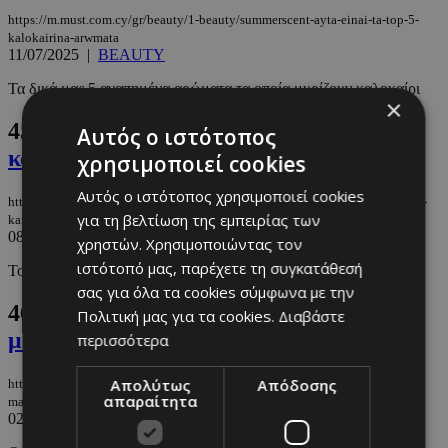
https://m.must.com.cy/gr/beauty/1-beauty/summerscent-ayta-einai-ta-top-5-
kalokairina-arwmata
11/07/2025
|
BEAUTY
Τα δικά μας 5 αγαπημένα αρώματα τα οποία μυρίζουν καλοκαίρι
×
45.
W Blush: Η νέα τεχνική που θα σας
Αυτός ο ιστότοπος
κάνει να φαίνεστε sunkissed
χρησιμοποιεί cookies
Αυτός ο ιστότοπος χρησιμοποιεί cookies
https://m.must.com.cy/gr/beauty/1-beauty/w-blush-i-nea-texniki-poy-tha-sas-
για τη βελτίωση της εμπειρίας των
kanei-na-faineste-sunkissed
08/07/2025
|
BEAUTY
χρηστών. Χρησιμοποιώντας τον
ιστότοπό μας, παρέχετε τη συγκατάθεσή
Το νέο trendy trick που θα αναβαθμίσει το κάθε μακιγιάζ σας.
σας για όλα τα cookies σύμφωνα με την
46.
Τα 5 ιδανικότερα SPF κάτω από το
Πολιτική μας για τα cookies.
Διαβάστε
μακιγιάζ
περισσότερα
Απολύτως
Απόδοσης
https://m.must.com.cy/gr/beauty/1-beauty/ta-5-idanikotera-spf-kato-apo-to-
απαραίτητα
makigiaz
02/07/2025
|
BEAUTY