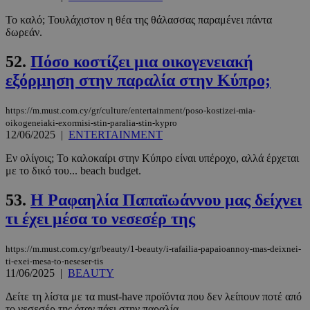
Το καλό; Τουλάχιστον η θέα της θάλασσας παραμένει πάντα
Google
δωρεάν.
Privacy Policy
52.
Πόσο κοστίζει μια οικογενειακή
εξόρμηση στην παραλία στην Κύπρο;
https://m.must.com.cy/gr/culture/entertainment/poso-kostizei-mia-
oikogeneiaki-exormisi-stin-paralia-stin-kypro
12/06/2025
|
ENTERTAINMENT
__cf_bm
29 λεπτά 5
Cloudflare Inc.
δευτερόλε
.pexels.com
Εν ολίγοις; Το καλοκαίρι στην Κύπρο είναι υπέροχο, αλλά έρχεται
με το δικό του... beach budget.
53.
Η Ραφαηλία Παπαϊωάννου μας δείχνει
τι έχει μέσα το νεσεσέρ της
https://m.must.com.cy/gr/beauty/1-beauty/i-rafailia-papaioannoy-mas-deixnei-
ti-exei-mesa-to-neseser-tis
11/06/2025
|
BEAUTY
LangCookie
www.must.com.cy
1 εβδομάδα
Δείτε τη λίστα με τα must-have προϊόντα που δεν λείπουν ποτέ από
μέρες
το νεσεσέρ της όταν πάει στην παραλία.