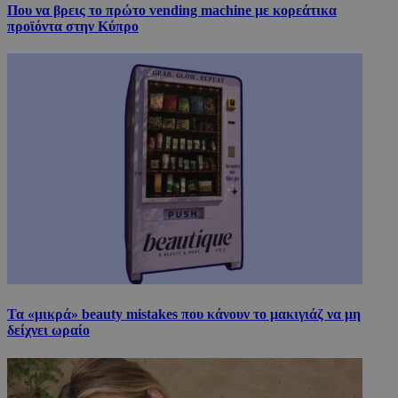
Που να βρεις το πρώτο vending machine με κορεάτικα
προϊόντα στην Κύπρο
Τα «μικρά» beauty mistakes που κάνουν το μακιγιάζ να μη
δείχνει ωραίο