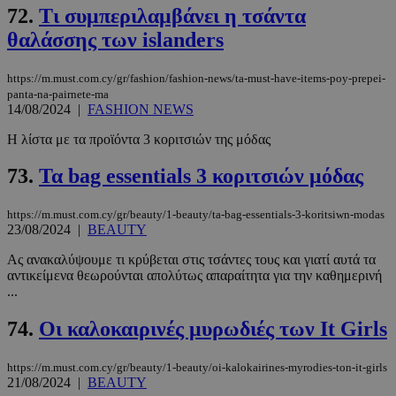
72.
Tι συμπεριλαμβάνει η τσάντα
θαλάσσης των islanders
https://m.must.com.cy/gr/fashion/fashion-news/ta-must-have-items-poy-prepei-
panta-na-pairnete-ma
14/08/2024
|
FASHION NEWS
Η λίστα με τα προϊόντα 3 κοριτσιών της μόδας
73.
Τα bag essentials 3 κοριτσιών μόδας
https://m.must.com.cy/gr/beauty/1-beauty/ta-bag-essentials-3-koritsiwn-modas
23/08/2024
|
BEAUTY
Ας ανακαλύψουμε τι κρύβεται στις τσάντες τους και γιατί αυτά τα
αντικείμενα θεωρούνται απολύτως απαραίτητα για την καθημερινή
...
74.
Οι καλοκαιρινές μυρωδιές των It Girls
https://m.must.com.cy/gr/beauty/1-beauty/oi-kalokairines-myrodies-ton-it-girls
21/08/2024
|
BEAUTY