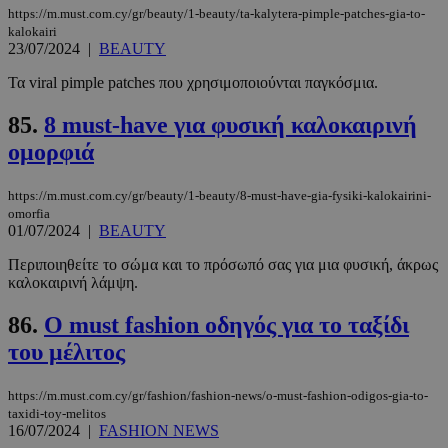
https://m.must.com.cy/gr/beauty/1-beauty/ta-kalytera-pimple-patches-gia-to-
kalokairi
CookieScriptConsent
4 εβδομάδ
CookieScript
23/07/2024
|
BEAUTY
2 μέρες
www.must.com.cy
Τα viral pimple patches που χρησιμοποιούνται παγκόσμια.
85.
8 must-have για φυσική καλοκαιρινή
ομορφιά
https://m.must.com.cy/gr/beauty/1-beauty/8-must-have-gia-fysiki-kalokairini-
omorfia
01/07/2024
|
BEAUTY
Περιποιηθείτε το σώμα και το πρόσωπό σας για μια φυσική, άκρως
καλοκαιρινή λάμψη.
_scc_session
.entelia-
19 λεπτά 5
adserver.com
δευτερόλε
86.
Ο must fashion οδηγός για το ταξίδι
του μέλιτος
https://m.must.com.cy/gr/fashion/fashion-news/o-must-fashion-odigos-gia-to-
taxidi-toy-melitos
PHPSESSID
συνεδρί
PHP.net
16/07/2024
|
FASHION NEWS
www.must.com.cy