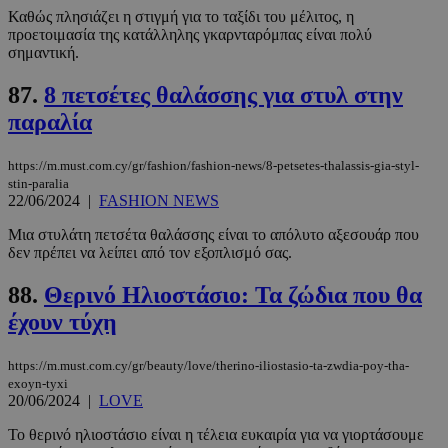
Καθώς πλησιάζει η στιγμή για το ταξίδι του μέλιτος, η
προετοιμασία της κατάλληλης γκαρνταρόμπας είναι πολύ
σημαντική.
87.
8 πετσέτες θαλάσσης για στυλ στην
παραλία
https://m.must.com.cy/gr/fashion/fashion-news/8-petsetes-thalassis-gia-styl-
stin-paralia
22/06/2024
|
FASHION NEWS
Mια στυλάτη πετσέτα θαλάσσης είναι το απόλυτο αξεσουάρ που
δεν πρέπει να λείπει από τον εξοπλισμό σας.
88.
Θερινό Ηλιοστάσιο: Τα ζώδια που θα
έχουν τύχη
https://m.must.com.cy/gr/beauty/love/therino-iliostasio-ta-zwdia-poy-tha-
exoyn-tyxi
20/06/2024
|
LOVE
Το θερινό ηλιοστάσιο είναι η τέλεια ευκαιρία για να γιορτάσουμε