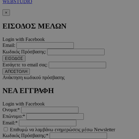
WEBSTUDIO
×
takeOverCookie
www.must.com.cy
1 μέρα
ΕΙΣΟΔΟΣ ΜΕΛΩΝ
Login with Facebook
Email:
Κωδικός Πρόσβασης:
ΕΙΣΟΔΟΣ
Εισάγετε το email σας:
ΑΠΟΣΤΟΛΗ
Ανάκτηση κωδικού πρόσβασης
AdSphere-GDPR
delivery.ad-
1 χρόνος
sphere.eu
ΝΕΑ ΕΓΓΡΑΦΗ
Login with Facebook
Ονομα:*
Επώνυμο:*
Email:*
Επιθυμώ να λαμβάνω ενημερώσεις μέσω Newsletter
Κωδικός Πρόσβασης:*