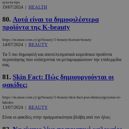
ayta-ta-tips
Τα απολύτως απαραίτητα cookies επιτρέπουν
19/07/2024
|
HEALTH
βασικές λειτουργίες του ιστότοπου, όπως τη
σύνδεση χρήστη και τη διαχείριση λογαριασμού.
80.
Αυτά είναι τα δημοφιλέστερα
Ο ιστότοπος δεν μπορεί να χρησιμοποιηθεί σωστά
χωρίς τα απολύτως απαραίτητα cookies.
προϊόντα της K-beauty
Προμηθευτής
/
Ονοματεπώνυμο
Λήξη
Πεδίο
https://m.must.com.cy/gr/beauty/1-beauty/korean-beauty
14/07/2024
|
BEAUTY
PinToTopCookie
www.must.com.cy
12 ώρες
Τα 5 πιο δημοφιλή και αποτελεσματικά κορεάτικα προϊόντα
περιποίησης που υπόσχονται να μεταμορφώσουν την επιδερμίδα
σας.
81.
Skin Fact: Πώς δημιουργούνται οι
φακίδες;
https://m.must.com.cy/gr/beauty/1-beauty/skin-fact-pws-dimioyrgoyntai-oi-
fakides
13/07/2024
|
BEAUTY
__cf_bm
29 λεπτά 5
Cloudflare Inc.
δευτερόλε
.twitter.com
Είναι οι φακίδες στην πραγματικότητα βλάβη από τον ήλιο;