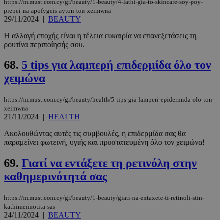
https://m.must.com.cy/gr/beauty/1-beauty/4-lathi-gia-to-skincare-soy-poy-
prepei-na-apofygeis-ayton-ton-xeimwna
29/11/2024
|
BEAUTY
Η αλλαγή εποχής είναι η τέλεια ευκαιρία να επανεξετάσεις τη
ρουτίνα περιποίησής σου.
68.
5 tips για λαμπερή επιδερμίδα όλο τον
χειμώνα
https://m.must.com.cy/gr/beauty/health/5-tips-gia-lamperi-epidermida-olo-ton-
xeimwna
21/11/2024
|
HEALTH
Ακολουθώντας αυτές τις συμβουλές, η επιδερμίδα σας θα
παραμείνει φωτεινή, υγιής και προστατευμένη όλο τον χειμώνα!
69.
Γιατί να εντάξετε τη ρετινόλη στην
καθημερινότητά σας
https://m.must.com.cy/gr/beauty/1-beauty/giati-na-entaxete-ti-retinoli-stin-
kathimerinotita-sas
24/11/2024
|
BEAUTY