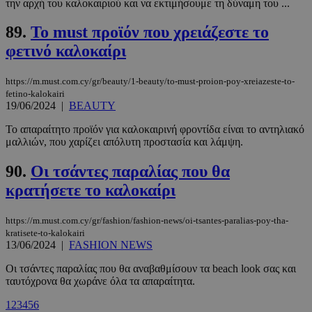
την αρχή του καλοκαιριού και να εκτιμήσουμε τη δύναμη του ...
PHPSESSID
συνεδρί
PHP.net
89.
Το must προϊόν που χρειάζεστε το
m.must.com.cy
φετινό καλοκαίρι
https://m.must.com.cy/gr/beauty/1-beauty/to-must-proion-poy-xreiazeste-to-
fetino-kalokairi
19/06/2024
|
BEAUTY
Το απαραίτητο προϊόν για καλοκαιρινή φροντίδα είναι το αντηλιακό
μαλλιών, που χαρίζει απόλυτη προστασία και λάμψη.
90.
Οι τσάντες παραλίας που θα
κρατήσετε το καλοκαίρι
https://m.must.com.cy/gr/fashion/fashion-news/oi-tsantes-paralias-poy-tha-
kratisete-to-kalokairi
13/06/2024
|
FASHION NEWS
Οι τσάντες παραλίας που θα αναβαθμίσουν τα beach look σας και
ταυτόχρονα θα χωράνε όλα τα απαραίτητα.
1
2
3
4
5
6