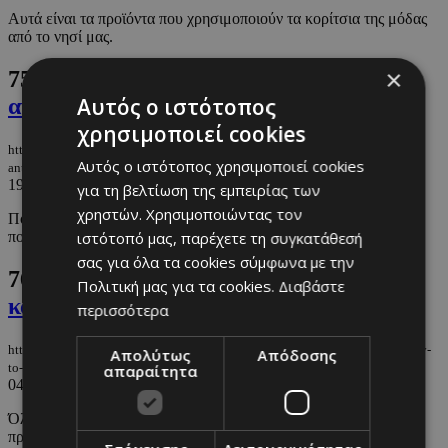
Αυτά είναι τα προϊόντα που χρησιμοποιούν τα κορίτσια της μόδας
από το νησί μας.
×
75.
3 σημαντικές πληροφορίες για τα
Αυτός ο ιστότοπος
αντηλιακά
χρησιμοποιεί cookies
https://m.must.com.cy/gr/beauty/1-beauty/3-simantikes-plirofories-gia-ta-
Αυτός ο ιστότοπος χρησιμοποιεί cookies
antiliaka
19/08/2024
|
BEAUTY
για τη βελτίωση της εμπειρίας των
χρηστών. Χρησιμοποιώντας τον
Ποιά είναι η σωστή ποσότητα που πρέπει να χρησιμοποιείτε και
ιστότοπό μας, παρέχετε τη συγκατάθεσή
πολλά άλλα που πρέπει να γνωρίζετε
σας για όλα τα cookies σύμφωνα με την
76.
Τί να αποφύγεις πριν τον γάμο σου το
Πολιτική μας για τα cookies.
Διαβάστε
καλοκαίρι
περισσότερα
https://m.must.com.cy/gr/beauty/1-beauty/ti-na-apofygeis-prin-ton-gamo-soy-
Απολύτως
Απόδοσης
to-kalokairi
απαραίτητα
04/08/2024
|
BEAUTY
Όλα τα beauty μυστικά για να έχεις λαμπερή επιδερμίδα και
πρόσωπο που ακτινοβολεί.