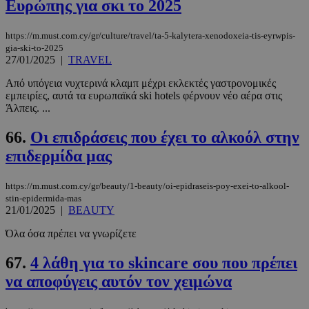
Ευρώπης για σκι το 2025
https://m.must.com.cy/gr/culture/travel/ta-5-kalytera-xenodoxeia-tis-eyrwpis-
gia-ski-to-2025
27/01/2025
|
TRAVEL
Από υπόγεια νυχτερινά κλαμπ μέχρι εκλεκτές γαστρονομικές
εμπειρίες, αυτά τα ευρωπαϊκά ski hotels φέρνουν νέο αέρα στις
Άλπεις. ...
66.
Οι επιδράσεις που έχει το αλκοόλ στην
επιδερμίδα μας
https://m.must.com.cy/gr/beauty/1-beauty/oi-epidraseis-poy-exei-to-alkool-
stin-epidermida-mas
21/01/2025
|
BEAUTY
Όλα όσα πρέπει να γνωρίζετε
67.
4 λάθη για το skincare σου που πρέπει
να αποφύγεις αυτόν τον χειμώνα