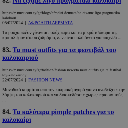
82.
Να είχαμε λίγο πραγματικό καλοκαίρι
Google
Privacy Policy
https://m.must.com.cy/gr/blogs/afroditi-dermata/na-eixame-ligo-pragmatiko-
kalokairi
05/07/2024
|
ΑΦΡΟΔΙΤΗ ΔΕΡΜΑΤΑ
Τα ρούχα πλέον γίνονται πολύχρωμα και τα μικρά τσόκαρα της
κροταλίζουν στα πεζοδρόμια, δεν είναι πολύ άνετα για παιχνίδι ...
__cf_bm
29 λεπτά 5
Cloudflare Inc.
83.
Τα must outfits για τα φεστιβάλ του
δευτερόλε
.pexels.com
καλοκαιριού
https://m.must.com.cy/gr/fashion/fashion-news/ta-must-outfits-gia-ta-festibal-
toy-kalokairioy
22/07/2024
|
FASHION NEWS
Μοναδικά κομμάτια από την κυπριακή αγορά για να αναδείξετε την
λάμψη του καλοκαιριού και να διασκεδάσετε χωρίς περιορισμούς.
...
84.
Τα καλύτερα pimple patches για το
LangCookie
www.must.com.cy
1 εβδομάδα
μέρες
καλοκαίρι