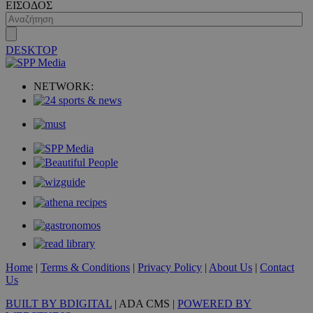
ΕΙΣΟΔΟΣ
DESKTOP
VISITOR_PRIVACY_METADATA
5 μήνες 4
YouTube
εβδομάδε
.youtube.com
NETWORK:
Home
|
Terms & Conditions
|
Privacy Policy
|
About Us
|
Contact
Us
BUILT BY BDIGITAL
| ADA CMS |
POWERED BY