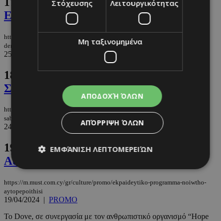
17.
«Το Νησί των Χαμένων Δέντρων»,
Στόχευσης
Λειτουργικότητας
Ελίφ Σαφάκ
https://m.must.com.cy/gr/blogs/androniki-lasithiotaki/to-nisi-ton-xamenon-
Μη ταξινομημένα
dentron-elif-safak
25/06/2024
|
ΑΝΔΡΟΝΙΚΗ ΛΑΣΗΘΙΩΤΑΚΗ
18.
10 προτάσεις για ένα αξέχαστο
Σαββατοκύριακο
ΑΠΟΔΟΧΉ ΌΛΩΝ
https://m.must.com.cy/gr/culture/going-out/10-protaseis-gia-ena-axexasto-
sabbatokyriako
ΑΠΌΡΡΙΨΗ ΌΛΩΝ
24/05/2024
|
GOING OUT
19.
Εκπαιδευτικό πρόγραμμα “Νοιώθω
ΕΜΦΆΝΙΣΗ ΛΕΠΤΟΜΕΡΕΙΏΝ
Αυτοπεποίθηση”
https://m.must.com.cy/gr/culture/promo/ekpaideytiko-programma-noiwtho-
Απολύτως απαραίτητα
Απόδοσης
aytopepoithisi
19/04/2024
|
PROMO
Στόχευσης
Λειτουργικότητας
Το Dove, σε συνεργασία με τον ανθρωπιστικό οργανισμό “Hope
Μη ταξινομημένα