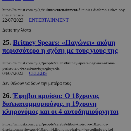
https://m.must.com.cy/gr/culture/entertainment/5-tainies-diaforon-eidwn-poy-
CookieScriptConsent
4 εβδομάδ
CookieScript
tha-latrepsete
2 μέρες
www.must.com.cy
22/07/2023
|
ENTERTAINMENT
Δείτε την λίστα
25.
Britney Spears: «Παγώνει» ακόμη
περισσότερο η σχέση με τους γιους της
https://m.must.com.cy/gr/people/celebs/britney-spears-pagwnei-akomi-
perissotero-i-sxesi-me-toys-gioys-tis
04/07/2023
|
CELEBS
Δεν θέλουν να δουν την μητέρα τους
_scc_session
.entelia-
19 λεπτά 5
adserver.com
δευτερόλε
26.
Έφηβοι κροίσοι: Ο 18χρονος
δισεκατομμυριούχος, η 19χρονη
κληρονόμος και οι 4 αυτοδημιούργητοι
https://m.must.com.cy/gr/people/celebs/efiboi-kroisoi-o-18xronos-
PHPSESSID
συνεδρί
PHP.net
www.must.com.cy
disekatommyrioyxos-i-19xroni-klironomos-kai-oi-4-aytodimioyrgitoi