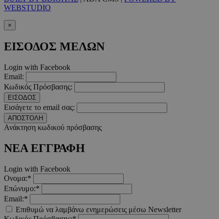
WEBSTUDIO
takeOverCookie
www.must.com.cy
1 μέρα
×
ΕΙΣΟΔΟΣ ΜΕΛΩΝ
Login with Facebook
Email:
Κωδικός Πρόσβασης:
ΕΙΣΟΔΟΣ
Εισάγετε το email σας:
ΑΠΟΣΤΟΛΗ
Ανάκτηση κωδικού πρόσβασης
AdSphere-GDPR
delivery.ad-
1 χρόνος
sphere.eu
ΝΕΑ ΕΓΓΡΑΦΗ
Login with Facebook
Ονομα:*
Επώνυμο:*
Email:*
Επιθυμώ να λαμβάνω ενημερώσεις μέσω Newsletter
Κωδικός Πρόσβασης:*