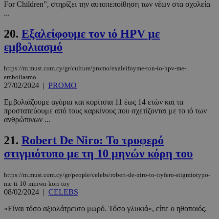
For Children”, στηρίζει την αυτοπεποίθηση των νέων στα σχολεία
...
Τα απολύτως απαραίτητα cookies επιτρέπουν
βασικές λειτουργίες του ιστότοπου, όπως τη
σύνδεση χρήστη και τη διαχείριση λογαριασμού.
20.
Εξαλείφουμε τον ιό HPV με
Ο ιστότοπος δεν μπορεί να χρησιμοποιηθεί σωστά
εμβολιασμό
χωρίς τα απολύτως απαραίτητα cookies.
Προμηθευτής
/
Ονοματεπώνυμο
Λήξη
Πεδίο
https://m.must.com.cy/gr/culture/promo/exaleifoyme-ton-io-hpv-me-
emboliasmo
PinToTopCookie
www.must.com.cy
12 ώρες
27/02/2024
|
PROMO
Εμβολιάζουμε αγόρια και κορίτσια 11 έως 14 ετών και τα
προστατεύουμε από τους καρκίνους που σχετίζονται με το ιό των
ανθρώπινων ...
21.
Robert De Niro: Το τρυφερό
στιγμιότυπο με τη 10 μηνών κόρη του
https://m.must.com.cy/gr/people/celebs/robert-de-niro-to-tryfero-stigmiotypo-
me-ti-10-minwn-kori-toy
08/02/2024
|
CELEBS
__cf_bm
29 λεπτά 5
Cloudflare Inc.
δευτερόλε
.twitter.com
«Είναι τόσο αξιολάτρευτο μωρό. Τόσο γλυκιά», είπε ο ηθοποιός.