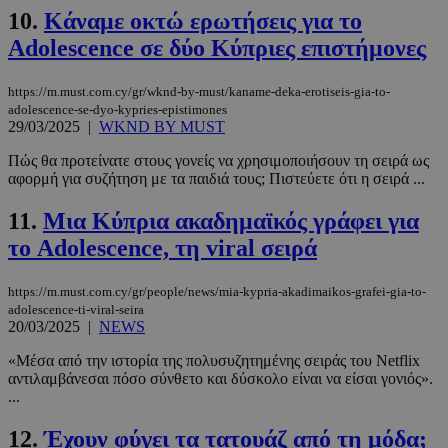
10.
Κάναμε οκτώ ερωτήσεις για το
Adolescence σε δύο Κύπριες επιστήμονες
https://m.must.com.cy/gr/wknd-by-must/kaname-deka-erotiseis-gia-to-
adolescence-se-dyo-kypries-epistimones
29/03/2025
|
WKND BY MUST
Πώς θα προτείνατε στους γονείς να χρησιμοποιήσουν τη σειρά ως
αφορμή για συζήτηση με τα παιδιά τους; Πιστεύετε ότι η σειρά ...
11.
Μια Κύπρια ακαδημαϊκός γράφει για
το Adolescence, τη viral σειρά
https://m.must.com.cy/gr/people/news/mia-kypria-akadimaikos-grafei-gia-to-
adolescence-ti-viral-seira
20/03/2025
|
NEWS
«Μέσα από την ιστορία της πολυσυζητημένης σειράς του Netflix
αντιλαμβάνεσαι πόσο σύνθετο και δύσκολο είναι να είσαι γονιός».
...
12.
Έχουν φύγει τα τατουάζ από τη μόδα;