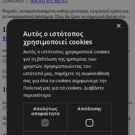
12/01/2025
|
WKND BY MUST
Ρομπότ, αυτοματοποιημένη καθημερινότητα, κλιματική κρίση και
μετατραυματική πανδημία: Πώς θα ζουν τα σημερινά βρέφη στο ...
×
15.
Shibani, η γυναίκα πιλότος που σπάει
Αυτός ο ιστότοπος
τα στερεότυπα
χρησιμοποιεί cookies
https://m.must.com.cy/gr/people/news/shibani-i-gynaika-pilotos-poy-spaei-ta-
Αυτός ο ιστότοπος χρησιμοποιεί cookies
stereotypa
για τη βελτίωση της εμπειρίας των
13/11/2024
|
NEWS
χρηστών. Χρησιμοποιώντας τον
Ενώ οι φίλοι της μάθαιναν να οδηγούν ως έφηβοι, η Shibani Kaur
ιστότοπό μας, παρέχετε τη συγκατάθεσή
Gupta ήταν απασχολημένη μαθαίνοντας να πετάει, αποκτώντας ...
σας για όλα τα cookies σύμφωνα με την
Πολιτική μας για τα cookies.
Διαβάστε
16.
Βίαιοι έφηβοι…Φταίνε οι γονείς;
περισσότερα
https://m.must.com.cy/gr/blogs/afroditi-dermata/biaioi-efiboi…ftaine-oi-goneis
27/09/2024
|
ΑΦΡΟΔΙΤΗ ΔΕΡΜΑΤΑ
Απολύτως
Απόδοσης
απαραίτητα
Δεν υπάρχει ένα ενιαίο προφίλ για τα παιδιά που ασκούν βία, όμως
συχνά εμπλέκονται συγκεκριμένοι ψυχολογικοί και κοινωνικοί ...