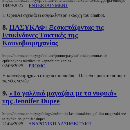
https://m.must.com.cy/gr/culture/entertainment/erxetai-to-chatgpt-gia-efiboys
18/09/2025
|
ENTERTAINMENT
Η OpenAI σχεδιάζει ασφαλέστερη εκδοχή του chatbot.
8.
ΠΑΣΥΚΑΦ: Ξεσκεπάζοντας τις
Επικίνδυνες Τακτικές της
Καπνοβιομηχανίας
https://m.must.com.cy/gr/culture/promo/pasykaf-xeskepazontas-tis-
epikindynes-taktikes-tis-kapnobiomixanias
02/06/2025
|
PROMO
Η καπνοβιομηχανία στοχεύει τα παιδιά – Πώς θα προστατεύσουμε
τις νέες γενιές;
9.
«Το γαλλικό μαγαζάκι με τα νυφικά»
της Jennifer Dupee
https://m.must.com.cy/gr/blogs/androniki-lasithiotaki/to-galliko-magazaki-me-
ta-nyfika-tis-jennifer-dupee
21/04/2025
|
ΑΝΔΡΟΝΙΚΗ ΛΑΣΗΘΙΩΤΑΚΗ