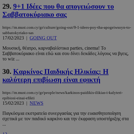
29.
9+1 Iδέες που θα απογειώσουν το
PHPSESSID
συνεδρί
PHP.net
Σαββατοκύριακο σας
m.must.com.cy
https://m.must.com.cy/gr/culture/going-out/9-1-idees-poy-tha-apogeiwsoyn-to-
sabbatokyriako-sas
17/02/2023
|
GOING OUT
Μουσική, θέατρο, καρναβαλίστικα parties, cinema! Το
Σαββατοκύριακο είναι εδώ και σου δίνει δεκάδες λόγους να βγεις,
το wiz ...
30.
Καρκίνος Παιδικής Ηλικίας: Η
καλύτερη επιβίωση είναι εφικτή
https://m.must.com.cy/gr/people/news/karkinos-paidikis-ilikias-i-kalyteri-
epibiosi-einai-efikti
15/02/2023
|
NEWS
Παγκόσμια εκστρατεία συνεργασίας για την ευαισθητοποίηση
σχετικά με τον παιδικό καρκίνο και την έκφραση υποστήριξης στα
...