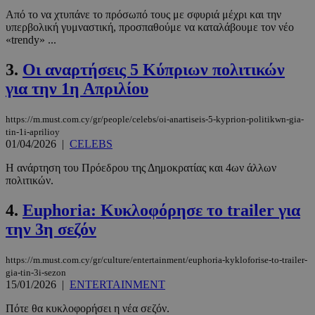
Από το να χτυπάνε το πρόσωπό τους με σφυριά μέχρι και την
υπερβολική γυμναστική, προσπαθούμε να καταλάβουμε τον νέο
«trendy» ...
3.
Οι αναρτήσεις 5 Κύπριων πολιτικών
για την 1η Απριλίου
https://m.must.com.cy/gr/people/celebs/oi-anartiseis-5-kyprion-politikwn-gia-
tin-1i-aprilioy
01/04/2026
|
CELEBS
Η ανάρτηση του Πρόεδρου της Δημοκρατίας και 4ων άλλων
πολιτικών.
4.
Euphoria: Κυκλοφόρησε το trailer για
την 3η σεζόν
https://m.must.com.cy/gr/culture/entertainment/euphoria-kykloforise-to-trailer-
gia-tin-3i-sezon
15/01/2026
|
ENTERTAINMENT
Πότε θα κυκλοφορήσει η νέα σεζόν.