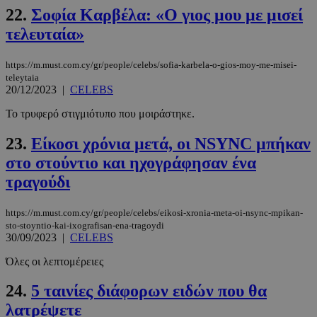
22.
Σοφία Καρβέλα: «Ο γιος μου με μισεί
Google
Privacy Policy
τελευταία»
https://m.must.com.cy/gr/people/celebs/sofia-karbela-o-gios-moy-me-misei-
teleytaia
20/12/2023
|
CELEBS
Το τρυφερό στιγμιότυπο που μοιράστηκε.
__cf_bm
29 λεπτά 5
Cloudflare Inc.
δευτερόλε
.pexels.com
23.
Είκοσι χρόνια μετά, οι NSYNC μπήκαν
στο στούντιο και ηχογράφησαν ένα
τραγούδι
https://m.must.com.cy/gr/people/celebs/eikosi-xronia-meta-oi-nsync-mpikan-
sto-stoyntio-kai-ixografisan-ena-tragoydi
30/09/2023
|
CELEBS
Όλες οι λεπτομέρειες
LangCookie
www.must.com.cy
1 εβδομάδα
24.
5 ταινίες διάφορων ειδών που θα
μέρες
λατρέψετε