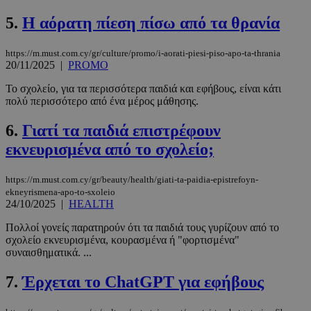
5.
Η αόρατη πίεση πίσω από τα θρανία
https://m.must.com.cy/gr/culture/promo/i-aorati-piesi-piso-apo-ta-thrania
20/11/2025
|
PROMO
Το σχολείο, για τα περισσότερα παιδιά και εφήβους, είναι κάτι
πολύ περισσότερο από ένα μέρος μάθησης.
6.
Γιατί τα παιδιά επιστρέφουν
εκνευρισμένα από το σχολείο;
https://m.must.com.cy/gr/beauty/health/giati-ta-paidia-epistrefoyn-
ekneyrismena-apo-to-sxoleio
24/10/2025
|
HEALTH
Πολλοί γονείς παρατηρούν ότι τα παιδιά τους γυρίζουν από το
σχολείο εκνευρισμένα, κουρασμένα ή "φορτισμένα"
συναισθηματικά. ...
7.
Έρχεται το ChatGPT για εφήβους