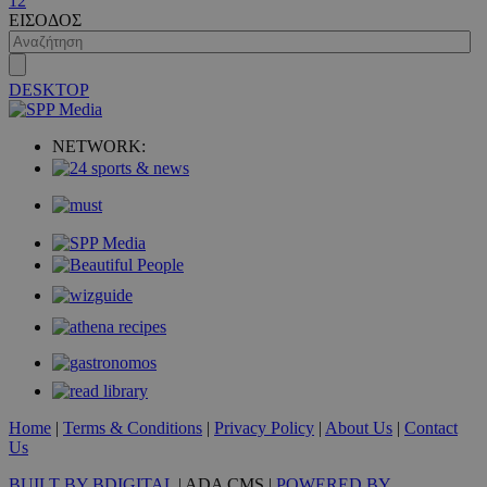
1
2
ΕΙΣΟΔΟΣ
DESKTOP
VISITOR_PRIVACY_METADATA
5 μήνες 4
YouTube
εβδομάδε
.youtube.com
NETWORK:
Home
|
Terms & Conditions
|
Privacy Policy
|
About Us
|
Contact
Us
BUILT BY BDIGITAL
| ADA CMS |
POWERED BY