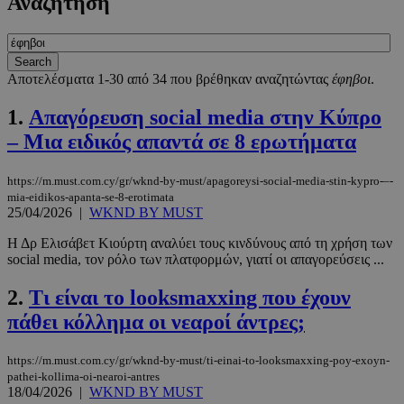
Αναζήτηση
Αποτελέσματα 1-30 από 34 που βρέθηκαν αναζητώντας
έφηβοι
.
1.
Απαγόρευση social media στην Κύπρο
– Μια ειδικός απαντά σε 8 ερωτήματα
https://m.must.com.cy/gr/wknd-by-must/apagoreysi-social-media-stin-kypro-–-
mia-eidikos-apanta-se-8-erotimata
25/04/2026
|
WKND BY MUST
Η Δρ Ελισάβετ Κιούρτη αναλύει τους κινδύνους από τη χρήση των
social media, τον ρόλο των πλατφορμών, γιατί οι απαγορεύσεις ...
2.
Τι είναι το looksmaxxing που έχουν
πάθει κόλλημα οι νεαροί άντρες;
https://m.must.com.cy/gr/wknd-by-must/ti-einai-to-looksmaxxing-poy-exoyn-
pathei-kollima-oi-nearoi-antres
18/04/2026
|
WKND BY MUST