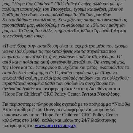
μας, “Hope For Children” CRC Policy Center, αλλά και με την
πολύτιμη υποστήριξη του Υπουργείου, έχουμε καταφέρει, μέσα σε
διάστημα δύο ετών, να εκπαιδεύσουμε το 5% των μαθητών
δευτεροβάθμιας εκπαίδευσης. Συνεχίζοντας ακόμη πιο δυναμικά τις
προσπάθειές μας, φιλοδοξούμε να φτάσουμε το 15% των μαθητών
μας έως το τέλος του 2027, επηρεάζοντας θετικά την ανάπτυξη και
την ενδυνάμωσή τους».
«Η επένδυση στην εκπαίδευση είναι το ισχυρότερο μέσο που έχουμε
για να εξαλείψουμε τις προκαταλήψεις και τα στερεότυπα που
επηρεάζουν αρνητικά τις ζωές χιλιάδων παιδιών στην Κύπρο. Γι’
αυτό και η πολύτιμη αυτή συνεργασία μεταξύ του Οργανισμού μας,
της Dove και του Υπουργείου συνεχίζεται και φέτος, υλοποιώντας το
εκπαιδευτικό πρόγραμμα σε Γυμνάσια παγκύπρια, με στόχο να
επωφεληθεί ακόμη μεγαλύτερος αριθμός παιδιών και να συλλεχθούν
περισσότερα δεδομένα βάσει των οποίων θα συνεχίσουμε τον
σχεδιασμό δράσεων»,
ανέφερε η Εκτελεστική Διευθύντρια του
“Hope For Children” CRC Policy Center,
Άντρια Νεοκλέους
.
Για περισσότερες πληροφορίες σχετικά με το πρόγραμμα
“
Νοιώθω
Αυτοπεποίθηση” του Dove, οι ενδιαφερόμενοι μπορούν να
επικοινωνούν με το “Hope For Children” CRC Policy Center
καλώντας στο
1466
, καθώς και μέσω της
24/7
διαδικτυακής
πλατφόρμας στο
www.uncrcpc.org.cy