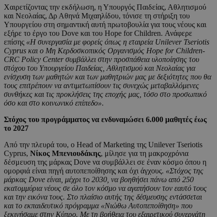
Χαιρετίζοντας την εκδήλωση, η Υπουργός Παιδείας, Αθλητισμού
και Νεολαίας, Δρ Αθηνά Μιχαηλίδου, τόνισε τη στήριξη του
Υπουργείου στη σημαντική αυτή πρωτοβουλία για τους νέους και
εξήρε το έργο του Dove και του Hope for Children. Ανάφερε
επίσης
«Η συνεργασία με φορείς όπως η εταιρεία Unilever Tseriotis
Cyprus και ο Μη Κερδοσκοπικός Οργανισμός Hope for Children-
CRC Policy Center συμβάλλει στην προσπάθεια υλοποίησης του
στόχου του Υπουργείου Παιδείας, Αθλητισμού και Νεολαίας για
ενίσχυση των μαθητών και των μαθητριών μας με δεξιότητες που θα
τους επιτρέπουν να αντιμετωπίσουν τις συνεχώς μεταβαλλόμενες
συνθήκες και τις προκλήσεις της εποχής μας, τόσο στο προσωπικό
όσο και στο κοινωνικό επίπεδο»
.
Στόχος του προγράμματος να ενδυναμώσει 6.000 μαθητές έως
το 2027
Από την πλευρά του, ο Head of Marketing της Unilever Tseriotis
Cyprus,
Νίκος Μπενιουδάκης
, μίλησε για τη μακροχρόνια
δέσμευση της μάρκας Dove να συμβάλλει σε έναν κόσμο όπου η
ομορφιά είναι πηγή αυτοπεποίθησης και όχι άγχους.
«Στόχος της
μάρκας Dove είναι, μέχρι το 2030, να βοηθήσει πάνω από 250
εκατομμύρια νέους σε όλο τον κόσμο να αγαπήσουν τον εαυτό τους
και την εικόνα τους. Στο πλαίσιο αυτής της δέσμευσης εντάσσεται
και το εκπαιδευτικό πρόγραμμα «Νιώθω Αυτοπεποίθηση» που
ξεκινήσαμε στην Κύπρο. Με τη βοήθεια του εξαιρετικού συνεργάτη