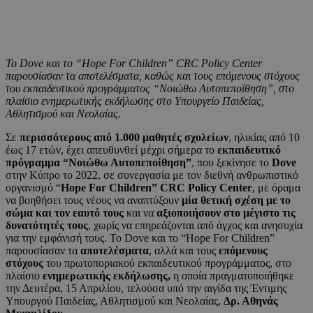
Το
Dove
και το “
Hope
For
Children
”
CRC
Policy
Center
παρουσίασαν τα αποτελέσματα, καθώς και τους επόμενους στόχους
του εκπαιδευτικού προγράμματος “Νοιώθω Αυτοπεποίθηση”, στο
πλαίσιο ενημερωτικής εκδήλωσης στο Υπουργείο Παιδείας,
Αθλητισμού και Νεολαίας.
Σε
περισσότερους από 1.000 μαθητές σχολείων
, ηλικίας από 10
έως 17 ετών, έχει απευθυνθεί μέχρι σήμερα το
εκπαιδευτικό
πρόγραμμα “Νοιώθω Αυτοπεποίθηση”
, που ξεκίνησε το
Dove
στην Κύπρο το 2022, σε συνεργασία με τον διεθνή ανθρωπιστικό
οργανισμό “
Hope For Children” CRC Policy Center
, με όραμα
να βοηθήσει τους νέους να αναπτύξουν
μία θετική σχέση με το
σώμα και τον εαυτό τους
και να
αξιοποιήσουν στο μέγιστο τις
δυνατότητές τους
, χωρίς να επηρεάζονται από άγχος και ανησυχία
για την εμφάνισή τους. Το Dove και το “Hope For Children”
παρουσίασαν τα
αποτελέσματα
, αλλά και τους
επόμενους
στόχους
του πρωτοποριακού εκπαιδευτικού προγράμματος, στο
πλαίσιο
ενημερωτικής εκδήλωσης,
η οποία πραγματοποιήθηκε
την Δευτέρα, 15 Απριλίου, τελούσα υπό την αιγίδα της Έντιμης
Υπουργού Παιδείας, Αθλητισμού και Νεολαίας,
Δρ. Αθηνάς