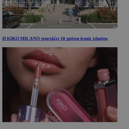
Η KIKO MILANO γιορτάζει 10 χρόνια iconic λάμψης