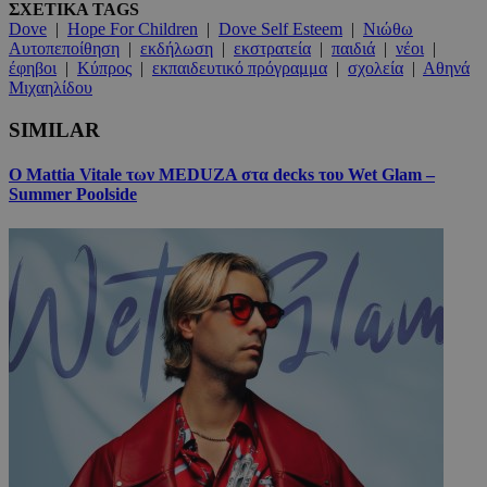
ΣΧΕΤΙΚΑ TAGS
Dove
|
Hope For Children
|
Dove Self Esteem
|
Νιώθω
Αυτοπεποίθηση
|
εκδήλωση
|
εκστρατεία
|
παιδιά
|
νέοι
|
έφηβοι
|
Κύπρος
|
εκπαιδευτικό πρόγραμμα
|
σχολεία
|
Αθηνά
Μιχαηλίδου
SIMILAR
Ο Mattia Vitale των MEDUZA στα decks του Wet Glam –
Summer Poolside