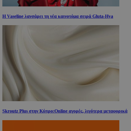
Η Vaseline λανσάρει τη νέα καινοτόμα σειρά Gluta-Hya
Skroutz Plus στην Κύπρο:Online αγορές, λιγότερα μεταφορικά