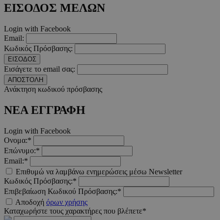
ΕΙΣΟΔΟΣ ΜΕΛΩΝ
__cf_bm
29 λεπτ
Cloudflare Inc.
δευτερό
.twitter.com
Login with Facebook
Email:
Κωδικός Πρόσβασης:
Google Privacy Polic
ΕΙΣΟΔΟΣ
Εισάγετε το email σας:
ΑΠΟΣΤΟΛΗ
__cf_bm
29 λεπτ
Cloudflare Inc.
Ανάκτηση κωδικού πρόσβασης
δευτερό
.pexels.com
ΝΕΑ ΕΓΓΡΑΦΗ
Login with Facebook
Ονομα:*
LangCookie
www.must.com.cy
1 εβδομ
Επώνυμο:*
μέρ
Email:*
Επιθυμώ να λαμβάνω ενημερώσεις μέσω Newsletter
CookieScriptConsent
4 εβδο
CookieScript
2 μέ
www.must.com.cy
Κωδικός Πρόσβασης:*
Επιβεβαίωση Κωδικού Πρόσβασης:*
Αποδοχή
όρων χρήσης
Καταχωρήστε τους χαρακτήρες που βλέπετε*