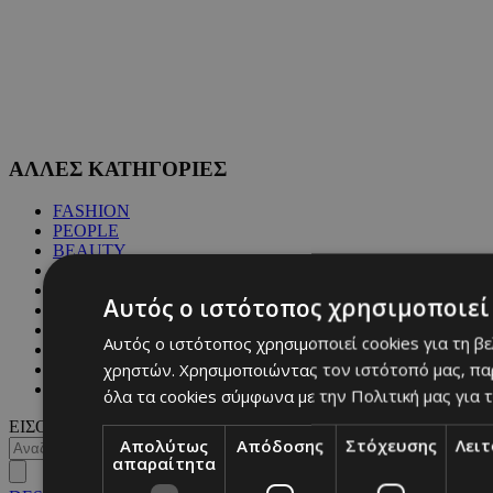
ΑΛΛΕΣ ΚΑΤΗΓΟΡΙΕΣ
FASHION
PEOPLE
BEAUTY
COVER STORY
CULTURE
Αυτός ο ιστότοπος χρησιμοποιεί 
BLOGS
MAGAZINE
Αυτός ο ιστότοπος χρησιμοποιεί cookies για τη β
WKND BY MUST
χρηστών. Χρησιμοποιώντας τον ιστότοπό μας, πα
ASTROLOGY
ΓΕΝΙΚΕΣ ΠΛΗΡΟΦΟΡΙΕΣ
όλα τα cookies σύμφωνα με την Πολιτική μας για τ
ΕΙΣΟΔΟΣ
Απολύτως
Απόδοσης
Στόχευσης
Λει
απαραίτητα