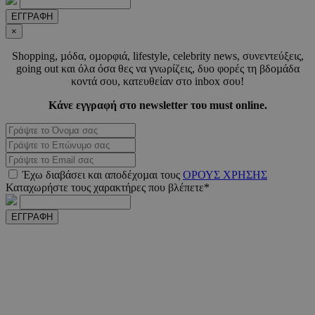
ΕΓΓΡΑΦΗ
_scc_session
.entelia-
19 λεπτ
×
adserver.com
δευτερό
Shopping, µόδα, οµορφιά, lifestyle, celebrity news, συνεντεύξεις,
going out και όλα όσα θες να γνωρίζεις, δυο φορές τη βδοµάδα
κοντά σου, κατευθείαν στο inbox σου!
PHPSESSID
συνεδ
PHP.net
www.must.com.cy
Κάνε εγγραφή στο newsletter του must online.
Έχω διαβάσει και αποδέχοµαι τους
ΟΡΟΥΣ ΧΡΗΣΗΣ
Καταχωρήστε τους χαρακτήρες που βλέπετε*
ΕΓΓΡΑΦΗ
PHPSESSID
συνεδ
PHP.net
m.must.com.cy