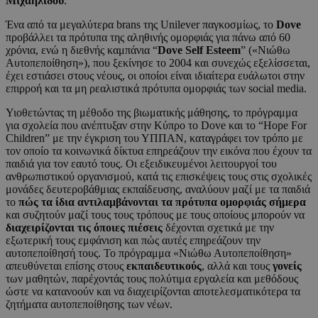
Μιχαηλίδου
.
Ένα από τα μεγαλύτερα brans της Unilever παγκοσμίως, το
Dove
προβάλλει τα πρότυπα της αληθινής ομορφιάς για πάνω από 60
χρόνια, ενώ η διεθνής καμπάνια “
Dove Self Esteem
” («Νιώθω
Αυτοπεποίθηση»), που ξεκίνησε το 2004 και συνεχώς εξελίσσεται,
έχει εστιάσει στους νέους, οι οποίοι είναι ιδιαίτερα ευάλωτοι στην
επιρροή και τα μη ρεαλιστικά πρότυπα ομορφιάς των social media.
Υιοθετώντας τη μέθοδο της βιωματικής μάθησης, το πρόγραμμα
για σχολεία που ανέπτυξαν στην Κύπρο το Dove και το “Hope For
Children” με την έγκριση του ΥΠΠΑΝ, καταγράφει τον τρόπο με
τον οποίο τα κοινωνικά δίκτυα επηρεάζουν την εικόνα που έχουν τα
παιδιά για τον εαυτό τους. Οι εξειδικευμένοι λειτουργοί του
ανθρωπιστικού οργανισμού, κατά τις επισκέψεις τους στις σχολικές
μονάδες δευτεροβάθμιας εκπαίδευσης, αναλύουν μαζί με τα παιδιά
το
πώς τα ίδια αντιλαμβάνονται τα πρότυπα ομορφιάς σήμερα
και συζητούν μαζί τους τους τρόπους με τους οποίους μπορούν να
διαχειρίζονται τις όποιες πιέσεις
δέχονται σχετικά με την
εξωτερική τους εμφάνιση και πώς αυτές επηρεάζουν την
αυτοπεποίθησή τους. Το πρόγραμμα «Νιώθω Αυτοπεποίθηση»
απευθύνεται επίσης στους
εκπαιδευτικούς
, αλλά και τους
γονείς
των μαθητών, παρέχοντάς τους πολύτιμα εργαλεία και μεθόδους
ώστε να κατανοούν και να διαχειρίζονται αποτελεσματικότερα τα
ζητήματα αυτοπεποίθησης των νέων.