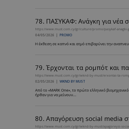
PHPSESSID
78.
ΠΑΣΥΚΑΦ: Ανάγκη για νέα 
https://www.must.com.cy/gr/culture/promo/pasykaf-anagki-gi
04/05/2026
|
PROMO
Η έκθεση σε καπνό και ατμό επιβαρύνει την αναπνευσ
VISITOR_PRIVACY
79.
Έρχονται τα ρομπότ και πα
https://www.must.com.cy/gr/wknd-by-must/erxontai-ta-rompo
02/05/2026
|
WKND BY MUST
Από το «MARK One», το πρώτο ελληνικό βιομηχανικό
takeOverCookie
ήρθαν για να μείνουν....
AdSphere-GDPR
80.
Απαγόρευση social media σ
https://www.must.com.cy/gr/wknd-by-must/apagoreysi-social