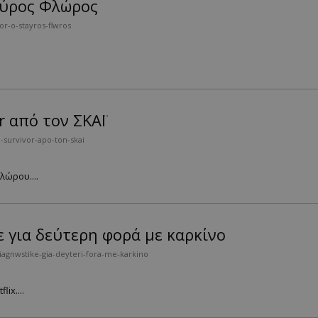
αύρος Φλώρος
or-o-stayros-flwros
r από τον ΣΚΑΪ
-survivor-apo-ton-skai
λώρου....
ε για δεύτερη φορά με καρκίνο
agnwstike-gia-deyteri-fora-me-karkino
ix....