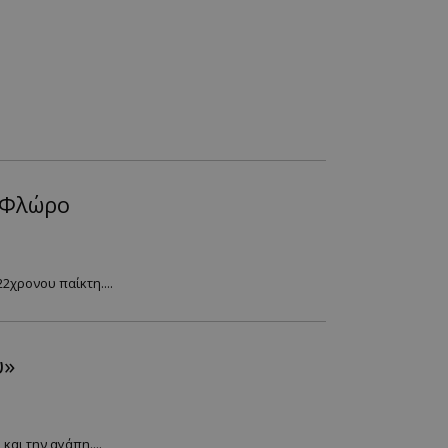
 Φλώρο
χρονου παίκτη....
υ»
αι την αγάπη....