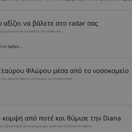
αξίζει να βάλετε στο radar σας
poy-poy-axizei-na-balete-sto-radar-sas
το άρθρο ...
Σταύρου Φλώρου μέσα από το νοσοκομείο
ia-toy-stayroy-flwroy-mesa-apo-to-nosokomeio
 κομψή από ποτέ και θύμισε την Diana
on-epestrepse-pio-kompsi-apo-pote-kai-thymise-tin-diana