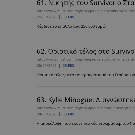
61.
Νικητής του Survivor ο Στ
https://www.must.com.cy/gr/people/celebs/nikitis-toy-surviv
21/05/2026
|
CELEBS
Κέρδισε το έπαθλο των 250.000 ευρώ....
62.
Οριστικό τέλος στο Survivo
https://www.must.com.cy/gr/people/celebs/oristiko-telos-sto
20/05/2026
|
CELEBS
Οριστικό τέλος μετά τον τραυματισμό του Σταύρου Φ
63.
Kylie Minogue: Διαγνώστηκ
https://www.must.com.cy/gr/people/celebs/kylie-minogue-di
20/05/2026
|
CELEBS
Η αποκάλυψη που έκανε στο νέο ντοκιμαντέρ του Netfl