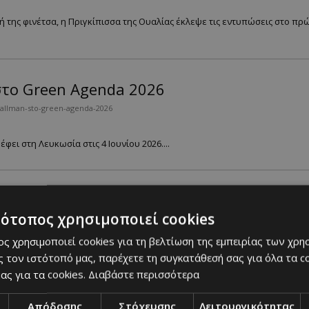
κή της φινέτσα, η Πριγκίπισσα της Ουαλίας έκλεψε τις εντυπώσεις στο πρ
 στο Green Agenda 2026
kallman-sto-green-agenda-2026
ει στη Λευκωσία στις 4 Ιουνίου 2026....
 τις αισθήσεις του μετά τον ακρωτηριασμ
τότοπος χρησιμοποιεί cookies
ktise-tis-aisthiseis-toy-meta-ton-akrotiriasmo
ς χρησιμοποιεί cookies για τη βελτίωση της εμπειρίας των χρη
τη του Survivor. ...
 τον ιστότοπό μας, παρέχετε τη συγκατάθεσή σας για όλα τα 
ας για τα cookies.
Διαβάστε περισσότερα
Απόδοσης
Στόχευσης
Λειτουργικότητας