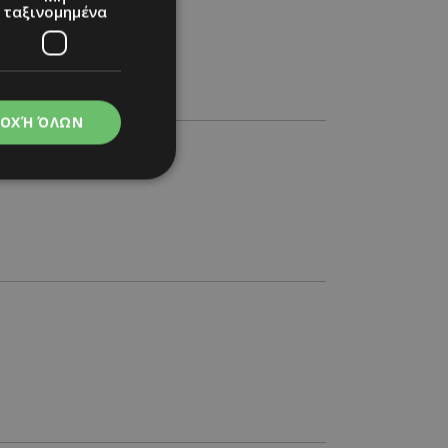
ταξινομημένα
ΟΧΉ ΌΛΩΝ
νομημένα
στη και τη
τητα cookies.
apping δηλαδή να
ημέρα στον χρήστη
ιες όπως είναι το
up και push down
ι για τη διάκριση
Αυτό είναι