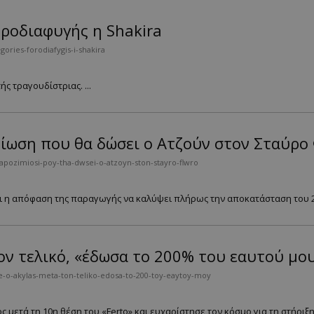
οροδιαφυγής η Shakira
ories-forodiafygis-i-shakira
 τραγουδίστριας. ...
ίωση που θα δώσει ο Ατζούν στον Σταύρο
-apozimiosi-poy-tha-dwsei-o-atzoyn-ston-stayro-flwro
αι η απόφαση της παραγωγής να καλύψει πλήρως την αποκατάσταση του 22
ον τελικό, «έδωσα το 200% του εαυτού μο
e-o-akylas-meta-ton-teliko-edosa-to-200-toy-eaytoy-moy
ετά τη 10η θέση του «Ferto» και ευχαρίστησε τον κόσμο για τη στήριξη κ