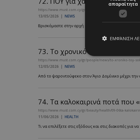
72.
ΠΟΥ για χανταϊό: «Είναι π
απαραίτητα
https://www.must.com.cy/gr/people/news/poy-gia-xantaio-ei
13/05/2026
|
NEWS
Βρισκόμαστε στην αρχή μίας νέας πανδημίας; - Ο ΠΟΥ 
ΕΜΦΆΝΙΣΗ Λ
73.
Το χρονικό του σοκαριστικ
https://www.must.com.cy/gr/people/news/to-xroniko-toy-soka
12/05/2026
|
NEWS
Απολύτω
Από το ψαροντούφεκο στον Άγιο Δομίνικο μέχρι την αν
Τα απολύτως απαραίτ
διαχείριση λογαρια
Ονοματεπώνυμο
74.
Τα καλοκαιρινά ποτά που «
PinToTopCookie
https://www.must.com.cy/gr/beauty/health/09-06ta-kalokair
11/06/2026
|
HEALTH
Τι να επιλέξετε στις εξόδους και στις διακοπές για ν
__cf_bm