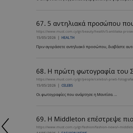
67.
5 αντηλιακά προσώπου που 
https://www.must.com.cy/gr/beauty/health/5-antiliaka-prosw
15/05/2026
|
HEALTH
Πριν αγοράσετε αντηλιακό προσώπου, διαβάστε αυτό 
68.
Η πρώτη φωτογραφία του 
https://www.must.com.cy/gr/people/celebs/i-prwti-fotograf
15/05/2026
|
CELEBS
Οι φωτογραφίες που ανάρτησε η Μαντίσα. ...
69.
Η Middleton επέστρεψε πιο
https://www.must.com.cy/gr/fashion/fashion-news/i-middlet