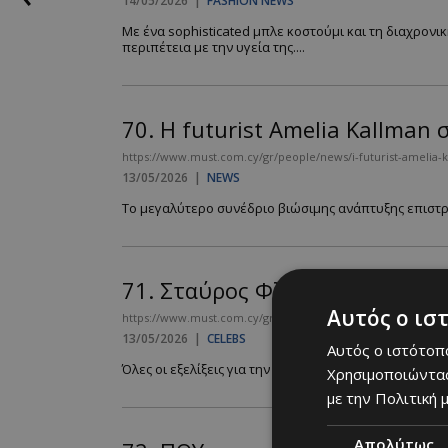
14/05/2026
|
FASHION NEWS
Με ένα sophisticated μπλε κοστούμι και τη διαχρονι
περιπέτεια με την υγεία της....
70.
Η futurist Amelia Kallman
https://www.must.com.cy/gr/people/news/i-futurist-amelia-
13/05/2026
|
NEWS
Το μεγαλύτερο συνέδριο βιώσιμης ανάπτυξης επιστρέφ
71.
Σταύρος Φλώρος: Ανέκτησε
Αυτός ο ισ
https://www.must.com.cy/gr/people/celebs/stayros-flwros-ane
13/05/2026
|
CELEBS
Αυτός ο ιστότοπο
Όλες οι εξελίξεις για την κατάσταση του 22χρονου παίκ
Χρησιμοποιώντας
με την Πολιτική μ
Απολύτως