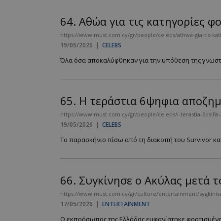
64.
Αθώα για τις κατηγορίες φ
https://www.must.com.cy/gr/people/celebs/athwa-gia-tis-katig
19/05/2026
|
CELEBS
Όλα όσα αποκαλύφθηκαν για την υπόθεση της γνωστής
65.
Η τεράστια 6ψηφια αποζημ
https://www.must.com.cy/gr/people/celebs/i-terastia-6psifia
19/05/2026
|
CELEBS
Το παρασκήνιο πίσω από τη διακοπή του Survivor κ
66.
Συγκίνησε ο Ακύλας μετά τ
https://www.must.com.cy/gr/culture/entertainment/sygkinis
17/05/2026
|
ENTERTAINMENT
Ο εκπρόσωπος της Ελλάδας εμφανίστηκε φορτισμένος μ