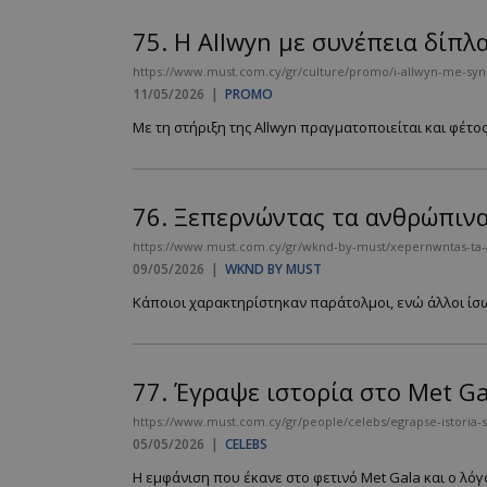
75.
Η Allwyn με συνέπεια δίπλ
https://www.must.com.cy/gr/culture/promo/i-allwyn-me-syne
__cf_bm
11/05/2026
|
PROMO
Με τη στήριξη της Allwyn πραγματοποιείται και φέτο
LangCookie
76.
Ξεπερνώντας τα ανθρώπινα
CookieScriptConse
https://www.must.com.cy/gr/wknd-by-must/xepernwntas-ta-
09/05/2026
|
WKND BY MUST
Κάποιοι χαρακτηρίστηκαν παράτολμοι, ενώ άλλοι ίσω
_scc_session
PHPSESSID
77.
Έγραψε ιστορία στο Met Ga
https://www.must.com.cy/gr/people/celebs/egrapse-istoria-s
05/05/2026
|
CELEBS
Η εμφάνιση που έκανε στο φετινό Met Gala και ο λόγο