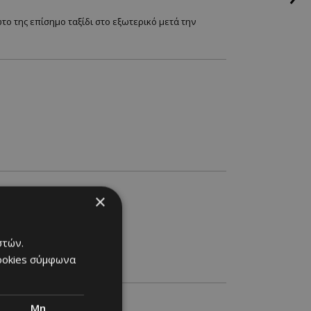
ώτο της επίσημο ταξίδι στο εξωτερικό μετά την
×
ό
στών.
cookies σύμφωνα
Μη