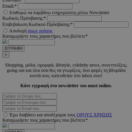
VISITOR_PRIVACY_METADATA
5 μήνε
YouTube
Email:*
εβδομ
.youtube.com
Επιθυμώ να λαμβάνω ενημερώσεις μέσω Newsletter
Κωδικός Πρόσβασης:*
Επιβεβαίωση Κωδικού Πρόσβασης:*
Αποδοχή
όρων χρήσης
Καταχωρήστε τους χαρακτήρες που βλέπετε*
ΕΓΓΡΑΦΗ
×
Shopping, µόδα, οµορφιά, lifestyle, celebrity news, συνεντεύξεις,
takeOverCookie
www.must.com.cy
1 μέ
going out και όλα όσα θες να γνωρίζεις, δυο φορές τη βδοµάδα
κοντά σου, κατευθείαν στο inbox σου!
Κάνε εγγραφή στο newsletter του must online.
AdSphere-GDPR
delivery.ad-
1 χρό
sphere.eu
Έχω διαβάσει και αποδέχοµαι τους
ΟΡΟΥΣ ΧΡΗΣΗΣ
Καταχωρήστε τους χαρακτήρες που βλέπετε*