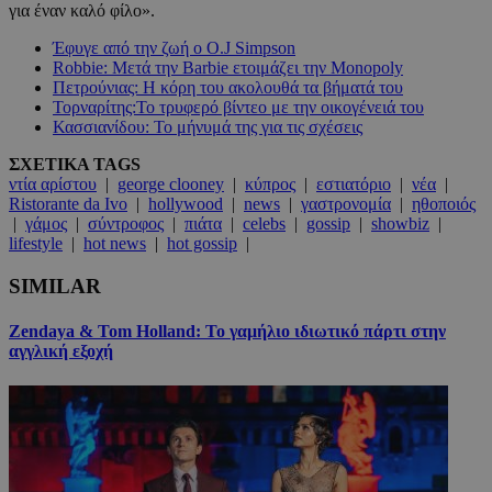
για έναν καλό φίλο».
Έφυγε από την ζωή ο O.J Simpson
Robbie: Μετά την Barbie ετοιμάζει την Monopoly
Πετρούνιας: Η κόρη του ακολουθά τα βήματά του
Τορναρίτης:Το τρυφερό βίντεο με την οικογένειά του
Κασσιανίδου: Το μήνυμά της για τις σχέσεις
ΣΧΕΤΙΚΑ TAGS
ντία αρίστου
|
george clooney
|
κύπρος
|
εστιατόριο
|
νέα
|
Ristorante da Ivo
|
hollywood
|
news
|
γαστρονομία
|
ηθοποιός
|
γάμος
|
σύντροφος
|
πιάτα
|
celebs
|
gossip
|
showbiz
|
lifestyle
|
hot news
|
hot gossip
|
SIMILAR
Zendaya & Tom Holland: Το γαμήλιο ιδιωτικό πάρτι στην
αγγλική εξοχή