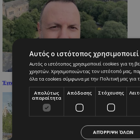
Αυτός ο ιστότοπος χρησιμοποιεί 
Αυτός ο ιστότοπος χρησιμοποιεί cookies για τη β
χρηστών. Χρησιμοποιώντας τον ιστότοπό μας, πα
όλα τα cookies σύμφωνα με την Πολιτική μας για τ
Έγιναν γονείς για πρώτη φορά ο 2J και η Κάτια Κυριακούδη
Απολύτως
Απόδοσης
Στόχευσης
Λει
απαραίτητα
ΑΠΌΡΡΙΨΗ ΌΛΩΝ