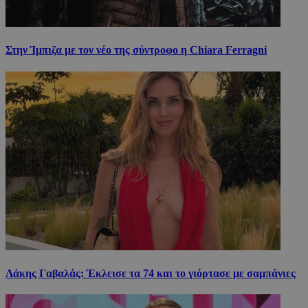
Στην Ίμπιζα με τον νέο της σύντροφο η Chiara Ferragni
Λάκης Γαβαλάς: Έκλεισε τα 74 και το γιόρτασε με σαμπάνιες