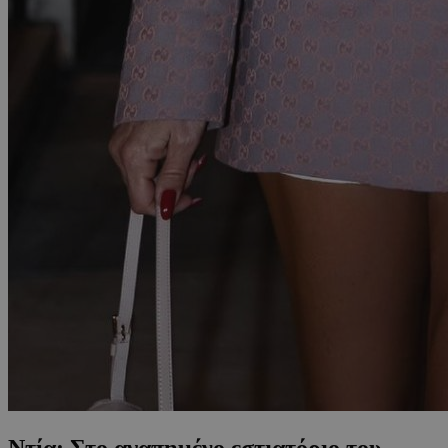
Ντία: Στο αγαπημένο εστιατόριο του