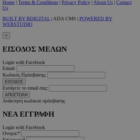
Home
|
Terms & Conditions
|
Privacy Policy
|
About Us
|
Contact
PHPSESSID
συνεδ
PHP.net
www.must.com.cy
Us
BUILT BY BDIGITAL
| ADA CMS |
POWERED BY
WEBSTUDIO
×
ΕΙΣΟΔΟΣ ΜΕΛΩΝ
Login with Facebook
Email:
PHPSESSID
συνεδ
PHP.net
Κωδικός Πρόσβασης:
m.must.com.cy
ΕΙΣΟΔΟΣ
Εισάγετε το email σας:
ΑΠΟΣΤΟΛΗ
Ανάκτηση κωδικού πρόσβασης
ΝΕΑ ΕΓΓΡΑΦΗ
Login with Facebook
Ονομα:*
Επώνυμο:*