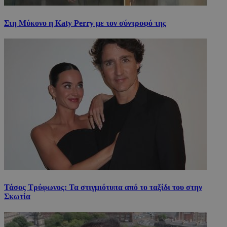
Στη Μύκονο η Katy Perry με τον σύντροφό της
Τάσος Τρύφωνος: Τα στιγμιότυπα από το ταξίδι του στην
Σκωτία