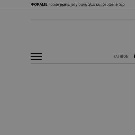
ΦΟΡΑΜΕ:
loose jeans, jelly σανδάλια και broderie top
FASHION
Αρχική Σελίδα
/
PEOPLE