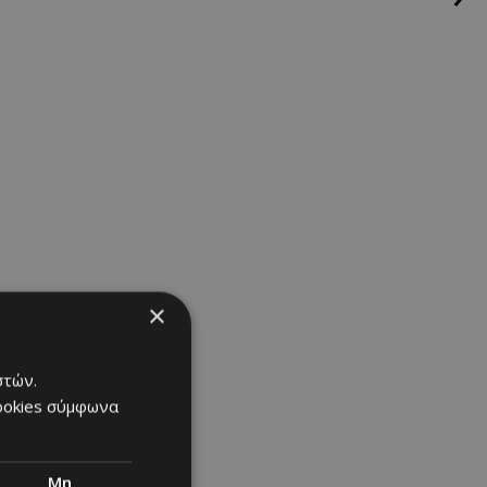
×
στών.
cookies σύμφωνα
Μη