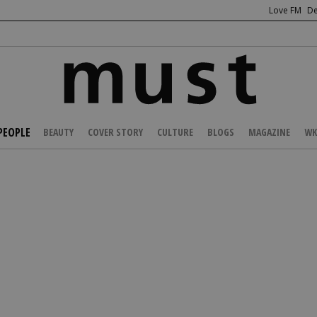
Love FM
De
PEOPLE
BEAUTY
COVER STORY
CULTURE
BLOGS
MAGAZINE
WK
/
CELEBS