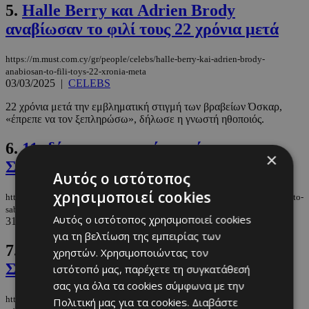
5.
Halle Berry και Adrien Brody
αναβίωσαν το φιλί τους 22 χρόνια μετά
https://m.must.com.cy/gr/people/celebs/halle-berry-kai-adrien-brody-
anabiosan-to-fili-toys-22-xronia-meta
03/03/2025
|
CELEBS
22 χρόνια μετά την εμβληματική στιγμή των βραβείων Όσκαρ,
«έπρεπε να τον ξεπληρώσω», δήλωσε η γνωστή ηθοποιός.
6.
11 ιδέες για να περάσετε όμορφα το
×
Σαββατοκύριακο
Αυτός ο ιστότοπος
χρησιμοποιεί cookies
https://m.must.com.cy/gr/culture/going-out/11-idees-gia-na-perasete-omorfa-to-
sabbatokyriako
Αυτός ο ιστότοπος χρησιμοποιεί cookies
31/01/2025
|
GOING OUT
για τη βελτίωση της εμπειρίας των
7.
12 ιδέες για ένα συναρπαστικό
χρηστών. Χρησιμοποιώντας τον
Σαββατοκύριακο
ιστότοπό μας, παρέχετε τη συγκατάθεσή
σας για όλα τα cookies σύμφωνα με την
https://m.must.com.cy/gr/culture/going-out/12-idees-gia-ena-synarpastiko-
Πολιτική μας για τα cookies.
Διαβάστε