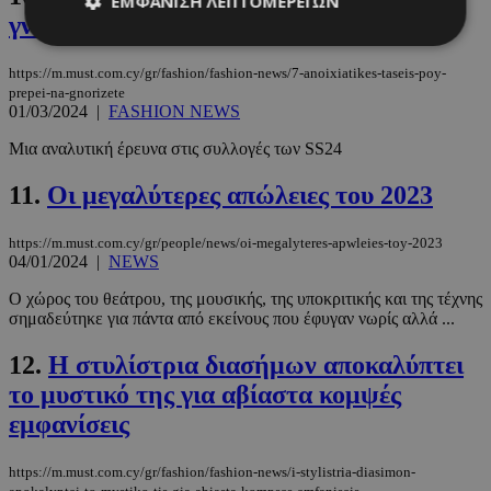
ΕΜΦΆΝΙΣΗ ΛΕΠΤΟΜΕΡΕΙΏΝ
γνωρίζετε
https://m.must.com.cy/gr/fashion/fashion-news/7-anoixiatikes-taseis-poy-
Απολύτως απαραίτητα
Απόδοσης
prepei-na-gnorizete
01/03/2024
|
FASHION NEWS
Στόχευσης
Λειτουργικότητας
Μια αναλυτική έρευνα στις συλλογές των SS24
Μη ταξινομημένα
11.
Οι μεγαλύτερες απώλειες του 2023
Τα απολύτως απαραίτητα cookies επιτρέπουν
βασικές λειτουργίες του ιστότοπου, όπως τη
σύνδεση χρήστη και τη διαχείριση λογαριασμού.
https://m.must.com.cy/gr/people/news/oi-megalyteres-apwleies-toy-2023
Ο ιστότοπος δεν μπορεί να χρησιμοποιηθεί σωστά
04/01/2024
|
NEWS
χωρίς τα απολύτως απαραίτητα cookies.
Προμηθευτής
/
Ο χώρος του θεάτρου, της μουσικής, της υποκριτικής και της τέχνης
Ονοματεπώνυμο
Λήξη
Πεδίο
σημαδεύτηκε για πάντα από εκείνους που έφυγαν νωρίς αλλά ...
PinToTopCookie
www.must.com.cy
12 ώρες
12.
Η στυλίστρια διασήμων αποκαλύπτει
το μυστικό της για αβίαστα κομψές
εμφανίσεις
https://m.must.com.cy/gr/fashion/fashion-news/i-stylistria-diasimon-