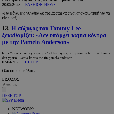
apokalyptei-to-mystiko-tis-gia-abiasta-kompses-emfaniseis
20/05/2023
|
FASHION NEWS
«Για μένα, μια γυναίκα δε χρειάζεται να είναι αποκαλυπτική για να
είναι σέξι.»
__cf_bm
29 λεπτά 5
Cloudflare Inc.
δευτερόλε
13.
Η σύζυγος του Tommy Lee
.twitter.com
ξεκαθαρίζει: «Δεν υπάρχει καμία κόντρα
με την Pamela Anderson»
Google
Privacy Policy
https://m.must.com.cy/gr/people/celebs/i-syzygos-toy-tommy-lee-xekatharizei-
den-yparxei-kamia-kontra-me-tin-pamela-anderson
02/04/2023
|
CELEBS
Όλα όσα αποκάλυψε
ΕΙΣΟΔΟΣ
__cf_bm
29 λεπτά 5
Cloudflare Inc.
δευτερόλε
.pexels.com
DESKTOP
NETWORK: