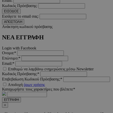
Email:
adserver.com
δευτερόλε
Κωδικός Πρόσβασης:
ΕΙΣΟΔΟΣ
Εισάγετε το email σας:
ΑΠΟΣΤΟΛΗ
Ανάκτηση κωδικού πρόσβασης
PHPSESSID
συνεδρί
PHP.net
www.must.com.cy
ΝΕΑ ΕΓΓΡΑΦΗ
Login with Facebook
Ονομα:*
Επώνυμο:*
Email:*
Επιθυμώ να λαμβάνω ενημερώσεις μέσω Newsletter
Κωδικός Πρόσβασης:*
Επιβεβαίωση Κωδικού Πρόσβασης:*
Αποδοχή
όρων χρήσης
Καταχωρήστε τους χαρακτήρες που βλέπετε*
ΕΓΓΡΑΦΗ
×