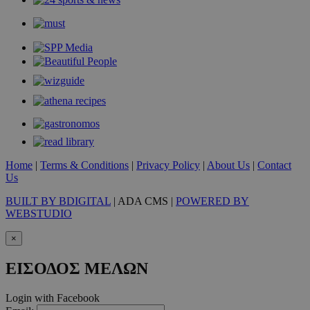
LangCookie
www.must.com.cy
1 εβδομάδα
μέρες
CookieScriptConsent
4 εβδομάδ
CookieScript
2 μέρες
www.must.com.cy
Home
|
Terms & Conditions
|
Privacy Policy
|
About Us
|
Contact
Us
BUILT BY BDIGITAL
| ADA CMS |
POWERED BY
WEBSTUDIO
×
ΕΙΣΟΔΟΣ ΜΕΛΩΝ
Login with Facebook
_scc_session
.entelia-
19 λεπτά 5