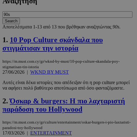
Αναζήτηση
Αποτελέσματα 1-13 από 13 που βρέθηκαν αναζητώντας
90s
.
1.
10 Pop Culture σκάνδαλα που
στιγμάτισαν την ιστορία
https://m.must.com.cy/gr/wknd-by-must/10-pop-culture-skandala-poy-
stigmatisan-tin-istoria
27/06/2026
|
WKND BY MUST
Αυτές είναι δέκα ιστορίες που απέδειξαν ότι η pop culture μπορεί
να αφήσει πολύ βαθύτερο αποτύπωμα από όσο φανταζόμαστε.
2.
Όσκαρ & burgers: Η πιο λαχταριστή
παράδοση του Hollywood
https://m.must.com.cy/gr/culture/entertainment/oskar-burgers-i-pio-laxtaristi-
paradosi-toy-hollywood
17/03/2026
|
ENTERTAINMENT