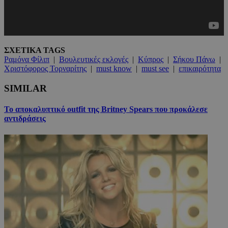
ΣΧΕΤΙΚΑ TAGS
Ραμόνα Φίλιπ
|
Βουλευτικές εκλογές
|
Κύπρος
|
Σήκου Πάνω
|
Χριστόφορος Τορναρίτης
|
must know
|
must see
|
επικαιρότητα
SIMILAR
Το αποκαλυπτικό outfit της Britney Spears που προκάλεσε
αντιδράσεις