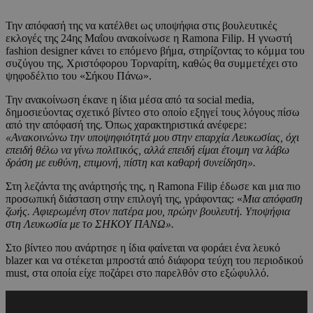
Την απόφασή της να κατέλθει ως υποψήφια στις βουλευτικές
εκλογές της 24ης Μαΐου ανακοίνωσε η Ramona Filip. Η γνωστή
fashion designer κάνει το επόμενο βήμα, στηρίζοντας το κόμμα του
συζύγου της, Χριστόφορου Τορναρίτη, καθώς θα συμμετέχει στο
ψηφοδέλτιο του «Σήκου Πάνω».
Την ανακοίνωση έκανε η ίδια μέσα από τα social media,
δημοσιεύοντας σχετικό βίντεο στο οποίο εξηγεί τους λόγους πίσω
από την απόφασή της. Όπως χαρακτηριστικά ανέφερε:
«Ανακοινώνω την υποψηφιότητά μου στην επαρχία Λευκωσίας, όχι
επειδή θέλω να γίνω πολιτικός, αλλά επειδή είμαι έτοιμη να λάβω
δράση με ευθύνη, επιμονή, πίστη και καθαρή συνείδηση».
Στη λεζάντα της ανάρτησής της, η Ramona Filip έδωσε και μια πιο
προσωπική διάσταση στην επιλογή της, γράφοντας: «
Μια απόφαση
ζωής. Αφιερωμένη στον πατέρα μου, πρώην βουλευτή. Υποψήφια
στη Λευκωσία με το ΣΗΚΟΥ ΠΑΝΩ».
Στο βίντεο που ανάρτησε η ίδια φαίνεται να φοράει ένα λευκό
blazer και να στέκεται μπροστά από διάφορα τεύχη του περιοδικού
must, στα οποία είχε ποζάρει στο παρελθόν στο εξώφυλλό.