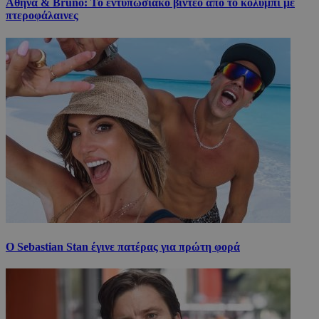
Αθηνά & Bruno: Το εντυπωσιακό βίντεο από το κολύμπι με
πτεροφάλαινες
Ο Sebastian Stan έγινε πατέρας για πρώτη φορά