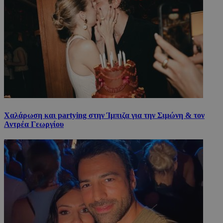
Χαλάρωση και partying στην Ίμπιζα για την Σιμώνη & τον
Αντρέα Γεωργίου