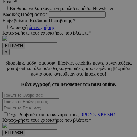
Email:*
Επιθυμώ να λαμβάνω ενημερώσεις μέσω Newsletter
Κωδικός Πρόσβασης:*
Επιβεβαίωση Κωδικού Πρόσβασης:*
LangCookie
www.must.com.cy
1 εβδομ
Αποδοχή
όρων χρήσης
μέρ
Καταχωρήστε τους χαρακτήρες που βλέπετε*
CookieScriptConsent
4 εβδο
CookieScript
2 μέ
www.must.com.cy
ΕΓΓΡΑΦΗ
×
Shopping, µόδα, οµορφιά, lifestyle, celebrity news, συνεντεύξεις,
going out και όλα όσα θες να γνωρίζεις, δυο φορές τη βδοµάδα
κοντά σου, κατευθείαν στο inbox σου!
_scc_session
.entelia-
19 λεπτ
adserver.com
δευτερό
Κάνε εγγραφή στο newsletter του must online.
PHPSESSID
συνεδ
PHP.net
www.must.com.cy
Έχω διαβάσει και αποδέχοµαι τους
ΟΡΟΥΣ ΧΡΗΣΗΣ
Καταχωρήστε τους χαρακτήρες που βλέπετε*
ΕΓΓΡΑΦΗ