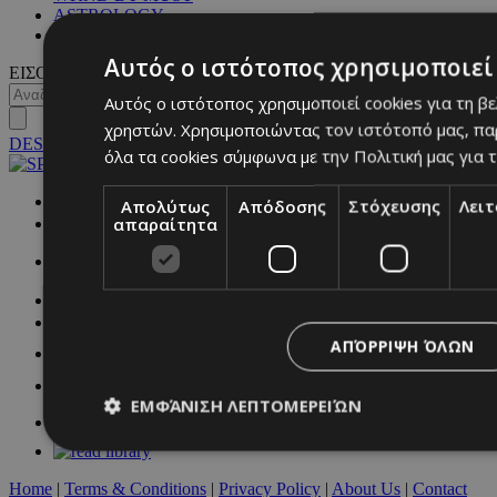
ASTROLOGY
ΓΕΝΙΚΕΣ ΠΛΗΡΟΦΟΡΙΕΣ
Αυτός ο ιστότοπος χρησιμοποιεί 
ΕΙΣΟΔΟΣ
Αυτός ο ιστότοπος χρησιμοποιεί cookies για τη β
χρηστών. Χρησιμοποιώντας τον ιστότοπό μας, πα
DESKTOP
όλα τα cookies σύμφωνα με την Πολιτική μας για τ
NETWORK:
Απολύτως
Απόδοσης
Στόχευσης
Λει
απαραίτητα
ΑΠΌΡΡΙΨΗ ΌΛΩΝ
ΕΜΦΆΝΙΣΗ ΛΕΠΤΟΜΕΡΕΙΏΝ
Home
|
Terms & Conditions
|
Privacy Policy
|
About Us
|
Contact
Απολύτως απαραίτητα
Απόδοσης
Στόχευσης
Λ