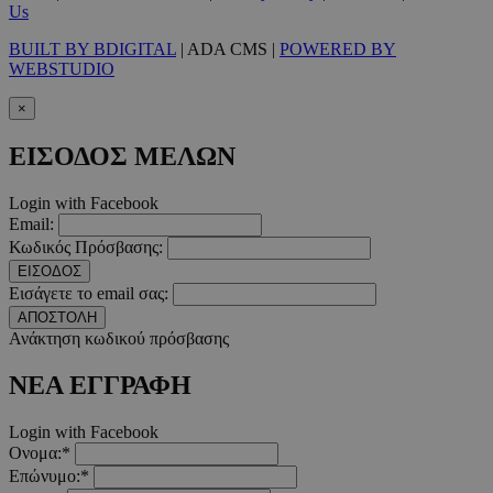
Us
Τα απολύτως απαραίτητα cookies επιτρέπουν βασικές λειτουργ
BUILT BY BDIGITAL
| ADA CMS |
POWERED BY
χρήστη και τη διαχείριση λογαριασμού. Ο ιστότοπος δεν μπορε
WEBSTUDIO
απολύτως απαραίτητα cookies.
Προμηθευτής
/
×
Ονοματεπώνυμο
Λήξ
Πεδίο
ΕΙΣΟΔΟΣ ΜΕΛΩΝ
PinToTopCookie
www.must.com.cy
12 ώ
Login with Facebook
Email:
Κωδικός Πρόσβασης:
ΕΙΣΟΔΟΣ
Εισάγετε το email σας:
__cf_bm
29 λεπτ
Cloudflare Inc.
δευτερό
.twitter.com
ΑΠΟΣΤΟΛΗ
Ανάκτηση κωδικού πρόσβασης
Google Privacy Polic
ΝΕΑ ΕΓΓΡΑΦΗ
Login with Facebook
__cf_bm
29 λεπτ
Cloudflare Inc.
Ονομα:*
δευτερό
.pexels.com
Επώνυμο:*