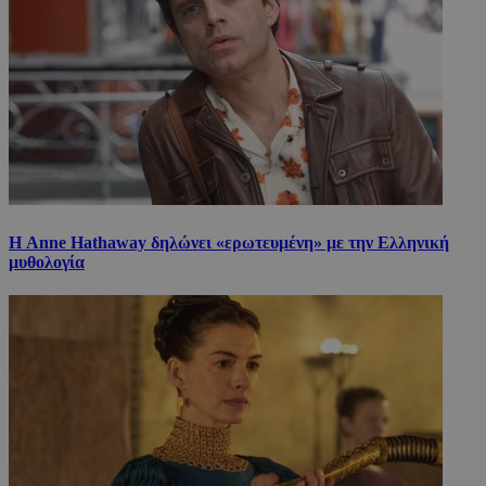
Η Anne Hathaway δηλώνει «ερωτευμένη» με την Ελληνική
μυθολογία