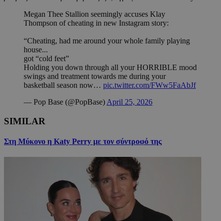
Megan Thee Stallion seemingly accuses Klay
Thompson of cheating in new Instagram story:
“Cheating, had me around your whole family playing
house...
got “cold feet”
Holding you down through all your HORRIBLE mood
swings and treatment towards me during your
basketball season now…
pic.twitter.com/FWw5FaAbJf
— Pop Base (@PopBase)
April 25, 2026
SIMILAR
Στη Μύκονο η Katy Perry με τον σύντροφό της