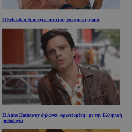
Ο Sebastian Stan έγινε πατέρας για πρώτη φορά
Η Anne Hathaway δηλώνει «ερωτευμένη» με την Ελληνική
μυθολογία