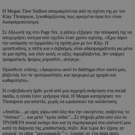
Η
Megan Thee Stallion
απομακρύνεται από τη σχέση της με τον
Klay Thompson
, ξεκαθαρίζοντας πως ορισμένα όρια δεν είναι
διαπραγματεύσιμα.
Σε δήλωσή της στο
Page Six
, η ράπερ εξήγησε την απόφασή της να
αποχωρήσει ύστερα από σχεδόν έναν χρόνο σχέσης.
«Έχω πάρει
την απόφαση να τερματίσω τη σχέση μου με τον Klay. Η
εμπιστοσύνη, η πίστη και ο σεβασμός είναι αδιαπραγμάτευτα για μένα
σε μια σχέση, και όταν αυτές οι αξίες παραβιάζονται, δεν υπάρχει
πραγματικός δρόμος μπροστά
», ανέφερε.
Πρόσθεσε επίσης:
«Αφιερώνω αυτό το διάστημα στον εαυτό μου,
βάζοντάς τον σε προτεραιότητα, και προχωρώ με ηρεμία και
καθαρότητα».
Η επιβεβαίωση ήρθε μετά από μια αιχμηρή ανάρτηση στα social
media, η οποία έγινε γρήγορα viral. Η Megan κατηγόρησε τον
Thompson για απιστία, χωρίς να ωραιοποιεί την κατάσταση.
«Απιστία… με είχες γύρω από όλη σου την οικογένεια, παίζοντας το
“σπιτικό”… και μετά “κρύα πόδια”...Σε στήριζα μέσα από όλα τα
ΤΡΟΜΕΡΑ mood swings σου και τη συμπεριφορά σου απέναντί μου
κατά τη διάρκεια της μπασκετικής σεζόν. Και τώρα δεν ξέρεις αν
μπορείς να είσαι “μονογαμικός”;
», έγραψε σε ένα insta story.