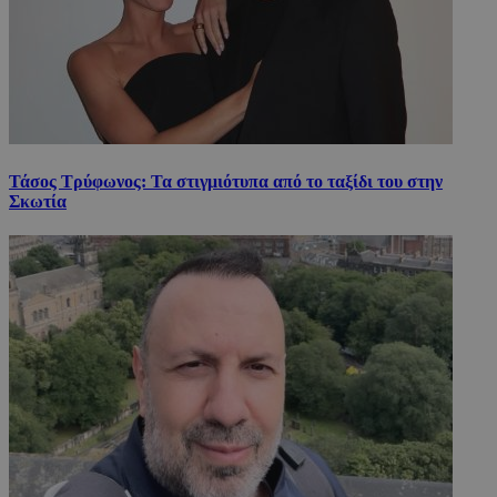
Τάσος Τρύφωνος: Τα στιγμιότυπα από το ταξίδι του στην
Σκωτία