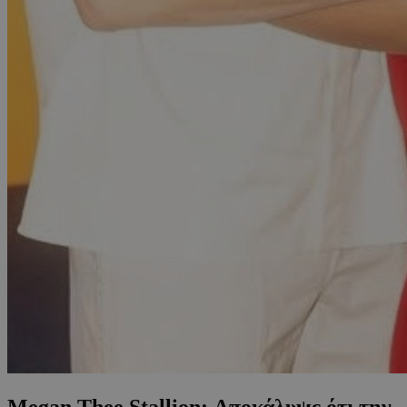
Megan Thee Stallion: Αποκάλυψε ότι την