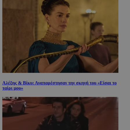
Αλέξης & Βίκυ: Αναπαρέστησαν την σκηνή του «Είσαι το
ταίρι μου»