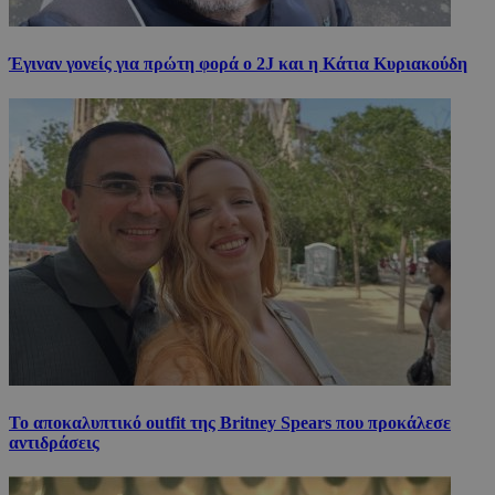
Έγιναν γονείς για πρώτη φορά ο 2J και η Κάτια Κυριακούδη
Το αποκαλυπτικό outfit της Britney Spears που προκάλεσε
αντιδράσεις