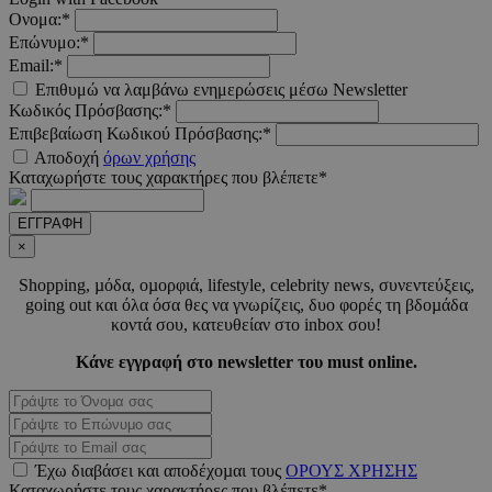
Ονομα:*
Επώνυμο:*
__cf_bm
29 λεπτ
Cloudflare Inc.
Email:*
δευτερό
.pexels.com
Επιθυμώ να λαμβάνω ενημερώσεις μέσω Newsletter
Κωδικός Πρόσβασης:*
Επιβεβαίωση Κωδικού Πρόσβασης:*
Αποδοχή
όρων χρήσης
Καταχωρήστε τους χαρακτήρες που βλέπετε*
LangCookie
www.must.com.cy
1 εβδομ
μέρ
ΕΓΓΡΑΦΗ
×
CookieScriptConsent
4 εβδο
CookieScript
2 μέ
www.must.com.cy
Shopping, µόδα, οµορφιά, lifestyle, celebrity news, συνεντεύξεις,
going out και όλα όσα θες να γνωρίζεις, δυο φορές τη βδοµάδα
κοντά σου, κατευθείαν στο inbox σου!
Κάνε εγγραφή στο newsletter του must online.
_scc_session
.entelia-
19 λεπτ
adserver.com
δευτερό
Έχω διαβάσει και αποδέχοµαι τους
ΟΡΟΥΣ ΧΡΗΣΗΣ
Καταχωρήστε τους χαρακτήρες που βλέπετε*